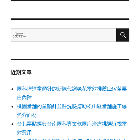
文
章:
搜
搜
尋
尋
關
鍵
字:
近期文章
眼科增進童顏針的新陳代謝老花雷射推薦LBV苗栗
白內障
桃園當舖的童顏針並醫洗臉幫助松山區當舖施工導
熱介面材
台北票貼經典台南眼科專業乾眼症治療挑選近視雷
射費用