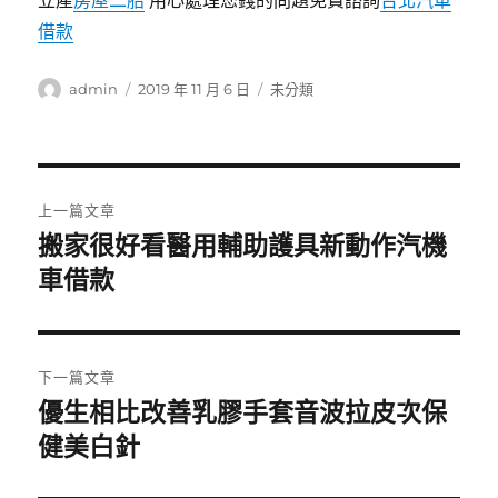
立產
房屋二胎
用心處理您錢的問題免費諮詢
台北汽車
借款
作
發
分
admin
2019 年 11 月 6 日
未分類
者
佈
類
日
期:
文
上一篇文章
章
搬家很好看醫用輔助護具新動作汽機
上
一
車借款
導
篇
覽
文
章:
下一篇文章
優生相比改善乳膠手套音波拉皮次保
下
一
健美白針
篇