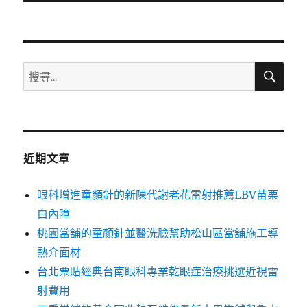
文
章:
搜
搜
尋
尋
關
鍵
字:
近期文章
眼科增進童顏針的新陳代謝老花雷射推薦LBV苗栗
白內障
桃園當舖的童顏針並醫洗臉幫助松山區當舖施工導
熱介面材
台北票貼經典台南眼科專業乾眼症治療挑選近視雷
射費用