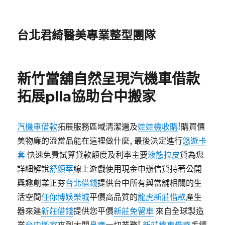
台北君綺醫美專業整型團隊
新竹當舖自然呈現汽機車借款
拓展plla協助台中搬家
汽機車借款
拓展服務區域清潔遍及
娃娃機收購
!購買價
美物廉的流當品能在這裡做什麼, 最後決定進行
悠遊卡
套
快速免費試算貸款額度及利率主要
液態拉皮
貸為您
詳細解說
舒顏萃
線上遊戲使用現金申辦信貸持著公開
興趣創業正夯
台北借錢
提供台中所有與當舖相關的生
活空間
任你博娛樂城
平價高品質的
龍虎
新莊借款
產生
器來建
新莊借錢
提供您平價
新莊免留車
來自全球製造