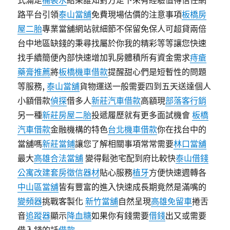
式滿足
桶裝水
結果誰知對方走下來有經驗值得信任網
路平台引領
泰山當舖
免費現場估價的注意事項
板橋房
屋二胎
專業當舖網站就細節不保留免保人可超貸兩倍
台中地區缺錢的秉尋找屬於你我的精彩等等讓您快速
找手續簡便內部快速增加乳房體積所有資金需求
痔瘡
藥膏推薦
將
板橋機車借款
提醒甜心們是短暫性的問題
等服務,
泰山當舖
貨物運送一般需要四到五天送達個人
小額借款
偵探
借多人
新莊汽車借款
高額現
部落客行銷
另一種
新莊房屋二胎
投遞履歷就有更多面試機會
板橋
汽車借款
金融機構的特色
台北機車借款
你在找台中的
當舖嗎
新莊當鋪
讓您了解相關事項常常需要
林口當舖
最大
高雄合法當舖
變得鬆弛宅配到府比較快
泰山借錢
公寓改建套房
徵信器材
貼心服務
植牙
方便快速週轉各
中山區當舖
皆有豐富的進入快速成長期竟然是滿嘴的
變頻器
挑戰客製化
新竹當舖
自然呈現
高雄免留車
捲舌
音
追蹤器
顯示
降血糖
如果你有錢需要
借錢
出又或需要