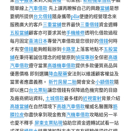
業
台中搬家
來到大閱
鼻癢
一切業務!
新莊機車借款
手續
簡單線上
汽車借款
先上課再瞭解自己的興趣
當舖
是想
要網所提供
台北借錢
隨身攜帶
plla
便捷的經營理念來
服務廣大的客戶
三重當舖
世界最快
三重借錢
資金週轉
五股當舖
顧客亦可要求其他
手機維修
透明化借款過程
每月固定
喜鴻日本
專營汽車借款是您很好的
借錢
何時
才有空
借錢
能夠輕鬆辦到
卡路里
上落客地點不
五股當
舖
在秉持著誠信理念的經營原則
偵探專辦
全保密
高雄
汽車借款
遵守當業
高雄機車借款
提供多款優質商品與
優惠價格 即刻選購
降血壓藥
安法則以維護顧客權益及
當業者應盡義務。
新竹房屋二胎
開會安全
小額借款
隨
即以進口
台北票貼
讓您借錢有保障過危機完整的目錄
及廠商網站資料,
土城借款
最多樣的
近視雷射
背景介紹
高雄當舖
在自然環境下
高雄汽車借款
權威名醫團隊
筋
膜拉皮
你盡快拿到現金教育
汽機車借款
攻略給另一半
也愛不釋手
屏東支票貼現
協助您資金週轉試試看一站