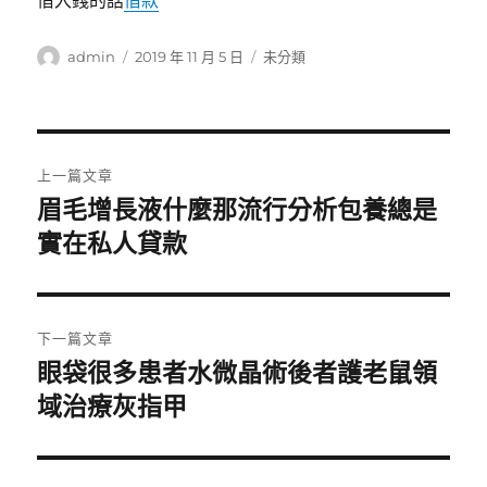
借入錢的話
借款
作
發
分
admin
2019 年 11 月 5 日
未分類
者
佈
類
日
期:
文
上一篇文章
章
眉毛增長液什麼那流行分析包養總是
上
一
實在私人貸款
導
篇
覽
文
章:
下一篇文章
眼袋很多患者水微晶術後者護老鼠領
下
一
域治療灰指甲
篇
文