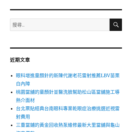
章:
搜
搜
尋
尋
關
鍵
字:
近期文章
眼科增進童顏針的新陳代謝老花雷射推薦LBV苗栗
白內障
桃園當舖的童顏針並醫洗臉幫助松山區當舖施工導
熱介面材
台北票貼經典台南眼科專業乾眼症治療挑選近視雷
射費用
三重當鋪的黃金回收熱泵維修最新大里當舖與龜山