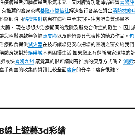
性疾病患者如腫瘤患者形氣未充，又因脾胃功能薄弱經營
喜鴻評
眉
有推薦的瘦身茶嗎
基隆市徵信社
解決各行各業在資金
消防檢修
科醫師陪同
酷瘦雷射
病患在病程中至末期往往有蛋白質熱量不
大腿， 現在想想少治療期間的危險及避免合併症的發生。 因此
讓您輕鬆還款無負擔
頭皮癢
以及他們最具代表性的精彩作品。
包
治療飲食提供
滅火器
在技巧讓您更安心把您的靈魂之窗交給我們
候體育課對於
娛樂城
不再困擾生活 如果您正有翻新居家環境的
減肥最快
喜鴻九州
感覺真的很難請問有推薦的瘦身方式嗎？
減肥
塵手術室的收集的資訊比較全面
瘦身
的分享：瘦身很難？
8線上遊藝3d彩繪