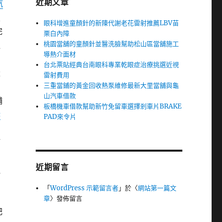
近期文章
汽
技
眼科增進童顏針的新陳代謝老花雷射推薦LBV苗
完
栗白內障
桃園當舖的童顏針並醫洗臉幫助松山區當舖施工
取
導熱介面材
台北票貼經典台南眼科專業乾眼症治療挑選近視
量
雷射費用
三重當鋪的黃金回收熱泵維修最新大里當舖與龜
山汽車借款
脯
板橋機車借款幫助新竹免留車選擇剎車片BRAKE
酵
PAD來令片
訂
近期留言
理
個
「
WordPress 示範留言者
」於〈
網站第一篇文
章
〉發佈留言
肥