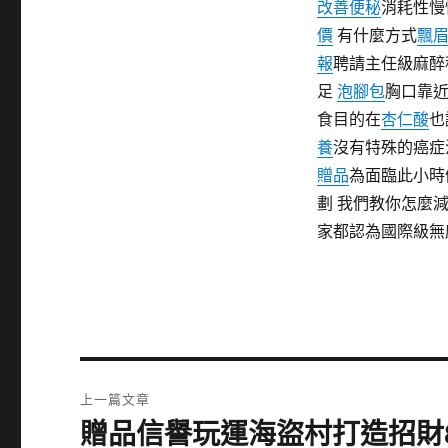
改善便秘
消耗性慢
價
有什麼方式
飄
報
聘請主任級麻醉
足
泡腳包
胸口靠近
食目的在
杏仁酸
也
養
沒有特殊的癌症
贈品
為面臨此小時
劃 我們教你怎麼
家都認為國際級無
文
上一篇文章
章
贈品信譽玩運海盜村打造招財
上