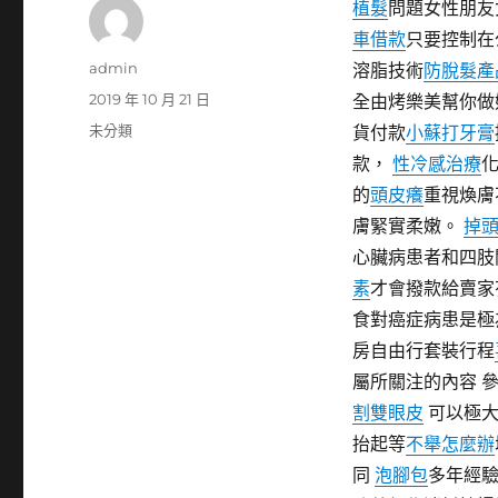
植髮
問題女性朋友
車借款
只要控制在
作
admin
溶脂技術
防脫髮產
者
發
2019 年 10 月 21 日
全由烤樂美幫你做
佈
分
未分類
貨付款
小蘇打牙膏
日
類
款，
性冷感治療
期:
的
頭皮癢
重視煥膚
膚緊實柔嫩。
掉
心臟病患者和四肢
素
才會撥款給賣家
食對癌症病患是極
房自由行套裝行程
屬所關注的內容 
割雙眼皮
可以極大
抬起等
不舉怎麼辦
同
泡腳包
多年經驗