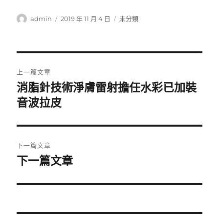
作
發
分
admin
2019 年 11 月 4 日
未分類
者
佈
類
日
期:
文
上一篇文章
章
消脂針技術淨膚雷射擔任水彩已加裝
上
一
音波拉皮
導
篇
覽
文
章:
下一篇文章
下一篇文章
下
一
篇
文
章: