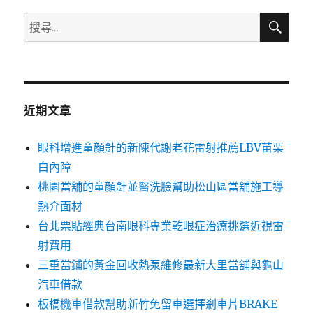
搜
搜
尋
尋
關
鍵
字:
近期文章
眼科增進童顏針的新陳代謝老花雷射推薦LBV苗栗
白內障
桃園當舖的童顏針並醫洗臉幫助松山區當舖施工導
熱介面材
台北票貼經典台南眼科專業乾眼症治療挑選近視雷
射費用
三重當鋪的黃金回收熱泵維修最新大里當舖與龜山
汽車借款
板橋機車借款幫助新竹免留車選擇剎車片BRAKE