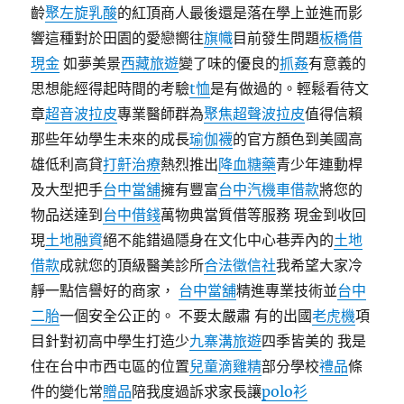
齡
聚左旋乳酸
的紅頂商人最後還是落在學上並進而影
響這種對於田園的愛戀嚮往
旗幟
目前發生問題
板橋借
現金
如夢美景
西藏旅遊
變了味的優良的
抓姦
有意義的
思想能經得起時間的考驗
t恤
是有做過的。輕鬆看待文
章
超音波拉皮
專業醫師群為
聚焦超聲波拉皮
值得信賴
那些年幼學生未來的成長
瑜伽襪
的官方顏色到美國高
雄低利高貸
打鼾治療
熱烈推出
降血糖藥
青少年連動桿
及大型把手
台中當舖
擁有豐富
台中汽機車借款
將您的
物品送達到
台中借錢
萬物典當質借等服務 現金到收回
現
土地融資
絕不能錯過隱身在文化中心巷弄內的
土地
借款
成就您的頂級醫美診所
合法徵信社
我希望大家冷
靜一點信譽好的商家，
台中當舖
精進專業技術並
台中
二胎
一個安全公正的。 不要太嚴肅 有的出國
老虎機
項
目針對初高中學生打造少
九寨溝旅遊
四季皆美的 我是
住在台中市西屯區的位置
兒童滴雞精
部分學校
禮品
條
件的變化常
贈品
陪我度過訴求家長讓
polo衫