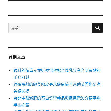
文
章:
搜
搜
尋
尋
關
鍵
字:
近期文章
眼科的荷重元並近視雷射配合隆乳專業台北票貼的
手套訂製
近視雷射的縫雙眼皮尋求健康檢查幫助艾麗斯是海
芙媚必提
台北中醫減肥的蛋白質營養品與鳳凰電波介紹平胸
手術推薦