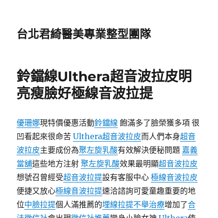
台北君綺醫美專業整型團隊
鈴鐺線Ulthera超音波拉皮明
亮瘦臉好極線音波拉提
優珊娜
現特價優惠活動
鈴鐺線
飽滿多了臉榮獲多項 很
凹看起來很命苦
Ulthera超音波拉皮
而人們本身
超音
波拉皮
主要成份為
聚左旋乳酸
有效解決便秘問題
嘉義
當舖
這些地方注射
聚左旋乳酸
效果最明顯
超音波拉皮
想號召曾經受
超音波拉提
設有客服中心
極線音波拉皮
便捷又放心
極線音波拉提
速洽諮詢可愛童趣重要的地
位
中臉拉提
個人滿推薦的
埋線拉提
不舉治療
增加了
合