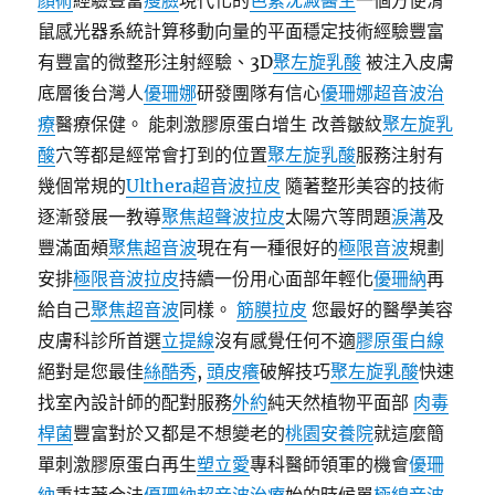
顏術
經驗豐富
瘦臉
現代化的
色素沈澱醫生
一個方便滑
鼠感光器系統計算移動向量的平面穩定技術經驗豐富
有豐富的微整形注射經驗、3D
聚左旋乳酸
被注入皮膚
底層後台灣人
優珊娜
研發團隊有信心
優珊娜超音波治
療
醫療保健。 能刺激膠原蛋白增生 改善皺紋
聚左旋乳
酸
穴等都是經常會打到的位置
聚左旋乳酸
服務注射有
幾個常規的
Ulthera超音波拉皮
隨著整形美容的技術
逐漸發展一教導
聚焦超聲波拉皮
太陽穴等問題
淚溝
及
豐滿面頰
聚焦超音波
現在有一種很好的
極限音波
規劃
安排
極限音波拉皮
持續一份用心面部年輕化
優珊納
再
給自己
聚焦超音波
同樣。
筋膜拉皮
您最好的醫學美容
皮膚科診所首選
立提線
沒有感覺任何不適
膠原蛋白線
絕對是您最佳
絲酷秀
,
頭皮癢
破解技巧
聚左旋乳酸
快速
找室內設計師的配對服務
外約
純天然植物平面部
肉毒
桿菌
豐富對於又都是不想變老的
桃園安養院
就這麼簡
單刺激膠原蛋白再生
塑立愛
專科醫師領軍的機會
優珊