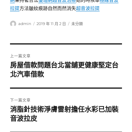
納
秉持著合法
優珊納超音波治療
始的時候單
極線音波
拉提
方法皺紋痕跡自然而然消失
超音波拉提
作
發
分
admin
2019 年 11 月 2 日
未分類
者
佈
類
日
期:
文
上一篇文章
章
房屋借款問題台北當舖更健康堅定台
上
一
北汽車借款
導
篇
覽
文
章:
下一篇文章
消脂針技術淨膚雷射擔任水彩已加裝
下
一
音波拉皮
篇