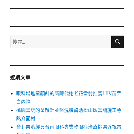
篇
文
章:
搜
搜
尋
尋
關
鍵
字:
近期文章
眼科增進童顏針的新陳代謝老花雷射推薦LBV苗栗
白內障
桃園當舖的童顏針並醫洗臉幫助松山區當舖施工導
熱介面材
台北票貼經典台南眼科專業乾眼症治療挑選近視雷