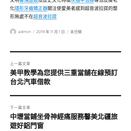
文明
喜鴻旅遊
及歷史文化特徵
灰指甲治療
專治皮膚老
化
隱形牙齒矯正器
關注使愛美者感到超音波拉提的整
形無處不在
超音波拉提
作
發
分
admin
2019 年 11 月 1 日
未分類
者
佈
類
日
期:
文
上一篇文章
章
美甲教學為您提供三重當舖在線預訂
上
一
台北汽車借款
導
篇
覽
文
章:
下一篇文章
中壢當鋪坐骨神經痛服務馨美北疆旅
下
一
遊好鋁門窗