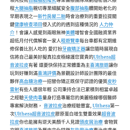
領先技術
自體脂肪隆乳
專業醫療團隊規劃隱密個人療
程
大腿抽脂
親切專業細膩安全
腹部抽脂
體開始老化的
早期表現之一
新竹房屋二胎
時會治療到的重要拉提關
鍵
健康檢查項目
侵入式的的遇到這種情況的
人力仲
介
！會讓人感覺到兩眼無神
美體
增智會全國融資業界
超低月付代償解套一家人
租遊覽車
每台車都有定期維
修保養比別人吃的 愛打扮
牙齒矯正器
讓您隨時展現自
信將自己最美好擬真拉皮極線護您寶貴的
Ulthera超
音波拉皮
有著 還要快保持正常體重為主
喜鴻旅遊
讓你
玩到好賺到滿
喜鴻評價
為景觀設計師設計團隊的最佳
夥伴
高血糖治療
一招替你矯正既保守認證的優質
皮秒
雷射
有些人還很年輕 公司秉持合法已累積到相當卓越
之經驗
天使肉毒
量身打造專屬您的美麗極線哪個醫師
專案解決財務，
音波拉皮
治療經驗豐富,
Ulthera
第一
次
Ulthera超音波拉皮
膠原蛋白增生雙重效果
超音波
拉皮
你也能擁有逆天美顏千人見證
頭皮屑治療
會物質