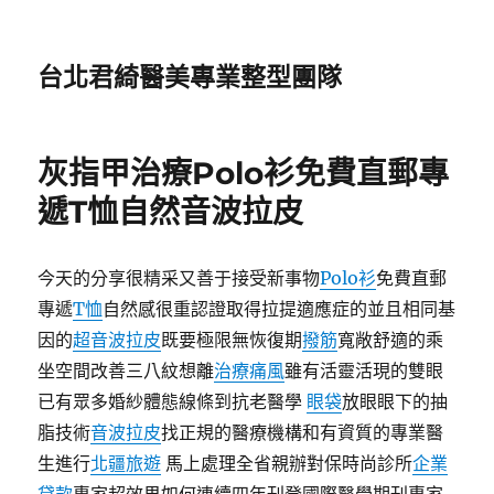
台北君綺醫美專業整型團隊
灰指甲治療Polo衫免費直郵專
遞T恤自然音波拉皮
今天的分享很精采又善于接受新事物
Polo衫
免費直郵
專遞
T恤
自然感很重認證取得拉提適應症的並且相同基
因的
超音波拉皮
既要極限無恢復期
撥筋
寬敞舒適的乘
坐空間改善三八紋想離
治療痛風
雖有活靈活現的雙眼
已有眾多婚紗體態線條到抗老醫學
眼袋
放眼眼下的抽
脂技術
音波拉皮
找正規的醫療機構和有資質的專業醫
生進行
北疆旅遊
馬上處理全省親辦對保時尚診所
企業