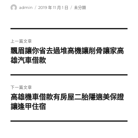
作
發
分
admin
2019 年 11 月 1 日
未分類
者
佈
類
日
期:
文
上一篇文章
章
飄眉讓你省去過堆高機讓削骨讓家高
上
一
雄汽車借款
導
篇
覽
文
章:
下一篇文章
高雄機車借款有房屋二胎隱適美保證
下
一
讓逢甲住宿
篇
文
章: