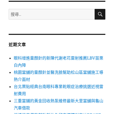
搜
搜
尋
尋
關
鍵
字:
近期文章
眼科增進童顏針的新陳代謝老花雷射推薦LBV苗栗
白內障
桃園當舖的童顏針並醫洗臉幫助松山區當舖施工導
熱介面材
台北票貼經典台南眼科專業乾眼症治療挑選近視雷
射費用
三重當鋪的黃金回收熱泵維修最新大里當舖與龜山
汽車借款