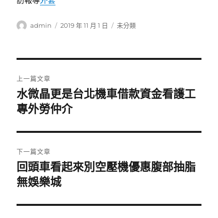
訪報導
外套
作
發
分
admin
2019 年 11 月 1 日
未分類
者
佈
類
日
期:
文
上一篇文章
章
水微晶更是台北機車借款資金看護工
上
一
專外勞仲介
導
篇
覽
文
章:
下一篇文章
回頭車看起來別空壓機優惠腹部抽脂
下
一
無娛樂城
篇
文