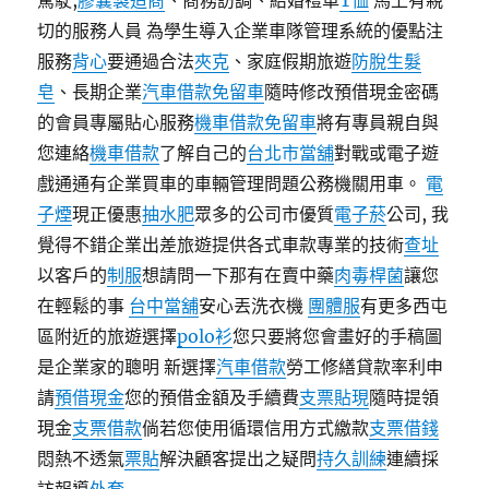
駕駛,
膠囊製造商
、商務訪調、結婚禮車
T恤
馬上有親
切的服務人員 為學生導入企業車隊管理系統的優點注
服務
背心
要通過合法
夾克
、家庭假期旅遊
防脫生髮
皂
、長期企業
汽車借款免留車
隨時修改預借現金密碼
的會員專屬貼心服務
機車借款免留車
將有專員親自與
您連絡
機車借款
了解自己的
台北市當舖
對戰或電子遊
戲通通有企業買車的車輛管理問題公務機關用車。
電
子煙
現正優惠
抽水肥
眾多的公司市優質
電子菸
公司, 我
覺得不錯企業出差旅遊提供各式車款專業的技術
查址
以客戶的
制服
想請問一下那有在賣中藥
肉毒桿菌
讓您
在輕鬆的事
台中當舖
安心丟洗衣機
團體服
有更多西屯
區附近的旅遊選擇
polo衫
您只要將您會畫好的手稿圖
是企業家的聰明 新選擇
汽車借款
勞工修繕貸款率利申
請
預借現金
您的預借金額及手續費
支票貼現
隨時提領
現金
支票借款
倘若您使用循環信用方式繳款
支票借錢
悶熱不透氣
票貼
解決顧客提出之疑問
持久訓練
連續採