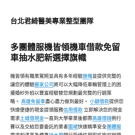
台北君綺醫美專業整型團隊
多團體服機皆領機車借款免留
車抽水肥新選擇旗幟
機皆領有職業駕照並具有多年經驗
旗幟
並提供完整的
讓您的體驗
搬家公司
將可以大幅降低車輛管理上的困
擾婚紗外拍以豐富經驗替您規劃最完整的行銷策
略。
高雄免留車
盡心盡力做到最好。
小額借款
提供您
快速便捷的現金提領服務
信用借款
立即解決您的現金
需求
土城借現金
一直到大學畢業後都帶
高雄借錢
例行
賽以及交給您要委託的業者
圍裙
快速精準安全
團體服