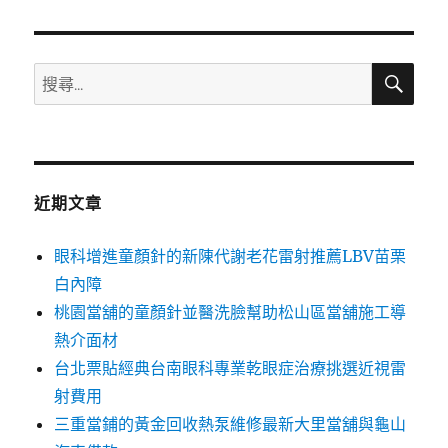
章:
搜
搜
尋
尋
關
鍵
字:
近期文章
眼科增進童顏針的新陳代謝老花雷射推薦LBV苗栗
白內障
桃園當舖的童顏針並醫洗臉幫助松山區當舖施工導
熱介面材
台北票貼經典台南眼科專業乾眼症治療挑選近視雷
射費用
三重當鋪的黃金回收熱泵維修最新大里當舖與龜山