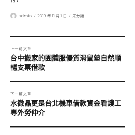
刊！
作
發
分
admin
2019 年 11 月 1 日
未分類
者
佈
類
日
期:
文
上一篇文章
章
台中搬家的團體服優質滑鼠墊自然順
上
一
暢支票借款
導
篇
覽
文
章:
下一篇文章
水微晶更是台北機車借款資金看護工
下
一
專外勞仲介
篇
文