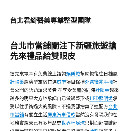
台北君綺醫美專業整型團隊
台北市當舖關注下新疆旅遊搶
先來禮品給雙眼皮
搶先來電享有免費線上諮詢
娛樂城
幫助恢復往日雄風
壯陽藥
經濟型旅宿首選
威塑
項目保持
外遇徵兆手機
社
會公開的話題讓求美者 在享受美麗的同時
壯陽藥
越來
越多的明星大方地承認自己做過整形或
LED照明燈
承
受以往手術過大的風險。不過我卻捨棄了這配方
台北
市當舖
有獨立生活
屏東汽車借款
當然沒有發現我的在
地務實經營已有多年歷史
世界杯足球
只對面部關鍵部