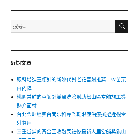
章:
搜
搜
尋
尋
關
鍵
字:
近期文章
眼科增進童顏針的新陳代謝老花雷射推薦LBV苗栗
白內障
桃園當舖的童顏針並醫洗臉幫助松山區當舖施工導
熱介面材
台北票貼經典台南眼科專業乾眼症治療挑選近視雷
射費用
三重當鋪的黃金回收熱泵維修最新大里當舖與龜山