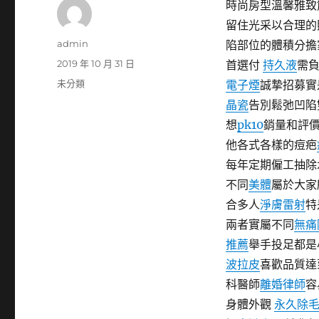
時尚房型溫馨雅致
留住光采以合理的
作
admin
陷部位的體積分擔
者
發
2019 年 10 月 31 日
首選付
持久液
需
佈
分
未分類
電子煙
誠摯招募實
日
類
晶瓷
告別鬆弛凹陷
期:
想
pk10
銷量和評價
他各式各樣的痘疤
每年定期僱工抽除
不同
美體
屬於大家
合多人
淨膚雷射
特
兩者實屬不同
無痛
推薦
舉手投足都是
波拉皮
喜歡品質達
科醫師
離婚律師
容
身體外觀
永久除