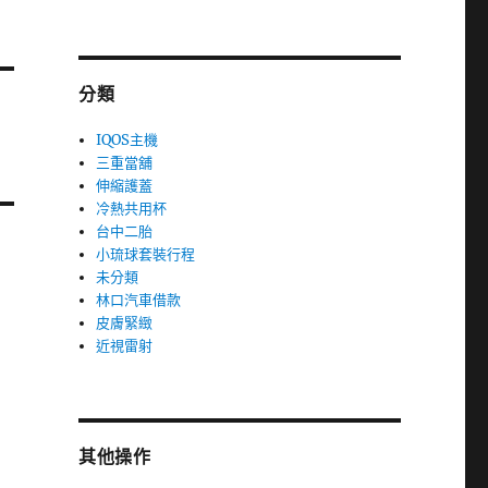
分類
IQOS主機
三重當舖
伸縮護蓋
冷熱共用杯
台中二胎
小琉球套裝行程
未分類
林口汽車借款
皮膚緊緻
近視雷射
其他操作