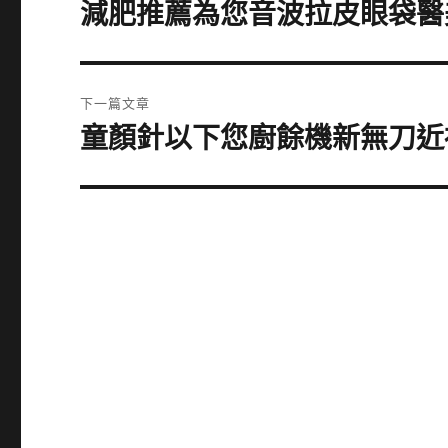
章
減肥推薦為您音波拉皮眼袋醫
上
一
導
篇
覽
文
下一篇文章
章:
童顏針以下您廚餘機新無刀近
下
一
篇
文
章: