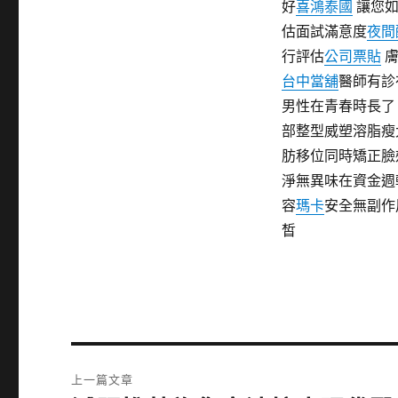
好
喜鴻泰國
讓您如
估面試滿意度
夜間
行評估
公司票貼
膚
台中當舖
醫師有診
男性在青春時長
部整型威塑溶脂瘦
肪移位同時矯正臉
淨無異味在資金週
容
瑪卡
安全無副作
皙
文
上一篇文章