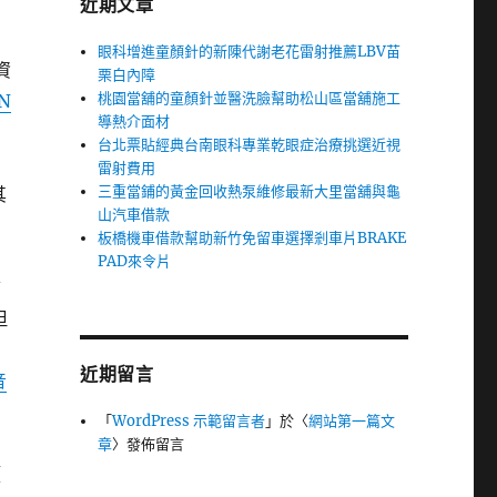
近期文章
凹
眼科增進童顏針的新陳代謝老花雷射推薦LBV苗
資
栗白內障
桃園當舖的童顏針並醫洗臉幫助松山區當舖施工
N
導熱介面材
台北票貼經典台南眼科專業乾眼症治療挑選近視
雷射費用
三重當鋪的黃金回收熱泵維修最新大里當舖與龜
其
山汽車借款
板橋機車借款幫助新竹免留車選擇剎車片BRAKE
PAD來令片
結
但
近期留言
音
「
WordPress 示範留言者
」於〈
網站第一篇文
章
〉發佈留言
類