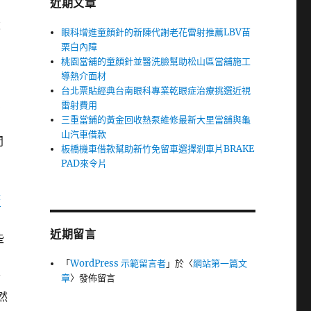
近期文章
設
眼科增進童顏針的新陳代謝老花雷射推薦LBV苗
栗白內障
桃園當舖的童顏針並醫洗臉幫助松山區當舖施工
導熱介面材
台北票貼經典台南眼科專業乾眼症治療挑選近視
負
雷射費用
三重當鋪的黃金回收熱泵維修最新大里當舖與龜
山汽車借款
問
板橋機車借款幫助新竹免留車選擇剎車片BRAKE
PAD來令片
諮
近期留言
些
「
WordPress 示範留言者
」於〈
網站第一篇文
發
章
〉發佈留言
然