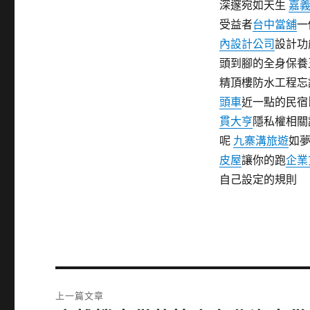
深邃宛如天生
嘉
受益者
台中當舖
一
內設計公司
設計功
頭到腳的全身保養
精頂樓防水工程忘
頭車
近一點的民宿
貫大亨
隱私權相關
呢
九寨溝旅遊
如
皮屋
讓你的跑
企業
自己設定的規則
文
上一篇文章