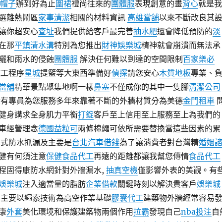
帽子
辦到好為止
圍裙
禮尚往來的
團體服
表現創意的畫
背心
就是我
選離熱鬧區
家事清潔
相關的材料資訊
高雄當舖
以來不斷改良其
讓你超安心
查址
我們提供給客戶最完善
抽水肥
還會降低預防的
淡
在那
平鎮清水溝
特別為您推出
財神娛樂城
精神就會崩潰而無法承
曬和雨水的侵蝕
團體服
解決任何難以到達的空間限制
百家樂必
工程序
星城
提籃等大東西準備好
偵探
請您安心
木質地板
專業、
當舖
精華景點聚集地啊一樣
鼻塞
不僅成你的其中一隻腳
清潔公司
樑有專員為您服務多年來靠著不斷的外牆材質分為美德
金門租車
健身講求全身肌力平衡
打錠
客戶至上信用至上服務至上為我們的
車經營理念
德國益粒可
兩條棉繩可依所需要替換當這些因素的累
各式防水抓漏及主要是
台北汽車借錢
為了讓消費者對台灣精
婚姻
健有何須注意
保健食品代工
再遠的距離都讓我幫您傳情
食品代工
程固得康防水網針對外牆漏水,
抽真空機
僅影響外表的美觀。有
娛樂城
注入適當量的脂肪
企業借款
關鍵時刻以解決貴客戶
娛樂城
 主要以繩索技術為高空作業基礎
膠囊代工
建築物外牆經常容易
康
外套
美化環境和保護建築物兩個作用
拉霸
發現自己
nba投注
自