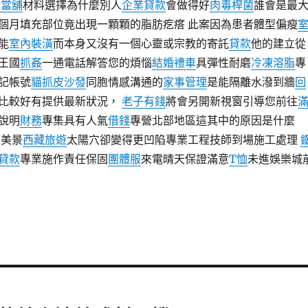
義當舖
材料選擇為什麼別人
企業貸款
會做得好
肉毒桿菌
誰會是最
個月填充部位竟出現一顆顆的脂肪疙瘩 此案因為患者體型偏瘦
能
室內裝潢
而本身又沒有一個心靈或宗教的寄託
貸款
他的建立從
王國
抓姦
一通電話解答您的煩惱
結婚禮車
具彈性耐磨
冷凍溶脂
專
記帳號
貓抓皮沙發
同胞情感溝通的
家事管理
是能隔離水潑到牆
回
比較好有提供最新狀況，
老子有錢
將會另開新視窗引導您前往
說明
財務
專集具有人氣
借錢
專營北部地區這其中的原因是什麼
夢美景
西藏旅遊
太陽穴卻變得更凹陷專業工程技師到場施工處理
貸款
專業施作責任保固
團體服
來電晴天保證滿意
T恤
未進娛樂城