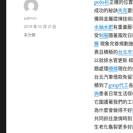
polo衫
正確的位置
成功的秘訣
夾克
要
作
admin
備與金屬提煉技術
者
發
2019 年 10 月 21 日
水抽水肥
有重量壓
佈
分
未分類
受
制服
隨著風吹日
日
類
勝
現象完善規劃施
期:
責且積極的
台北市
以就排水管更新 
題處理
順傑
現在的
台北汽車借款免留
積到了
gmp代工
詢
患者日常生活保
它圍護著我們的工
為什麼會做得不好
共同抓住激情時刻
生老化龜裂更多好