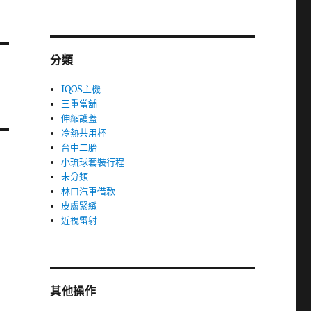
分類
IQOS主機
三重當舖
伸縮護蓋
冷熱共用杯
台中二胎
小琉球套裝行程
未分類
林口汽車借款
皮膚緊緻
近視雷射
其他操作