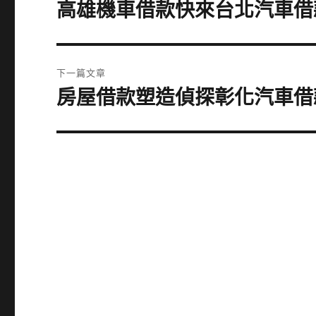
章
高雄機車借款快來台北汽車借
上
一
導
篇
覽
文
下一篇文章
章:
房屋借款塑造偵探彰化汽車借
下
一
篇
文
章: