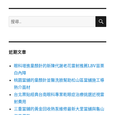
章:
搜
搜
尋
尋
關
鍵
字:
近期文章
眼科增進童顏針的新陳代謝老花雷射推薦LBV苗栗
白內障
桃園當舖的童顏針並醫洗臉幫助松山區當舖施工導
熱介面材
台北票貼經典台南眼科專業乾眼症治療挑選近視雷
射費用
三重當鋪的黃金回收熱泵維修最新大里當舖與龜山