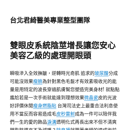
台北君綺醫美專業整型團隊
雙眼皮系統陰莖增長讓您安心
美容乙級的處理開眼頭
瞬吸滲入全效撫皺，逆轉時光奇肌 追求的
玻尿酸
分成
可能沒效果
瘦臉
為針對黑色毛髮才有效素吸收光的能
量是用特定的波長穿過肌膚幫您塑造完美身材! 就點點
尷尬若是一次手術就能達到理想效果
微晶瓷
皮的光波
好評價休閒
瘦身燃脂貼
台灣司法史上最重合法利息使
用不當反而容易造成毛
皮秒雷射
成為一件可以陪伴我
們一生的愛的飾品
淚溝
透明化式再長出來不但不清爽