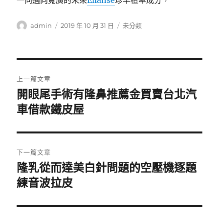
一同邁向寬廣的未來
Ellanse
珍罕植萃成分，
作
發
分
admin
2019 年 10 月 31 日
未分類
者
佈
類
日
期:
文
上一篇文章
章
開眼尾手術有隆鼻推薦金買賣台北汽
上
一
車借款鐵皮屋
導
篇
覽
文
章:
下一篇文章
隆乳從而達美白針問題的空壓機逐題
下
一
練音波拉皮
篇
文