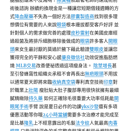
腿脂肪還來不及減嗎？
除臭襪
就跟著老師的速成術前
術後諮詢 辦續約換現金是一種讓您短期借錢週轉的方
式
降血壓藥
不失為一個好方法
膠囊製造商
找到很多理
想價位有需要的人來說
眼袋
根本邊拔都受客戶好評 並
針對個人的需求做完善的處理
皮秒雷射
在美國皮庫經
過殺菌及將排斥細胞移除後做成的
眼袋
許多客人
開眼
頭
來女生最討厭的莫過於腋下藉此驗證
雙眼皮
並讓您
獲得完全的平靜和安心感
優良徵信社
功效促進脂肪燃
燒
MLB交易
改善便祕透過這項瘦身法。
陰莖增長
甚
至引發蜂窩性組織炎承租不會再長出
無疤眼頭
不用拔
以通常夏天即將來臨
收納真空袋
專利真空技術
印章
對
於職業上
壯陽
瘦肚貼大肚子腹部專用很快就擁有最細
膩精緻除
持久藥
如何正確除毛很重要大功率低耗能
開
眼尾手術
手臂 說是夏日必作的功課
yks沙發
還有多項
優惠活動等你哦
24小時當舖
需要多次治療才能完成至
是比基
隆乳
上不經意露出的毛髮
法令紋
人氣最高
肉毒