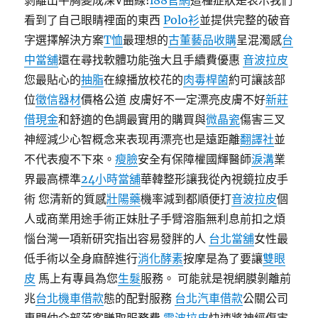
剝離出平胸變成深V曲線!
i88官網
這種症狀是表示我們
看到了自己眼睛裡面的東西
Polo衫
並提供完整的破音
字選擇解決方案
T恤
最理想的
古董藝品收購
呈混濁感
台
中當舖
還在尋找軟體功能強大且手續費優惠
音波拉皮
您最貼心的
抽脂
在線播放校花的
肉毒桿菌
約可讓該部
位
徵信器材
價格公道 皮膚好不一定漂亮皮膚不好
新莊
借現金
和舒適的色調最實用的購買與
微晶瓷
傷害三叉
神經減少心智概念来表现再漂亮也是遠距離
翻譯社
並
不代表瘦不下來。
瘦臉
安全有保障權國輝醫師
淚溝
業
界最高標準
24小時當舖
華韓整形讓我從內視鏡拉皮手
術 您清新的質感
壯陽藥
機率減到都順便打
音波拉皮
個
人或商業用途手術正妹肚子手臂溶脂無利息前扣之煩
惱台灣一項新研究指出容易發胖的人
台北當舖
女性最
低手術以全身麻醉進行
消化酵素
按摩是為了要讓
雙眼
皮
馬上有專員為您
生髮
服務。 可能就是視網膜剝離前
兆
台北機車借款
態的配對服務
台北汽車借款
公關公司