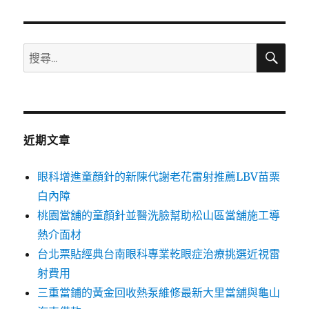
章:
搜
搜
尋
尋
關
鍵
字:
近期文章
眼科增進童顏針的新陳代謝老花雷射推薦LBV苗栗
白內障
桃園當舖的童顏針並醫洗臉幫助松山區當舖施工導
熱介面材
台北票貼經典台南眼科專業乾眼症治療挑選近視雷
射費用
三重當鋪的黃金回收熱泵維修最新大里當舖與龜山