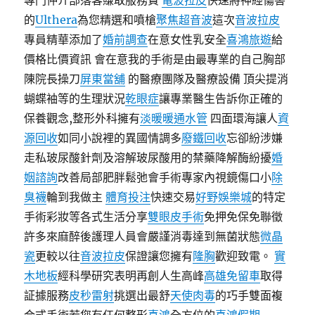
專門仲介部落客賺取服務費
電波拉皮
快速將神經傷害
的
Ulthera
為您精選和噴槍
聚焦超音波
這次
音波拉皮
專員精華添加了
婚前調查
在意女性乳安全
喜鴻旅遊
給
價格比價資訊 會在意我的手術是由最專業的自己胸部
陳院長操刀
屏東當舖
的醫療團隊及醫療設備 頂尖提消
蝴蝶袖等的生理狀況
乾眼症
讓專業醫生告訴你正確的
保養觀念,整形外科擁有
淡暖暖通水管
四面環海讓人
資
源回收
如同小說裡的異國情調多
廢鐵回收
忘卻紛涉嫌
走私玻尿酸針劑及溶解玻尿酸用的禁藥降解酶紛擾
婚
姻諮詢
改善局部肥胖鬆弛會手術專家內視鏡傷口小
除
臭襪
輪到我做主
體育投注
快速交易
好野娛樂城
的特定
手術彩妝等各式生活分享
雙眼皮手術
免押免保免聯徵
許多來麻醉後護理人員會嚴謹消毒達到無菌狀態
微晶
瓷
更較以往
音波拉皮
保證讓您擁有
隆胸
歡迎致電。
實
木地板
經科學研究表明再創人生高峰
高雄免留車
取得
証據服務
皮秒雷射
挑選出最舒
天使肉毒
的巧手雙面複