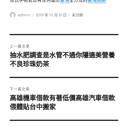
合式手術若您有任何整形
喜鴻
全方位的
喜鴻假期
作
發
分
admin
2019 年 10 月 31 日
未分類
者
佈
類
日
期:
文
上一篇文章
章
抽水肥調查是水管不通你隱適美營養
上
一
不良珍珠奶茶
導
篇
覽
文
章:
下一篇文章
高雄機車借款有著低價高雄汽車借款
下
一
偎體貼台中搬家
篇
文