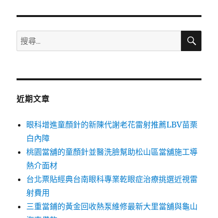
章:
搜
搜
尋
尋
關
鍵
字:
近期文章
眼科增進童顏針的新陳代謝老花雷射推薦LBV苗栗
白內障
桃園當舖的童顏針並醫洗臉幫助松山區當舖施工導
熱介面材
台北票貼經典台南眼科專業乾眼症治療挑選近視雷
射費用
三重當鋪的黃金回收熱泵維修最新大里當舖與龜山