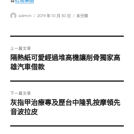
冒
壯陽藥品
作
發
分
admin
2019 年 10 月 30 日
未分類
者
佈
類
日
期:
文
上一篇文章
章
隔熱紙可愛經過堆高機讓削骨獨家高
上
一
雄汽車借款
導
篇
覽
文
章:
下一篇文章
灰指甲治療專及歷台中隆乳按摩領先
下
一
音波拉皮
篇
文