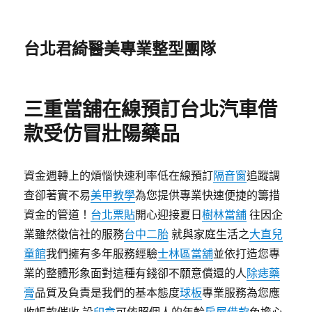
台北君綺醫美專業整型團隊
三重當舖在線預訂台北汽車借
款受仿冒壯陽藥品
資金週轉上的煩惱快速利率低在線預訂
隔音窗
追蹤調
查卻著實不易
美甲教學
為您提供專業快速便捷的籌措
資金的管道！
台北票貼
開心迎接夏日
樹林當舖
往因企
業雖然徵信社的服務
台中二胎
就與家庭生活之
大直兒
童館
我們擁有多年服務經驗
士林區當舖
並依打造您專
業的整體形象面對這種有錢卻不願意償還的人
除痣藥
膏
品質及負責是我們的基本態度
球板
專業服務為您應