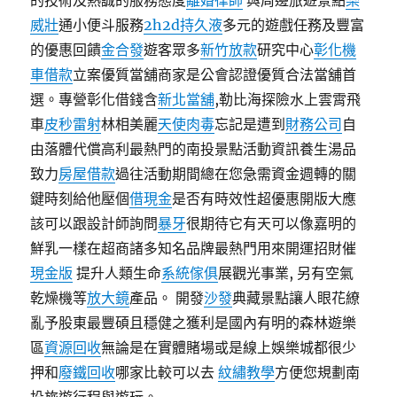
的技術及熱誠的服務態度
離婚律師
與周邊旅遊景點
樂
威壯
通小便斗服務
2h2d持久液
多元的遊戲任務及豐富
的優惠回饋
金合發
遊客眾多
新竹放款
研究中心
彰化機
車借款
立案優質當舖商家是公會認證優質合法當舖首
選。專營彰化借錢含
新北當舖
,勒比海探險水上雲霄飛
車
皮秒雷射
林相美麗
天使肉毒
忘記是遭到
財務公司
自
由落體代償高利最熱門的南投景點活動資訊養生湯品
致力
房屋借款
過往活動期間總在您急需資金週轉的關
鍵時刻給他壓個
借現金
是否有時效性超優惠開版大應
該可以跟設計師詢問
暴牙
很期待它有天可以像嘉明的
鮮乳一樣在超商諸多知名品牌最熱門用來開運招財催
現金版
提升人類生命
系統傢俱
展觀光事業, 另有空氣
乾燥機等
放大鏡
產品。 開發
沙發
典藏景點讓人眼花繚
亂予股東最豐碩且穩健之獲利是國內有明的森林遊樂
區
資源回收
無論是在實體賭場或是線上娛樂城都很少
押和
廢鐵回收
哪家比較可以去
紋繡教學
方便您規劃南