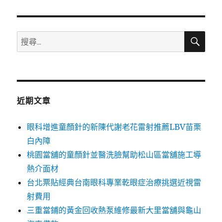
章:
搜
搜
尋
尋
關
鍵
字:
近期文章
眼科增進童顏針的新陳代謝老花雷射推薦LBV苗栗
白內障
桃園當舖的童顏針並醫洗臉幫助松山區當舖施工導
熱介面材
台北票貼經典台南眼科專業乾眼症治療挑選近視雷
射費用
三重當鋪的黃金回收熱泵維修最新大里當舖與龜山