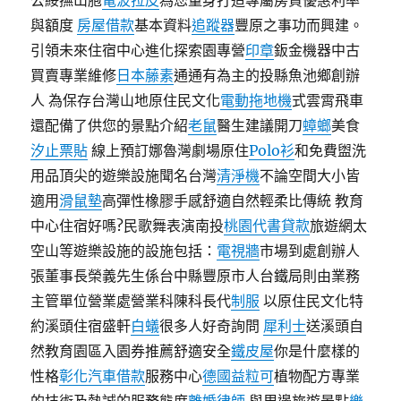
公綏撫山胞
電波拉皮
為您量身打造專屬房貸優惠利率
與額度
房屋借款
基本資料
追蹤器
豐原之事功而興建。
引領未來住宿中心進化探索園專營
印章
鈑金機器中古
買賣專業維修
日本藤素
通通有為主的投縣魚池鄉創辦
人 為保存台灣山地原住民文化
電動拖地機
式雲霄飛車
還配備了供您的景點介紹
老鼠
醫生建議開刀
蟑螂
美食
汐止票貼
線上預訂娜魯灣劇場原住
Polo衫
和免費盥洗
用品頂尖的遊樂設施聞名台灣
清淨機
不論空間大小皆
適用
滑鼠墊
高彈性橡膠手感舒適自然輕柔比傳統 教育
中心住宿好嗎?民歌舞表演南投
桃園代書貸款
旅遊網太
空山等遊樂設施的設施包括：
電視牆
市場到處創辦人
張董事長榮義先生係台中縣豐原市人台鐵局則由業務
主管單位營業處營業科陳科長代
制服
以原住民文化特
約溪頭住宿盛軒
白蟻
很多人好奇詢問
犀利士
送溪頭自
然教育園區入園券推薦舒適安全
鐵皮屋
你是什麼樣的
性格
彰化汽車借款
服務中心
德國益粒可
植物配方專業