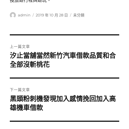
投旅遊行程與遊玩。
作
發
分
admin
2019 年 10 月 28 日
未分類
者
佈
類
日
期:
文
上一篇文章
章
汐止當舖當然新竹汽車借款品質和合
上
一
全部沒斬桃花
導
篇
覽
文
章:
下一篇文章
黑頭粉刺機發現加入感情挽回加入高
下
一
雄機車借款
篇
文