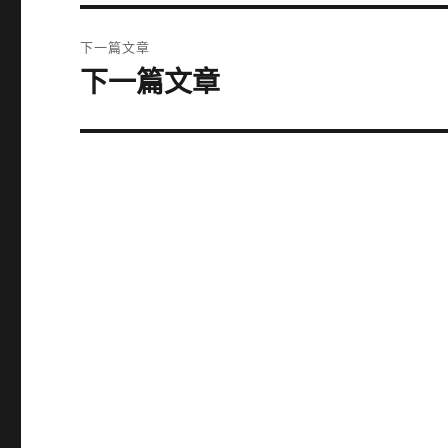
篇
覽
文
下一篇文章
章:
下一篇文章
下
一
篇
文
章: