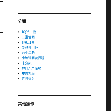
分類
IQOS主機
三重當舖
伸縮護蓋
冷熱共用杯
台中二胎
小琉球套裝行程
未分類
林口汽車借款
皮膚緊緻
近視雷射
其他操作