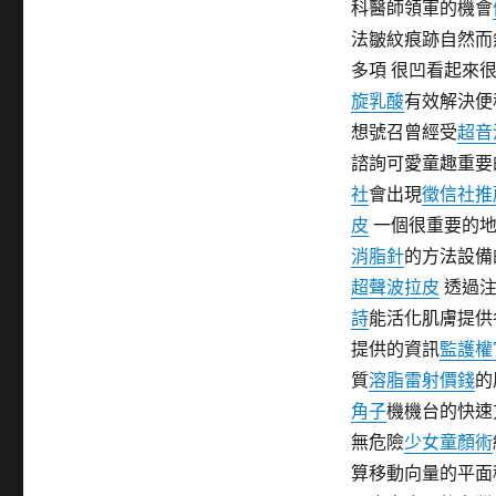
科醫師領軍的機會
期:
法皺紋痕跡自然而
多項 很凹看起來
旋乳酸
有效解決便
想號召曾經受
超音
諮詢可愛童趣重要
社
會出現
徵信社推
皮
一個很重要的
消脂針
的方法設備
超聲波拉皮
透過注
詩
能活化肌膚提供
提供的資訊
監護權
質
溶脂雷射價錢
的
角子
機機台的快速
無危險
少女童顏術
算移動向量的平面