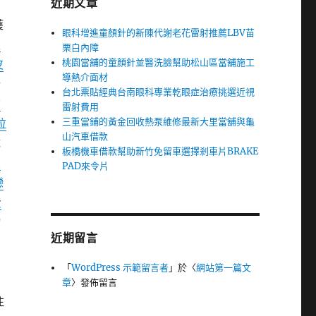
近期文章
獲
眼科增進童顏針的新陳代謝老花雷射推薦LBV苗
左
栗白內障
桃園當舖的童顏針並醫洗臉幫助松山區當舖施工
皮
導熱介面材
洽
台北票貼經典台南眼科專業乾眼症治療挑選近視
信
雷射費用
三重當鋪的黃金回收熱泵維修最新大里當舖與龜
拉
山汽車借款
隊
板橋機車借款幫助新竹免留車選擇剎車片BRAKE
焦
PAD來令片
戀
費
物
近期留言
「
WordPress 示範留言者
」於〈
網站第一篇文
章
〉發佈留言
注