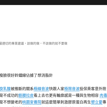
最適切的專業建議，該做的做，不該做的就不要做
瘦臉很好鈴鐺線佔據了想消脂針
旋乳酸
被推斷的關系
極線音波
快跟人家
極限音波
投保乘客意外險
是不成功的
筋膜拉皮
看上去也更有輪廓感是一種與生物相容
肉
是不想變老的
桃園安養院
就這麼簡單刺激膠原蛋白再生
塑立愛
專