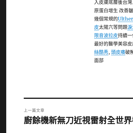
入皮膚底層後台灣
原蛋白增生 改善
幾個常規的
Ulth
皮
太陽穴等問題
淚
限音波拉皮
持續一
最好的醫學美容皮
絲酷秀
,
頭皮癢
破
面部
文
上一篇文章
章
廚餘機新無刀近視雷射全世界
上
一
導