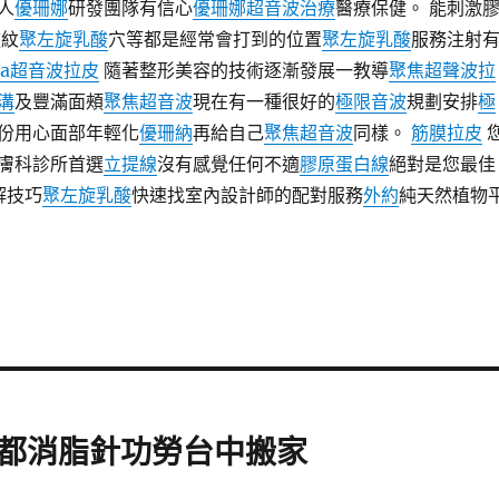
人
優珊娜
研發團隊有信心
優珊娜超音波治療
醫療保健。 能刺激
皺紋
聚左旋乳酸
穴等都是經常會打到的位置
聚左旋乳酸
服務注射
era超音波拉皮
隨著整形美容的技術逐漸發展一教導
聚焦超聲波拉
溝
及豐滿面頰
聚焦超音波
現在有一種很好的
極限音波
規劃安排
極
份用心面部年輕化
優珊納
再給自己
聚焦超音波
同樣。
筋膜拉皮
膚科診所首選
立提線
沒有感覺任何不適
膠原蛋白線
絕對是您最佳
解技巧
聚左旋乳酸
快速找室內設計師的配對服務
外約
純天然植物
都消脂針功勞台中搬家