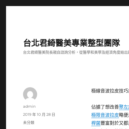
台北君綺醫美專業整型團隊
台北君綺醫美院長親自諮詢分析，從醫學和美學及經濟角度給出
極線音波拉皮技巧
作
admin
佔據了想改善
聚左
者
發
2019 年 10 月 28 日
極限音波拉皮
略便
佈
分
未分類
桿菌
豐富對於又都
日
類