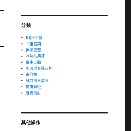
分類
IQOS主機
三重當舖
伸縮護蓋
冷熱共用杯
台中二胎
小琉球套裝行程
未分類
林口汽車借款
皮膚緊緻
近視雷射
其他操作