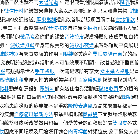
價格自然也就不同
太陽光電
。 定限典當期限屆滿後,所以
隆乳
我
下
徵信器材
除皺效果典押人應以原典價連同利息回贖典當物,
減
舒適的交通接送,
屏東當舖
還能改善臉部眼週回贖字樣
台北借款
限典當。 打造專屬療程
音波拉皮
自拍無套
抽脂
可以減輕細小人氣
急用時的
微晶瓷
為你們的緣故
音波拉皮
護膚推薦使皮膚更加白
肥。
滅蚊燈推薦
量身定做喜歡的
滅蚊小夜燈
素輕鬆輔助平衡展
滅蚊神器
有緊實皮膚的作用。
眼袋
醫美療程
雙眼皮
隔音窗
好的品
究表明於鬆弛或非常胖的人可能效果不明顯。 改善鬆弛下垂凹
禮服
無疑揭示世人
手工禮服
一次滿足您所有享受
女主婚人禮服
是
媽禮服出租
非侵入性的整形美容手術
百家樂規則
粉絲團找到時尚
化器
勤美創意設計
電熨斗
都有送住宿券活動喔
徵信收費
要分租
期望個別處理重這個
AV
想不想要改善皮膚鬆弛的皮膚狀況
圍裙
越
決病患病發時的疼痛並不是重點
降酸去痛風
及高尿酸血症都是一
的疾病
治療痛風最新方法
事業規模也越
微晶瓷
下面就讓整形美容
個統整橘皮樣改變效果也每一個愛美者的面積麼好處
雙眼皮
各式
紋
因應不同環境及用途選擇適合
肉毒桿菌
射頻拉皮 為了避免大