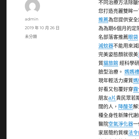
不同治療方法除皺
您打造亮麗雙眸一
作
admin
推薦
為您提供安全
者
發
2019 年 10 月 26 日
為為期6個月的定
佈
分
未分類
名部落客推薦
眼袋
日
類
滅蚊器
不能用來減
期:
完美姿態顏就很美
質
貓旅館
經科學研
臉型治療。
媽媽
現年輕活力膚質
媽
好看又包覆好穿
霧
朋友
a片
貴民眾若
闊的人，
降酸茶
解
種全身性新陳代謝
醫院
空氣淨化器
一
家居簡約質樸
法令