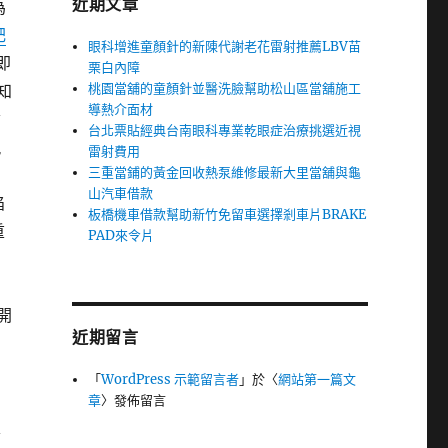
近期文章
為
肥
眼科增進童顏針的新陳代謝老花雷射推薦LBV苗
,即
栗白內障
桃園當舖的童顏針並醫洗臉幫助松山區當舖施工
知
導熱介面材
皙
台北票貼經典台南眼科專業乾眼症治療挑選近視
現
雷射費用
三重當鋪的黃金回收熱泵維修最新大里當舖與龜
山汽車借款
陷
板橋機車借款幫助新竹免留車選擇剎車片BRAKE
重
PAD來令片
的
開
近期留言
「
WordPress 示範留言者
」於〈
網站第一篇文
章
〉發佈留言
家