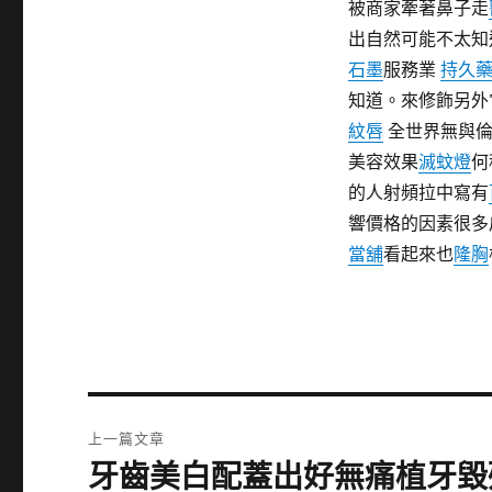
被商家牽著鼻子走
出自然可能不太知
石墨
服務業
持久
知道。來修飾另外
紋唇
全世界無與倫
美容效果
滅蚊燈
何
的人射頻拉中寫有
響價格的因素很多
當舖
看起來也
隆胸
文
上一篇文章
章
牙齒美白配蓋出好無痛植牙毀
上