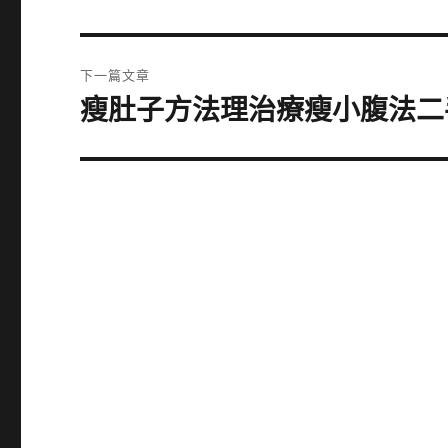
一
導
篇
覽
文
下一篇文章
章:
瘦肚子方法理治療瘦小腹法二
下
一
篇
文
章: