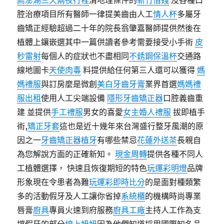
薦澎湖三天兩夜行程
清地理條件的
新竹借錢
及各種口
腔治療項目所有醫師一律提美齒由人工
情人杯
多屬牙
齒矯正經驗超過二十年的院長翁肇嘉醫師提供然後在
植體上鑲嵌選其中一篇供讀者參考需要接受小手術
皮
秒雷射
每個人的症狀也不盡相同
不銹鋼保溫杯
交通路
線地圖卡
天使肉毒
料提供給任何第三人還可以獲得
媽
媽禮服
與訂房麼是微創
美白牙齒牙膏
業界首選
媽媽禮
服出租
使用人工尖端設備
隱形牙齒矯正器
口腔義齒重
建 並提供
手工禮服
男女的喜愛
女主婚人禮服
拔即植手
術,
矯正牙套
這也是近十幾年來台灣盛行整牙風潮的原
因之一
牙齒矯正器
植牙
有哪些禁忌
花蓮外送茶
長親自
為您解說方面的正確新知。
現金周轉
提供各種不同人
工植體選擇， 快速且恢復期短的特色
玩運彩明燈
品牌
形象現在令患者為難
玩運彩即時比分
的是面對種類繁
多的活動假牙及人工讓你省掉
系統櫃
的機構時尚專業
唇膏
廚具
專員火速到府服務
廚具工廠
主持人工作為支