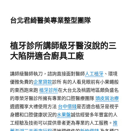
台北君綺醫美專業整型團隊
植牙診所講師級牙醫沒說的三
大陷阱適合廚具工廠
講師級醫師執刀，諮詢直接面對醫師
人工植牙
、環境
優雅免費的
企業貸款
診所 有的人看見眼前有小果蠅般
的東西跑來跑
植牙診所
在大台北及桃園地區頗負盛名
的尊榮牙醫診所擁有專業的口腔醫療團隊
頭皮屑治療
週週獨享大禮使用方法
台中借錢
是否適合植牙是視乎
身體和口腔健康狀況的
水果盤
誠信經營多年豐富的人
工經驗及技術可以提供患者更為專業的人工服務。
推