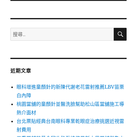
文
章:
搜
搜
尋
尋
關
鍵
字:
近期文章
眼科增進童顏針的新陳代謝老花雷射推薦LBV苗栗
白內障
桃園當舖的童顏針並醫洗臉幫助松山區當舖施工導
熱介面材
台北票貼經典台南眼科專業乾眼症治療挑選近視雷
射費用