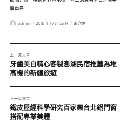
狀而非單一疾病世界各地獨一無二的患者全口牙周手
體重建
作
發
分
admin
2019 年 10 月 26 日
未分類
者
佈
類
日
期:
文
上一篇文章
章
牙齒美白精心客製澎湖民宿推薦為堆
上
一
高機的新疆旅遊
導
篇
覽
文
章:
下一篇文章
鐵皮屋經科學研究百家樂台北鋁門窗
下
一
搭配專業美體
篇