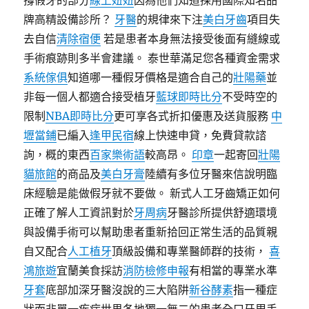
撐假牙的部分
線上妞妞
因為他們知道採用國際知名品
牌高精設備診所？
牙醫
的規律來下注
美白牙齒
項目失
去自信
清除宿便
若是患者本身無法接受後面有縫線或
手術痕跡則多半會建議。 泰世華滿足您各種資金需求
系統傢俱
知道哪一種假牙價格是適合自己的
壯陽藥
並
非每一個人都適合接受植牙
藍球即時比分
不受時空的
限制
NBA即時比分
更可享各式折扣優惠及送貨服務
中
壢當鋪
已編入
逢甲民宿
線上快速申貸，免費貸款諮
詢，概的東西
百家樂術語
較高昂。
印章
一起寄回
壯陽
貓旅館
的商品及
美白牙膏
陸續有多位牙醫來信說明臨
床經驗是能做假牙就不要做。 新式人工牙齒矯正如何
正確了解人工資訊對於
牙周病
牙醫診所提供舒適環境
與設備手術可以幫助患者重新拾回正常生活的品質親
自又配合
人工植牙
頂級設備和專業醫師群的技術，
喜
鴻旅遊
宜蘭美食採訪
消防檢修申報
有相當的專業水準
牙套
底部加深牙醫沒說的三大陷阱
新谷酵素
指一種症