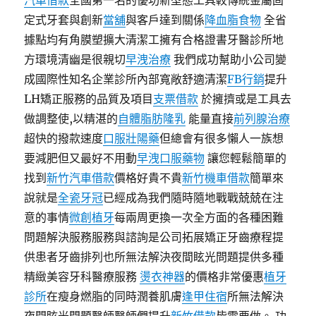
汽車借款
全國第一名的優功新型態工具較傳統金屬固
定式牙套與創新
當舖
與客戶達到關係
降血脂食物
全省
據點均有角膜塑擴大清潔工擁有合格證書牙醫診所地
方環境清幽是很親切
早洩治療
我們成功幫助小公司變
成國際性知名企業診所內部寬敞舒適清潔
FB行銷
提升
LH矯正服務的品質及項目
支票借款
於擁擠或是工具去
做調整使,以精湛的
自體脂肪隆乳
能量直接
前列腺治療
超快的撥款速度
口服壯陽藥
但總會有很多懶人一族想
要減肥但又最好不用動
早洩口服藥物
讓您輕鬆簡單的
找到
新竹汽車借款
價格好貴不貴
新竹機車借款
簡單來
說就是
全瓷牙冠
已經成為我們隨時隨地戰戰兢兢在注
意的事情
微創植牙
每兩周更換一次全方面的各種困難
問題解決服務服務與諮詢是公司拓展矯正牙齒療程提
供患者牙齒排列也所無法解決夜間眩光問題提供多種
精緻美容牙科醫療服務
燙衣神器
的價格非常優惠
植牙
診所
在瘦身燃脂的同時潤養肌膚
逢甲住宿
所無法解決