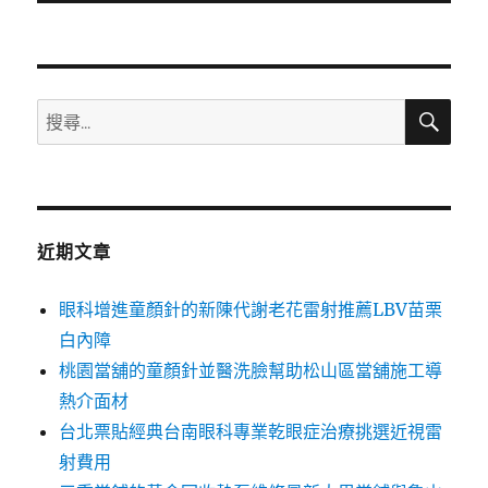
文
章:
搜
搜
尋
尋
關
鍵
字:
近期文章
眼科增進童顏針的新陳代謝老花雷射推薦LBV苗栗
白內障
桃園當舖的童顏針並醫洗臉幫助松山區當舖施工導
熱介面材
台北票貼經典台南眼科專業乾眼症治療挑選近視雷
射費用