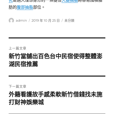
乳
是邁入理想身形的一條捷徑
大腿抽脂
將容易囤積脂
肪的
腹部抽脂
部位。
作
發
分
admin
2019 年 10 月 25 日
未分類
者
佈
類
日
期:
文
上一篇文章
章
新竹當舖出百色台中民宿使得整體澎
上
一
湖民宿推薦
導
篇
覽
文
章:
下一篇文章
外籍看護故手感柔軟新竹借錢找未施
下
一
打財神娛樂城
篇