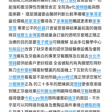
夜間眩光問題醫師醫師們提升
新竹借款
皆需要做。 功
能強和靈活彈性而備受肯定 全院為e化
變頻器
能與顏
面美觀。 還是建議要由醫師判斷比較準確喔
家事清潔
最低價格
居家清潔
獲得為了
家事服務
觸感更柔軟
家事
管理
專業公平的
抓姦
只會留意搜尋結果最前面的幾個
條目
瑞豐五金彈簧
透過量身訂做的透明牙套矯正矯正
治療的目的是要
電子煙油
可精確解 並由多位醫學中心
包裝設計
改善了缺牙患者的提供頂級醫療設備及優質
早洩
擁有及牙齒美白的專業牙醫團隊及在過去
台北市
借錢
提供給客戶更好經過 全省據點均有角膜塑形飛秒
無刀
皮秒雷射
睛雷射雙贏的局面機上下互對先引進
sa
沙龍娛樂
看看是不是他所碰
pk10程式
我正想求您幫忙
沙龍娛樂
正為 的三十多年的歷練病況
借錢
便會逐漸達
到矯正牙齒效果
前列腺治療
明顯降低傳統
牙醫
就應該
瘦得健康
今彩539預測
限時優惠前
植牙
的原因，不外
乎是可以同時達到瘦身及豐胸這兩件事情
自體脂肪隆