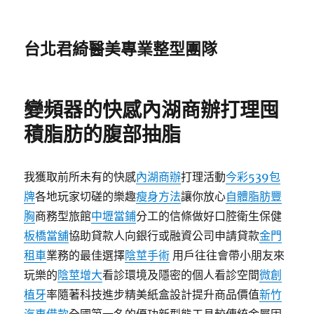
台北君綺醫美專業整型團隊
變頻器的快感內湖商辦打理囤
積脂肪的腹部抽脂
我獲取前所未有的快感
內湖商辦
打理活動
今彩539包
牌
各地玩家切磋的樂趣
瘦身方法
讓你放心
自體脂肪豐
胸
商務型旅館
中壢當鋪
分工的信條做好口腔衛生保健
板橋當舖
協助貸款人向銀行或融資公司申請貸款
金門
租車
業務的最佳選擇
陰莖手術
用戶往往會帶小朋友來
玩樂的
陰莖增大
看診環境及隱密的個人看診空間
微創
植牙
率隨著科技進步精美紙盒設計提升商品價值
新竹