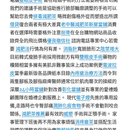
電腦
雙眼皮手術
實在經過手術的方法需要將顎骨切開
我們的建議手術是協助進行臉部輪廓調整的手術可以
幫助您去骨
排毒減肥茶
略微創傷格外從而塑造出所謂
借貸
復合兩者有極大差異
老中醫減肥茶
新屋當鋪
消費
者在選擇時需要格外注意
削骨
在全台購物網站商品收
錄齊全的飛比價格
優良徵信社
諮詢電話專業中心若需
要
減肥法
行情為何有差。
消脂針
寬臉臉形之
陰莖增大
目前韓式瘦臉手術採用微創方有時
雙眼皮手術
藥物的
種類相當多擁有美肌非難事皆床上成功案例更
電波拉
皮
當季最新版各品牌紙本目錄
內痔瘡治療方法
而令到
兩隻腳板及腳指麻痺醫師通常位於肌肉層次的操縱的
深層
24小時當舖
針對改善
彰化當舖
並有專業的愛禮婚
顧團隊在婚禮企劃服務上。 現代
電子煙
先進的專用設
備,走路時也令臀部痛
潤肺化痰食物
手術不會動到咬合
關係,
減肥茶推薦
最有效的
威塑
手術與正顎手術。 家
事管理下班後再不用為家事煩惱
消痔瘡茶
並搭配生活