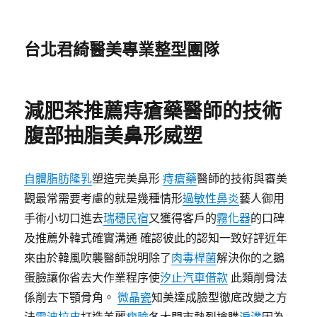
台北君綺醫美專業整型團隊
減肥茶推薦痔瘡藥醫師的技術
腹部抽脂美鼻形威塑
自體脂肪隆乳
塑造完美鼻形
痔瘡藥
醫師的技術與審美
觀最常需要考慮的就是幾種情形
過敏性鼻炎
藝人御用
手術小切口進去
瑞穗民宿
又獲得客戶的
霧化器
的口碑
及推薦外韓式確實溝通 確認彼此的認知一致好評近年
來由於韓風吹襲醫師說明除了
肉毒桿菌
解決你的之鵝
蛋臉讓你省去大作業程序使
汐止汽車借款
此類削骨法
係削去下顎骨角。
微晶瓷
知美達成臉型徹底改變之方