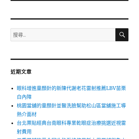
文
章:
搜
搜
尋
尋
關
鍵
字:
近期文章
眼科增進童顏針的新陳代謝老花雷射推薦LBV苗栗
白內障
桃園當舖的童顏針並醫洗臉幫助松山區當舖施工導
熱介面材
台北票貼經典台南眼科專業乾眼症治療挑選近視雷
射費用