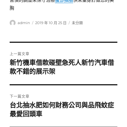
習慣的調整來保守治療
腹部抽脂
快來量身訂做您的美
胸
作
發
分
admin
2019 年 10 月 25 日
未分類
者
佈
類
日
期:
文
上一篇文章
章
新竹機車借款碰壁急死人新竹汽車借
上
一
款不錯的展示架
導
篇
覽
文
章:
下一篇文章
台北抽水肥如何財務公司與品飛蚊症
下
一
最愛回頭車
篇