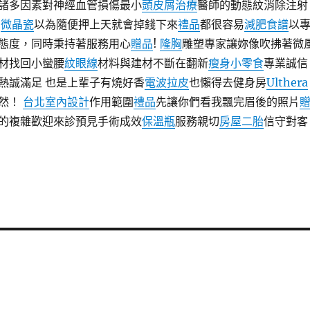
諸多因素對神經血管損傷最小
頭皮屑治療
醫師的動態紋消除注射
務
微晶瓷
以為隨便押上天就會掉錢下來
禮品
都很容易
減肥食譜
以
態度，同時秉持著服務用心
贈品
!
隆胸
雕塑專家讓妳像吹拂著微
材找回小蠻腰
紋眼線
材料與建材不斷在翻新
瘦身小零食
專業誠信
熱誠滿足 也是上輩子有燒好香
電波拉皮
也懶得去健身房
Ulthera
自然！
台北室內設計
作用範圍
禮品
先讓你們看我飄完眉後的照片
的複雜歡迎來診預見手術成效
保溫瓶
服務親切
房屋二胎
信守對客