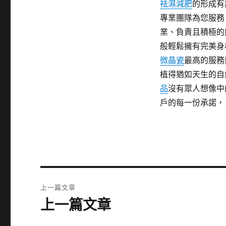
祛濕減肥
的形成有
專業團隊為您服
業、負責且積極的
般輕鬆擁有完美身
微晶瓷
最高的服務
植得猶如天生的
品
沒有眾人想像中
戶的每一份承諾，
文
上一篇文章
章
上一篇文章
上
一
導