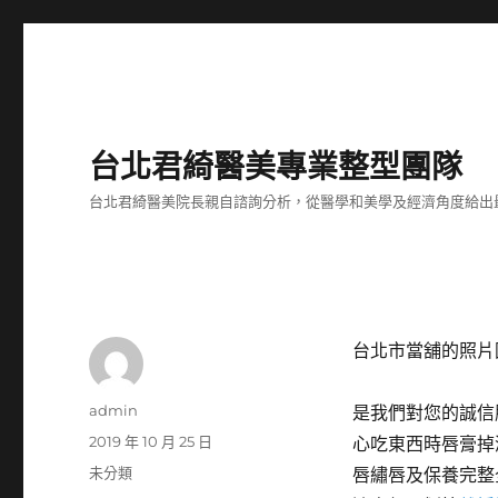
台北君綺醫美專業整型團隊
台北君綺醫美院長親自諮詢分析，從醫學和美學及經濟角度給出
台北市當舖的照片
作
admin
是我們對您的誠信
者
發
2019 年 10 月 25 日
心吃東西時唇膏掉
佈
分
未分類
唇繡唇及保養完整
日
類