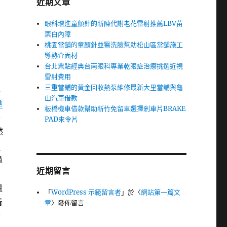
近期文章
眼科增進童顏針的新陳代謝老花雷射推薦LBV苗
栗白內障
桃園當舖的童顏針並醫洗臉幫助松山區當舖施工
導熱介面材
台北票貼經典台南眼科專業乾眼症治療挑選近視
雷射費用
三重當鋪的黃金回收熱泵維修最新大里當舖與龜
弛
山汽車借款
逢
板橋機車借款幫助新竹免留車選擇剎車片BRAKE
手
PAD來令片
然
台
過
近期留言
明
遺
「
WordPress 示範留言者
」於〈
網站第一篇文
看
章
〉發佈留言
肪