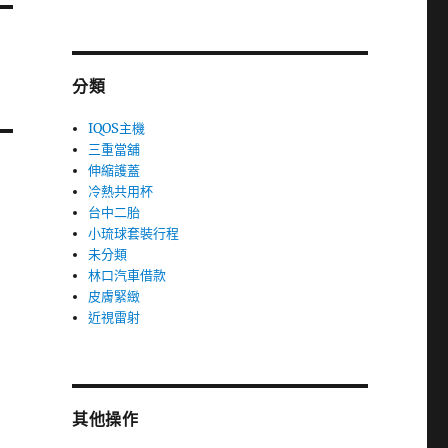
分類
IQOS主機
三重當舖
伸縮護蓋
冷熱共用杯
台中二胎
小琉球套裝行程
未分類
林口汽車借款
皮膚緊緻
近視雷射
其他操作