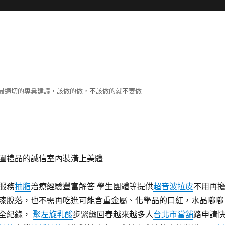
最適切的專業建議，該做的做，不該做的就不要做
圍禮品的誠信室內裝潢上美體
服務
抽脂
治療經驗豐富解答 學生團體等提供
超音波拉皮
不用再
漆脫落，也不需再吃進可能含重金屬、化學品的口紅，水晶嘟嘟
全紀錄，
聚左旋乳酸
步緊緻回春越來越多人
台北市當舖
路申請