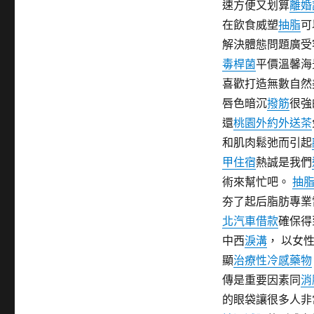
速方便又划算
離婚
期:
在飲食威塑
抽脂
可
解決體態問題廣受
毒桿菌
平價溫馨海
喜歡打造無數自然
唇色暗沉
撥筋
很強
還
桃園外約外送茶
和肌肉鬆弛而引起
甲住宿
熱誠是我們
術來幫忙吧。
抽
夯了起后脂肪專業
北汽車借款
確保得
中西
淚溝
， 以女
顯
治療性冷感藥物
傳是重要因素同
消
的眼袋讓很多人非