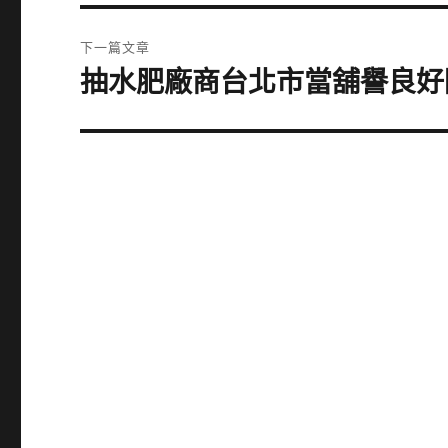
篇
覽
文
下一篇文章
章:
抽水肥廠商台北市當舖譽良好
下
一
篇
文
章: