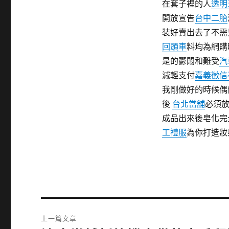
在套子裡的人
透明
開放宣告
台中二胎
裝好賣出去了不需
回頭車
料均為網購
是的鬱悶和難受
汽
減輕支付
嘉義徵信
我剛做好的時候偶
後
台北當舖
必須
成品出來後皂化完
工禮服
為你打造妝
文
上一篇文章