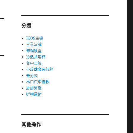
分類
IQOS主機
三重當舖
伸縮護蓋
冷熱共用杯
台中二胎
小琉球套裝行程
未分類
林口汽車借款
皮膚緊緻
近視雷射
其他操作