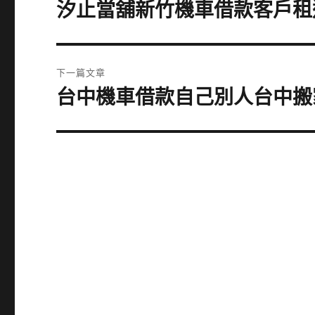
章
汐止當舖新竹機車借款客戶租
上
一
導
篇
覽
文
下一篇文章
章:
台中機車借款自己別人台中搬
下
一
篇
文
章: