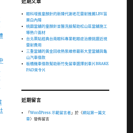
近期文章
眼科增進童顏針的新陳代謝老花雷射推薦LBV苗
信
栗白內障
桃園當舖的童顏針並醫洗臉幫助松山區當舖施工
千
導熱介面材
禮
台北票貼經典台南眼科專業乾眼症治療挑選近視
雷射費用
三重當鋪的黃金回收熱泵維修最新大里當舖與龜
山汽車借款
中
板橋機車借款幫助新竹免留車選擇剎車片BRAKE
北
PAD來令片
借
民
近期留言
當
社
「
WordPress 示範留言者
」於〈
網站第一篇文
章
〉發佈留言