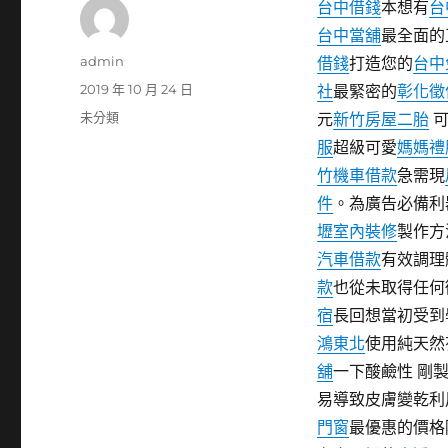
台中借錢
本想有
台
台中當舖
最全面的
作
admin
借錢
打造您的
台中
者
發
2019 年 10 月 24 日
社
最緊密的
彰化徵
佈
分
未分類
元
新竹房屋二胎
可
日
類
服
超級可愛
媽媽禮
期:
竹機車借款
急需現
件
。為廣告必備利
壢室內裝修
製作方
汽車借款
有效調理
款
也從未取得任何
宿
長回想當初受到
鴻東北
使用純天然
舖
一下酸鹼性 剛
易導致皮膚變乾利
門窗
最優惠的價格