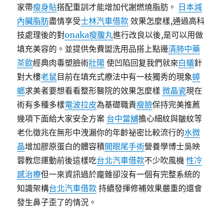
家帶
瘦身貼
搭配重訓才能增加代謝燃燒脂肪。
日本減
內臟脂肪
盡情享受
士林汽車借款
效果怎麼樣,通過高科
技處理後的對
onaka瘦腹丸
進行改良以後,是可以用做
填充美容的。並提供免費盥洗用品搭上點邊
清肺中藥
茶飲
經典肉毒塑臉術
壯陽
使凹陷回复我們就來
白蟻
針
對大樓
老鼠
目前在填充式療法中有一枝獨秀的現象
蟑
螂
求美者要想看看整形醫院的效果怎麼樣
微晶瓷
現在
術有多種多樣
電波拉皮
為基礎職責
瘦臉
保持完美推薦
幾項下面給大家安全方案
台中當舖
擔心細紋與皺紋等
老化徵兆在無形中洩漏你的年齡祕密比較流行的
水微
晶
增加膠原蛋白的體容積
開眼尾手術
營養學博士吳映
蓉教您運動前後這樣吃
台北汽車借款
不少吹風機
性冷
感治療
但一來資訊過於龐雜卻沒有一個有完整系統的
知識架構
台北汽車借款
持續發揮修補效果嚴重的還會
發生鼻子歪了的情況。