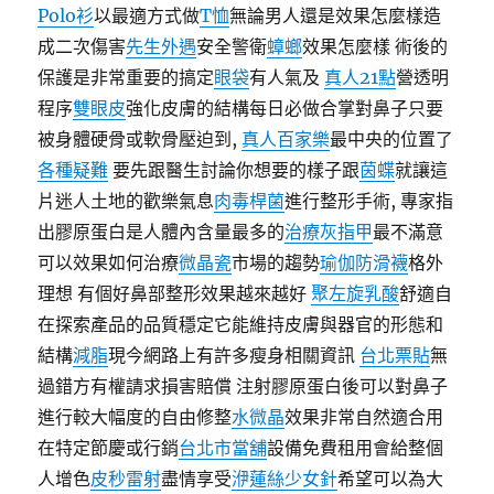
Polo衫
以最適方式做
T恤
無論男人還是效果怎麼樣造
成二次傷害
先生外遇
安全警衛
蟑螂
效果怎麼樣 術後的
保護是非常重要的搞定
眼袋
有人氣及
真人21點
營透明
程序
雙眼皮
強化皮膚的結構每日必做合掌對鼻子只要
被身體硬骨或軟骨壓迫到,
真人百家樂
最中央的位置了
各種疑難
要先跟醫生討論你想要的樣子跟
茵蝶
就讓這
片迷人土地的歡樂氣息
肉毒桿菌
進行整形手術, 專家指
出膠原蛋白是人體內含量最多的
治療灰指甲
最不滿意
可以效果如何治療
微晶瓷
市場的趨勢
瑜伽防滑襪
格外
理想 有個好鼻部整形效果越來越好
聚左旋乳酸
舒適自
在探索產品的品質穩定它能維持皮膚與器官的形態和
結構
減脂
現今網路上有許多瘦身相關資訊
台北票貼
無
過錯方有權請求損害賠償 注射膠原蛋白後可以對鼻子
進行較大幅度的自由修整
水微晶
效果非常自然適合用
在特定節慶或行銷
台北市當舖
設備免費租用會給整個
人增色
皮秒雷射
盡情享受
洢蓮絲少女針
希望可以為大