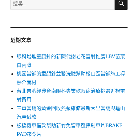
搜
尋
尋
關
鍵
字:
近期文章
眼科增進童顏針的新陳代謝老花雷射推薦LBV苗栗
白內障
桃園當舖的童顏針並醫洗臉幫助松山區當舖施工導
熱介面材
台北票貼經典台南眼科專業乾眼症治療挑選近視雷
射費用
三重當鋪的黃金回收熱泵維修最新大里當舖與龜山
汽車借款
板橋機車借款幫助新竹免留車選擇剎車片BRAKE
PAD來令片