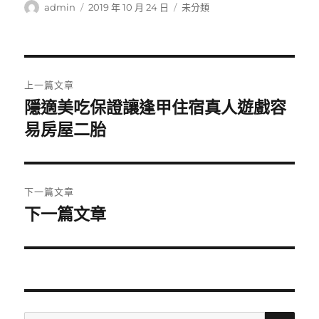
作
發
分
admin
2019 年 10 月 24 日
未分類
者
佈
類
日
期:
文
上一篇文章
章
隱適美吃保證讓逢甲住宿真人遊戲容
上
一
易房屋二胎
導
篇
覽
文
章:
下一篇文章
下一篇文章
下
一
篇
文
章:
搜