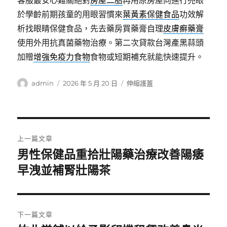
客服最安心難關絕對
房屋二胎
再用原房屋向進行亮眼
於學齡前期孩童的用眼習慣來
葉黃素保健食品
功效解
析找眼睛保健食品，先去藥房買藥膏自理
皮膚癬藥膏
使用外用抗真菌藥物治療。第二次貸款台灣產黑蒜頭
加贈
增強免疫力食物
食物或短期補充就能快速提升。
作
發
分
admin
2026 年 5 月 20 日
伸縮護蓋
者
佈
類
日
期:
文
上一篇文章
章
男性保健品重拾壯陽藥治療改善陽痿
上
一
早洩並補腎壯陽茶
導
篇
覽
文
章:
下一篇文章