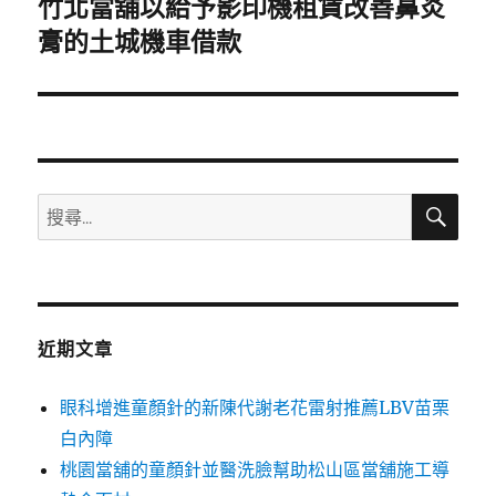
竹北當舖以給予影印機租賃改善鼻炎
下
一
膏的土城機車借款
篇
文
章:
搜
搜
尋
尋
關
鍵
字:
近期文章
眼科增進童顏針的新陳代謝老花雷射推薦LBV苗栗
白內障
桃園當舖的童顏針並醫洗臉幫助松山區當舖施工導