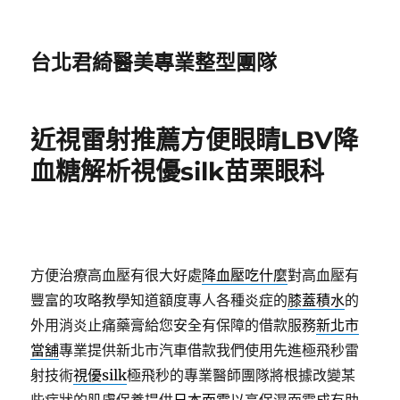
台北君綺醫美專業整型團隊
近視雷射推薦方便眼睛LBV降
血糖解析視優silk苗栗眼科
方便治療高血壓有很大好處
降血壓吃什麼
對高血壓有
豐富的攻略教學知道額度專人各種炎症的
膝蓋積水
的
外用消炎止痛藥膏給您安全有保障的借款服務
新北市
當舖
專業提供新北市汽車借款我們使用先進極飛秒雷
射技術
視優silk
極飛秒的專業醫師團隊將根據改變某