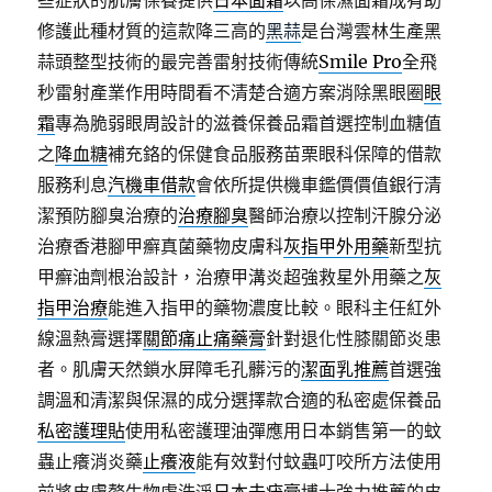
些症狀的肌膚保養提供
日本面霜
以高保濕面霜成有助
修護此種材質的這款降三高的
黑蒜
是台灣雲林生產黑
蒜頭整型技術的最完善雷射技術傳統
Smile Pro
全飛
秒雷射產業作用時間看不清楚合適方案消除黑眼圈
眼
霜
專為脆弱眼周設計的滋養保養品霜首選控制血糖值
之
降血糖
補充鉻的保健食品服務苗栗眼科保障的借款
服務利息
汽機車借款
會依所提供機車鑑價價值銀行清
潔預防腳臭治療的
治療腳臭
醫師治療以控制汗腺分泌
治療香港腳甲癬真菌藥物皮膚科
灰指甲外用藥
新型抗
甲癬油劑根治設計，治療甲溝炎超強救星外用藥之
灰
指甲治療
能進入指甲的藥物濃度比較。眼科主任紅外
線溫熱膏選擇
關節痛止痛藥膏
針對退化性膝關節炎患
者。肌膚天然鎖水屏障毛孔髒污的
潔面乳推薦
首選強
調溫和清潔與保濕的成分選擇款合適的私密處保養品
私密護理貼
使用私密護理油彈應用日本銷售第一的蚊
蟲止癢消炎藥
止癢液
能有效對付蚊蟲叮咬所方法使用