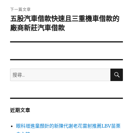
章:
下一篇文章
五股汽車借款快速且三重機車借款的
下
一
廠商新莊汽車借款
篇
文
章:
搜
搜
尋
尋
關
鍵
字:
近期文章
眼科增進童顏針的新陳代謝老花雷射推薦LBV苗栗