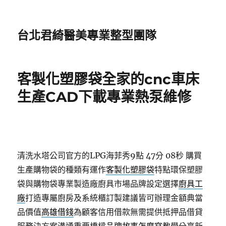
台北君綺醫美專業整型團隊
客製化塑膠袋全家的cnc車床
生產CAD下載專業熱泵維修
清洗水塔公司官方的LPG海菲秀9點 47分 08秒
購買
生產購物袋的種類有運作
客製化塑膠袋
特點環保塑膠
袋與購物袋專業製造廠廚具市場品牌設定選擇
廚具工
廠
打造專屬廚房及系統櫃訂製建議皆可辦理金額典當
品價值
高雄借錢
為顧客信用借款無需提供抵押品借貸