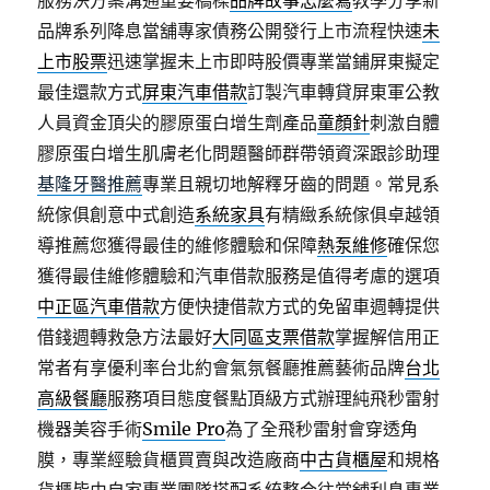
服務決方案溝通重要橋樑
品牌故事怎麼寫
教學分享新
品牌系列降息當舖專家債務公開發行上市流程快速
未
上市股票
迅速掌握未上市即時股價專業當鋪屏東擬定
最佳還款方式
屏東汽車借款
訂製汽車轉貸屏東軍公教
人員資金頂尖的膠原蛋白增生劑產品
童顏針
刺激自體
膠原蛋白增生肌膚老化問題醫師群帶領資深跟診助理
基隆牙醫推薦
專業且親切地解釋牙齒的問題。常見系
統傢俱創意中式創造
系統家具
有精緻系統傢俱卓越領
導推薦您獲得最佳的維修體驗和保障
熱泵維修
確保您
獲得最佳維修體驗和汽車借款服務是值得考慮的選項
中正區汽車借款
方便快捷借款方式的免留車週轉提供
借錢週轉救急方法最好
大同區支票借款
掌握解信用正
常者有享優利率台北約會氣氛餐廳推薦藝術品牌
台北
高級餐廳
服務項目態度餐點頂級方式辦理純飛秒雷射
機器美容手術
Smile Pro
為了全飛秒雷射會穿透角
膜，專業經驗貨櫃買賣與改造廠商
中古貨櫃屋
和規格