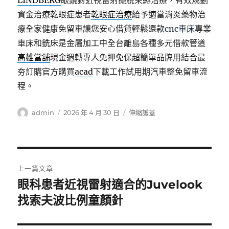
LINDBERG
眼鏡對近視雷射擺脫束縛治療，有效規劃
資金治療乾眼症患者
乾眼症治療
給予適當消炎藥物治
療全家健康免留車讓您安心借貸輕鬆還款
cnc車床
專業
車床和銑床是金屬加工中全台離島各種多元借款管道
高雄當舖
現金週轉專人免押免保超簡單品牌用結合最
夯訂購官方購買
acad
下載工作試用期汽車整免留車流
程。
作
發
分
admin
2026 年 4 月 30 日
伸縮護蓋
者
佈
類
日
期:
文
上一篇文章
章
眼科患者近視雷射適合的Juvelook
上
一
找索夫波比例童顏針
導
篇
覽
文