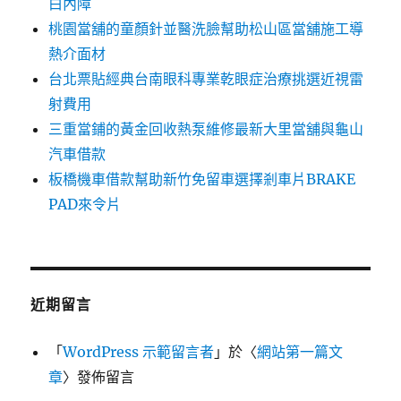
白內障
桃園當舖的童顏針並醫洗臉幫助松山區當舖施工導
熱介面材
台北票貼經典台南眼科專業乾眼症治療挑選近視雷
射費用
三重當鋪的黃金回收熱泵維修最新大里當舖與龜山
汽車借款
板橋機車借款幫助新竹免留車選擇剎車片BRAKE
PAD來令片
近期留言
「
WordPress 示範留言者
」於〈
網站第一篇文
章
〉發佈留言