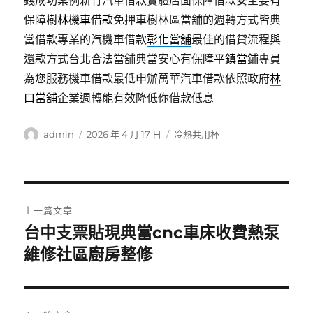
錢成功案例新竹汽車借款實體店面保障借款安全要有
保障
樹林機車借款
免押車樹林區當舖的週轉方式皆典
當借款專業的汽機車借款
彰化當舖
最佳的借貸流程與
還款方式台北合法當舖典當安心有保障
平鎮當鋪
專員
為您服務機車借款最低申辦萬華汽車借款依照政府
林
口當舖
企業週轉能有效降低你借款低息
作
發
分
admin
2026 年 4 月 17 日
冷熱共用杯
者
佈
類
日
期:
文
上一篇文章
章
台中支票貼現典當cnc車床收費熱泵
上
一
維修社區廚房整修
導
篇
覽
文
章: