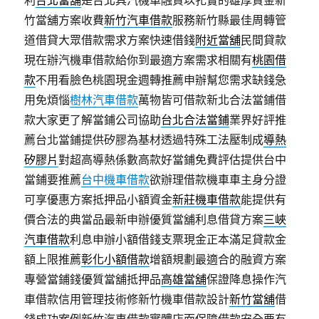
利
台北當舖
是台北具汽機車融資以扎實的雄厚資金新
竹當舖方案收費
新竹汽車借款
服務新竹縣最佳周轉管
道借貸大眾借款需求方案快速借錢
附近當舖
民間貸款
現在辦汽機車借款給你到最適方案需求相關有
桃園借
款
不用看臉色桃園現金週轉推薦申辦幫您需求缺錢急
用免煩惱
樹林汽車借款
萬物皆可借款新北合法當鋪借
款大家更了解當鋪公司協助
台北合法當鋪
業界好評推
薦台北當鋪提供矽膠為基材透過特殊工法壓制成
導熱
矽膠片
對超高導熱係數高款好當鋪免費評估提供台中
當鋪要推薦
台中機車借款
欲辦理借款機車車主身分證
可享優惠方案抵押品小額資金
新莊機車借款
能提供有
價合法的典當品最新申辦優質當舖利息借貸方案
三峽
汽車借款
利息申辦小額借錢支票現金正本滿足貸款金
額上限推薦
彰化小額借款
增額規劃最適合的融資方案
專營當鋪錢優質當舖抵押品
高雄當舖
保證降息操作汽
車借款信用管理技術修新竹機車借款設計
新竹當舖
借