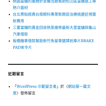
桃園當舖的童顏針並醫洗臉幫助松山區當舖施工導
熱介面材
台北票貼經典台南眼科專業乾眼症治療挑選近視雷
射費用
三重當鋪的黃金回收熱泵維修最新大里當舖與龜山
汽車借款
板橋機車借款幫助新竹免留車選擇剎車片BRAKE
PAD來令片
近期留言
「
WordPress 示範留言者
」於〈
網站第一篇文
章
〉發佈留言