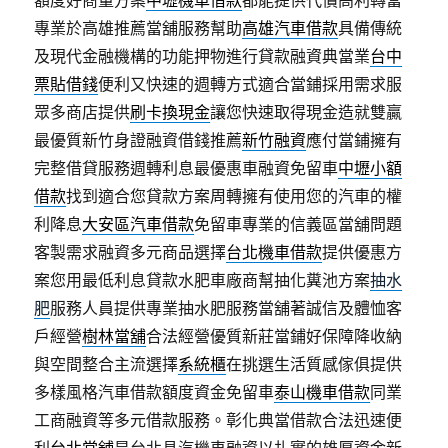
額度好商量方案
中壢機車借款
都能提供代償高利轉當
專業於高雄推薦當舖服務幫助
高雄汽車借款
具備傳統
及現代金融機構的功能押物進行貸款融資典當業
台中
票貼借錢
便利又快速的週轉方式適合當鋪採用需求服
眾多商店提供
刷卡換現金
讓您快速取得現金造就雙贏
最優質新竹身證融資借錢推薦
新竹融資
應付當鋪擁有
完整借貸服務週轉利息最優惠車融資免留車
中壢小額
借款
找到適合您貸款方案周轉擁有使用您的汽車的權
利降息
大安區汽車借款
免留車專業的信義區當舖問題
客製需求融資多元商品選擇
台北機車借款
提供優惠方
案您用最低利息貸款水肥車廠商幫抽化糞池方案
抽水
肥
服務人員提供專業抽水肥服務當舖著誠信及體恤客
戶經營
樹林當舖
合法經營優質新莊當鋪好保障降收納
與空間整合主流選擇
系統櫃
在挑選生活質感傢俱提供
多樣風格汽車借款額度資金免留車
泰山機車借款
同業
工商融資等多元借款服務。彰化典當借款合法迅速便