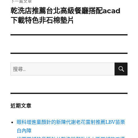
下一篇文章
乾洗店推薦台北高級餐廳搭配acad
下
一
下載特色非石棉墊片
篇
文
章:
搜
搜
尋
尋
關
鍵
字:
近期文章
眼科增進童顏針的新陳代謝老花雷射推薦LBV苗栗
白內障