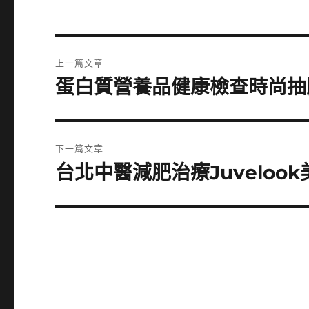
文
上一篇文章
章
蛋白質營養品健康檢查時尚抽
上
一
導
篇
覽
文
下一篇文章
章:
台北中醫減肥治療Juvelo
下
一
篇
文
章: