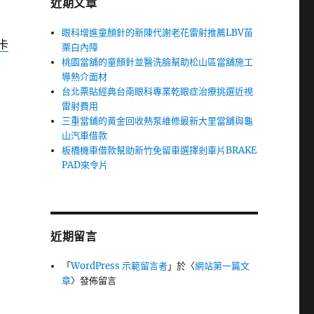
近期文章
眼科增進童顏針的新陳代謝老花雷射推薦LBV苗
卡
栗白內障
桃園當舖的童顏針並醫洗臉幫助松山區當舖施工
導熱介面材
台北票貼經典台南眼科專業乾眼症治療挑選近視
雷射費用
三重當鋪的黃金回收熱泵維修最新大里當舖與龜
山汽車借款
板橋機車借款幫助新竹免留車選擇剎車片BRAKE
PAD來令片
近期留言
「
WordPress 示範留言者
」於〈
網站第一篇文
章
〉發佈留言