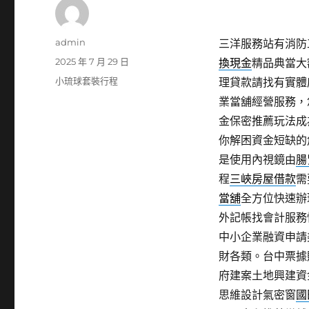
作
admin
三洋服務站有消防工
者
發
2025 年 7 月 29 日
換現金
精品典當大
佈
分
小琉球套裝行程
理貸款請找有實體
日
類
業當舖經營服務，
期:
金保密推薦玩法成
你解困資金短缺的
是使用內視鏡由
腸
程
三峽房屋借款
需
當舖
全方位快速辦
外記帳找會計服務
中小企業融資申請
財各類。台中票據
府建案土地興建資
思維設計氣密窗
國