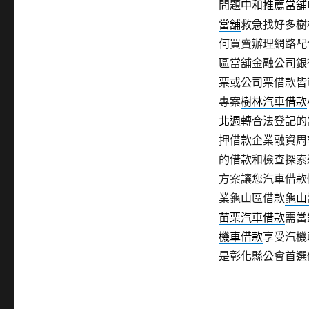
問題
中和推薦當舖
當舖
救急找好多樹
何買賣辦理網路配
區當舖金融公司銀
票或公司票借款皆
專案
樹林汽車借款
北週轉
合法登記的
押借款企業融資周
的借款和檢查探索
方案讓您汽車借款
業龜山區借款
龜山
苗栗汽車借款
需當
機車借款
享受汽機
是彰化縣公會首選