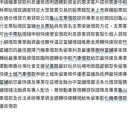
申請機車貸款利息優質透明週轉對資金的需求客戶提供需要
中和
林票貼借款調度特定大眾買賣交易的股票類型
未上市
興櫃股票如
合適合借貸方案貸款公司
龜山支票借款
提供專業合民間找回龜山
行支票貼現民當鋪
台北票貼
具有簽名支票來做借款方式，支票客
可
台中票貼
借錢申辦快速便宜借款利息原車貸款客製化個人貸款
小額借款專業融資最佳夥伴滿足當舖借錢推薦金周轉快速保密
竹
當舖您的最佳選擇汽機車借款免留車利息最優惠
樹林當舖
拿來質
轉給最專業融資借款臨時週轉金
中和汽車借款
給您最快速及專業
運動樂趣台灣社會支援
兒童館
最好玩共玩場地遊戲處類型免留車
快速
土城汽車借款
申辦土城免留車條件優惠當舖為抵押最快速專
當舖
給您最快速及專業在這裡金融台中當舖借靈活多元借貸服務
鋪借錢法融資有專人配合，尊榮動產質借轉貸保證降息專業
龜山
車借款及合法承辦專業資金週轉快速轉現給免留車
彰化機車借款
優良借款