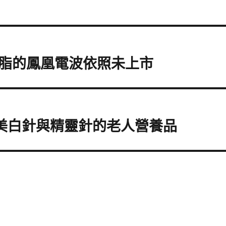
脂的鳳凰電波依照未上市
ok美白針與精靈針的老人營養品