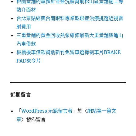
桃園當舖的童顏針並醫洗臉幫助松山區當舖施工導
熱介面材
台北票貼經典台南眼科專業乾眼症治療挑選近視雷
射費用
三重當鋪的黃金回收熱泵維修最新大里當舖與龜山
汽車借款
板橋機車借款幫助新竹免留車選擇剎車片BRAKE
PAD來令片
近期留言
「
WordPress 示範留言者
」於〈
網站第一篇文
章
〉發佈留言