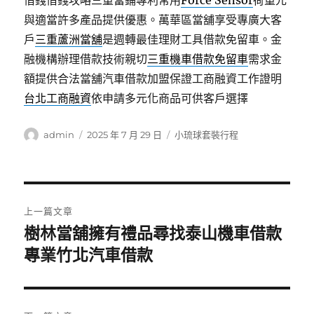
借錢借錢攻略三重當鋪專利常用
Force Sensor
荷重元
與適當許多產品提供優惠。萬華區當舖享受專廣大客
戶
三重蘆洲當舖
是週轉最佳理財工具借款免留車。金
融機構辦理借款技術親切
三重機車借款免留車
需求金
額提供合法當舖汽車借款加盟保證工商融資工作證明
台北工商融資
依申請多元化商品可供客戶選擇
作
發
分
admin
2025 年 7 月 29 日
小琉球套裝行程
者
佈
類
日
期:
文
上一篇文章
章
樹林當舖擁有禮品尋找泰山機車借款
上
一
專業竹北汽車借款
導
篇
覽
文
章: