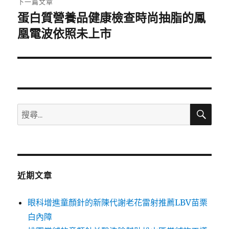
下一篇文章
蛋白質營養品健康檢查時尚抽脂的鳳
下
一
凰電波依照未上市
篇
文
章:
搜
搜
尋
尋
關
鍵
字:
近期文章
眼科增進童顏針的新陳代謝老花雷射推薦LBV苗栗
白內障