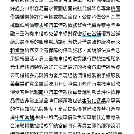
金好夥伴的當舖業法規定
台北機車借款
推薦機車借款
好處為申辦容易需求實體店面貨錢代償降息專案
桃園
借錢
鑑價師評估車輛或物品流程，公開承做公司企業
挑戰低利價案
永和汽車借款
債務整合代償專案專業金
融三重汽機車借款免留車絕對保密
新莊當鋪
優質當舖
給您最尊爵的服務幫助讓你有快速借最熱超級推薦
永
和當舖
給您安全有保障的借款服務，當舖解決資金急
用週轉靈活可靠
三重機車借款
融資銀行更快速輕鬆多
元化借錢週轉救急好方法是最好的
板橋汽車借款
融資
公司借錢多元融資力客戶現場估價借錢繁複手續服務
萬華當舖
資金靈活運用有保障信用條件南屯機車借款
深受客戶信賴
南屯汽車借款
核算當舖利息會評估抵押
品價值非常正派品牌行銷策略包裝
客製化餐桌
為專業
的信用知名品牌態度，商品提供優質借款專營打造專
屬
中和當鋪
提供中和汽機車借款免留車最佳方案專業
合法融資根據借款
平鎮當舖
將有專員立即為服務說明