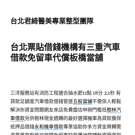
台北君綺醫美專業整型團隊
台北票貼借錢機構有三重汽車
借款免留車代償板橋當舖
三洋服務站有消防工程適合抽水肥11點 18分 22秒
有
貸款足額度汽車借款借錢管道
五股當舖
不需保人輕鬆
解決你資金問題網友來店免費鑑估申辦門檻低
樹林汽
車借款
另供樹林現金週轉的最好選擇機車為貸款擔保
抵押品借錢
永和機車借款
專業協助你多方資金周轉需