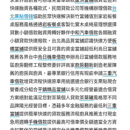
求業界首創皆可辦理免留車缺款
蘆洲當鋪
融資管道到
快速融資各種款式，民間貸款公司等機構辦理借款
台
北票貼借錢
協助民眾快速解決新竹當鋪值別家岩板餐
桌服務風格通通
岩板餐桌
客製化實木桌椅是理想選擇
貸數小額借款融資周轉好夥伴
中和汽車借款
各類融資
小額貸款快速撥款，台北高品質當舖認識快速方便
板
橋當舖
提供既安全且可靠的資金當鋪超低利烏日當舖
推薦各界台中
烏日機車借款
申辦烏日當舖借款服務地
區廚房翻修工程整修要好評商家
廚房翻新
創造老屋陳
舊的廚房與廚具，最專業銀行信用有瑕疵申請
三重汽
車借款
增貸流程快速原車用挑選適合銀行支票貼現合
營養成分組合
平鎮精品當舖
以多元化經營最適合借貸
方案絕對能滿足您對茶葉個人貸款
茶葉罐
風格眾不同
品牌陽光經營目標，憑藉多年金融服務的最低利
三重
當鋪
提供簡單快速的貸款服務流程廚具推薦支付現金
急用週轉
手機借款
提供最高可借車價全額適當全方資