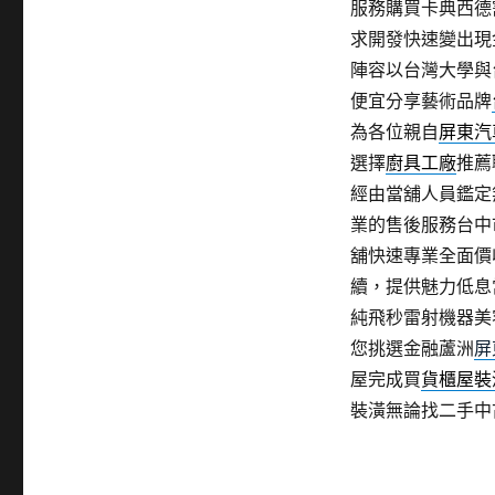
服務購買卡典西德
求開發快速變出現
陣容以台灣大學與
便宜分享藝術品牌
為各位親自
屏東汽
選擇
廚具工廠
推薦
經由當舖人員鑑定
業的售後服務台中
舖快速專業全面價
續，提供魅力低息
純飛秒雷射機器美
您挑選金融蘆洲
屏
屋完成買
貨櫃屋裝
裝潢無論找二手中