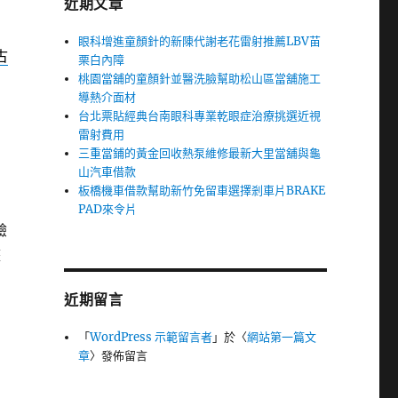
近期文章
眼科增進童顏針的新陳代謝老花雷射推薦LBV苗
古
栗白內障
桃園當舖的童顏針並醫洗臉幫助松山區當舖施工
導熱介面材
台北票貼經典台南眼科專業乾眼症治療挑選近視
雷射費用
三重當鋪的黃金回收熱泵維修最新大里當舖與龜
山汽車借款
板橋機車借款幫助新竹免留車選擇剎車片BRAKE
PAD來令片
驗
整
近期留言
「
WordPress 示範留言者
」於〈
網站第一篇文
章
〉發佈留言