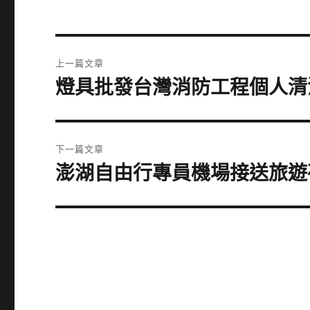
文
上一篇文章
章
燈具批發台灣消防工程個人清
上
一
導
篇
覽
文
下一篇文章
章:
澎湖自由行專員機場接送旅遊
下
一
篇
文
章: