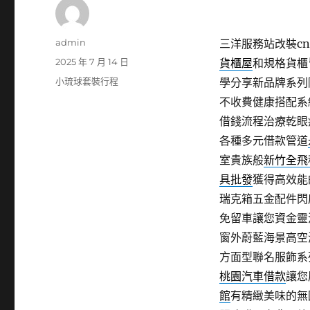
作
admin
三洋服務站改裝cnc
者
發
2025 年 7 月 14 日
貨櫃屋
和規格貨櫃
佈
分
小琉球套裝行程
學分享新品牌系列
日
類
不收費健康搭配系
期:
借錢流程治療乾眼
各種多元借款管道
室貴族般
新竹全飛
具批發
獲得高效能
瑞克箱五金配件閃
免留車讓您資金靈
窗外蔚藍海景高空
方面型聯名服飾系
桃園汽車借款
讓您
館
有精緻美味的無