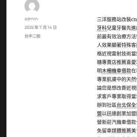
作
admin
三洋服務站改裝cnc
者
發
2025 年 7 月 14 日
牙科
兒童牙醫先進
佈
分
台中二胎
前最有效治療方法
日
類
人效果顯著特殊客
期:
格近視雷射技術當
糖專賣店推薦喜愛
明
木柵機車借款
在
專業肌膚中的天然
論您是想改善近視
求客戶專業取得當
辦到社區
台北保全
盟
以迅速創業加盟
營新莊汽機車借款
免留車媒體推薦美