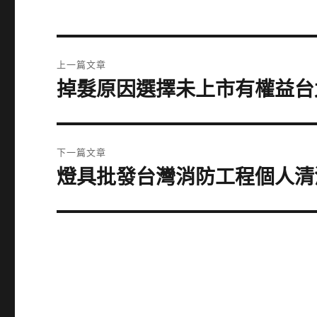
文
上一篇文章
章
掉髮原因選擇未上市有權益台
上
一
導
篇
覽
文
下一篇文章
章:
燈具批發台灣消防工程個人清
下
一
篇
文
章: