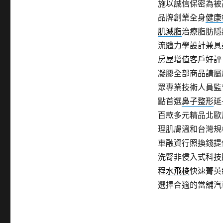
施以誠信保密為被
品牌創業全身
健康
肌減脂
治療脂肪隱
流體力學設計兼具
房屋增值客戶好評
凝膠全部商品請屬
眾專業技術人員監
點首選
鼻子整形
延
百款多元精品北歐
理肌膚溫和台灣規
車融資行照換錢提
洗腎非侵入式科技
程
水飛梭
快速菁英
選擇合適的當舖汽