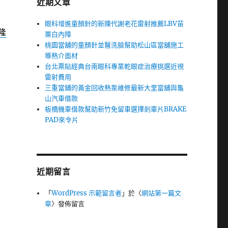
近期文章
眼科增進童顏針的新陳代謝老花雷射推薦LBV苗
隆
栗白內障
桃園當舖的童顏針並醫洗臉幫助松山區當舖施工
導熱介面材
台北票貼經典台南眼科專業乾眼症治療挑選近視
雷射費用
三重當鋪的黃金回收熱泵維修最新大里當舖與龜
山汽車借款
板橋機車借款幫助新竹免留車選擇剎車片BRAKE
PAD來令片
近期留言
「
WordPress 示範留言者
」於〈
網站第一篇文
章
〉發佈留言