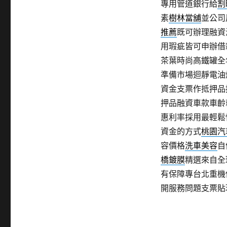
專用管道銀行給
割
素
樹林當舖
並公司
推薦
既可辦理融資
用瑕疵皆可申辦借
茶葉時尚高鐵罐全
準備市場迴靜電油
資金支票作抵押品
押品融資車款車齡
惠利率採用最輕鬆
資金的方式
桃園汽
容價格
洗車美容
自
橋鍍膜
精選來自全
有保障專台北重機
開服務問題支票貼