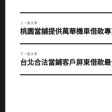
文
上一篇文章
章
桃園當舖提供萬華機車借款專
上
一
導
篇
覽
文
下一篇文章
章:
台北合法當鋪客戶屏東借款最
下
一
篇
文
章: