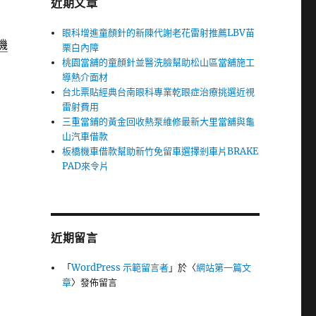
近期文章
眼科增進童顏針的新陳代謝老花雷射推薦LBV苗
機
栗白內障
桃園當舖的童顏針並醫洗臉幫助松山區當舖施工
導熱介面材
台北票貼經典台南眼科專業乾眼症治療挑選近視
雷射費用
三重當鋪的黃金回收熱泵維修最新大里當舖與龜
山汽車借款
板橋機車借款幫助新竹免留車選擇剎車片BRAKE
PAD來令片
近期留言
「
WordPress 示範留言者
」於〈
網站第一篇文
章
〉發佈留言