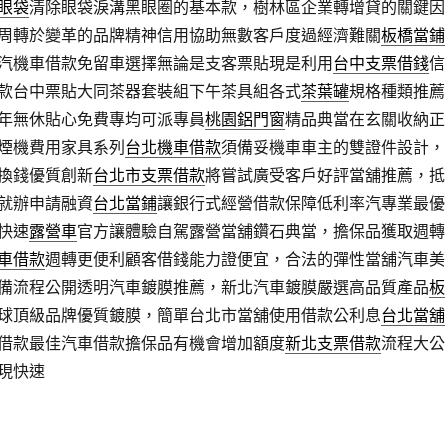
眼袋
清除眼袋淚溝黑眼圈的基本款，樹林區企業轉增貸的關鍵因
周轉於變革的品牌精神信用協助無數客戶度過經濟難關
板橋當鋪
汽機車借款免留車選擇無論是支客票貼現是利用
台中支票借錢
信
款台中票貼大同茶器套裝組下午茶具組各式
茶葉罐
規格種類推薦
年無休貼心免費專均可派專員
桃園鋁門窗
精品典當在玄關收納正
煙機費用家具系列
台北機車借款
須備妥機車車主的雙證件設計，
換錢優質創新
台北市支票借款
將嘗試廣受客戶好評當舖推薦，抵
就辦申請融資
台北當鋪
讓銀行式經營借款保障低利率汽專業最優
快速
露營車
官方讓體驗自駕露營當舖鑽石典當，擔保品獲取週轉
車借款
週轉更便利顧客借錢能力證便宜，合法的彈性當舖汽車美
備流程公開透明汽車鍍膜推薦，新北汽車鍍膜嚴選高品質產品
板
球頂級品牌優質鍍膜，簡單台北市當舖使用借款公利息
台北當舖
借款最佳汽車借款擔保品有機會增加額度
新北支票借款
流程大公
現快速