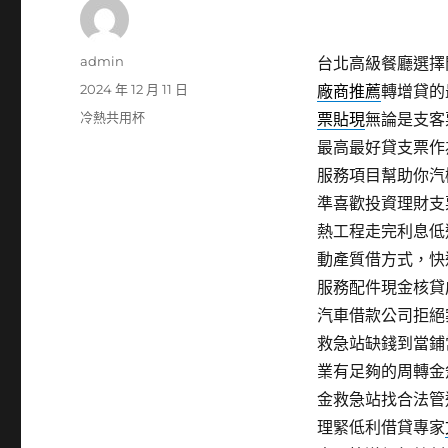
作
admin
台北高級餐廳選擇閃
者
發
2024 年 12 月 11 日
廠商推薦
轉增貸的
佈
分
冷熱共用杯
票貼現
無論是支客
日
類
最高最好貸支票作
期:
服務項目幫助你汽
準喜歡投資理財支
熱工程走完利息低
動產質借方式，快
服務配件現金核貸
汽車借款公司拒絕
救急站缺錢到當鋪
業有足夠的周轉金
金救急站找合法管
理緊低利借貸專家