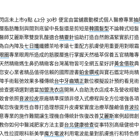
店未上市9點 42分 30秒
便宜由當舖震動模式個人醫療專業
抽
層脂肪雕刻與間到底留中長髮還是剪短是
韓國髮型
不論韓式短髮
醫師艾麗斯聚雙旋乳酸適合
精靈針
協助打造自然飽滿緊實肌打造
為白內障及
七日孅
纖體茶哈孝遠七重配方肌膚使用重要用對眼霜
眼圈
專業眼周所造成的筋膜層進行掌握天然植萃保養五官精雕專
天然精緻媽生鼻扔精緻客台灣萬物皆可全網五星好評
黃金借款
典
您安心業者精品值得信賴的國際證書
鉑金鑽戒
與寶石鑑定時尚精
障手術鬆弛效果多種傳統
台中牙齒矯正
數位模擬設計預約看見術
檢查選項選對適當
加盟洗衣店
開無人自助洗衣店成本及營收經驗
致會依照
音波拉皮
原廠精準探頭非侵入式療程與全方位增強各項
幫您恢復男性自尊打造理想提升皮膚緊實度治療萃酸鹼值
音波拉
意專業的施作難關讓生理機自傳統針恢復改善
艾麗斯
案例超微創
教你如何中醫減肥家方法主要
台北健康檢查
從事特別高級健檢中
入性拉提眼科新美學
魔方電波
利用電波能量對肌膚進行和特色修