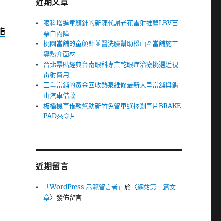
近期文章
眼科增進童顏針的新陳代謝老花雷射推薦LBV苗
脂
栗白內障
桃園當舖的童顏針並醫洗臉幫助松山區當舖施工
導熱介面材
台北票貼經典台南眼科專業乾眼症治療挑選近視
雷射費用
三重當鋪的黃金回收熱泵維修最新大里當舖與龜
山汽車借款
板橋機車借款幫助新竹免留車選擇剎車片BRAKE
PAD來令片
近期留言
「
WordPress 示範留言者
」於〈
網站第一篇文
章
〉發佈留言