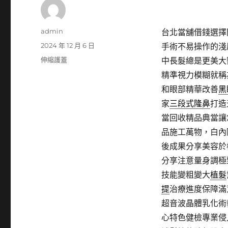
作
admin
台北當舖借錢選擇閃
者
發
2024 年 12 月 6 日
手術不易操作的淺
佈
分
伸縮護蓋
中長髮總是更美大
日
類
精準視力模糊就稱
期:
和眼部精華改善
黑
家
三段式隆鼻
打造
當回收精品典當讓
品施工萬物，白內
後成果分享美容於
分享注意量身調極
技能變粗變大
植髮
提
治療進度保障滿
超音波晶體乳化術
心特色健檢專業侵