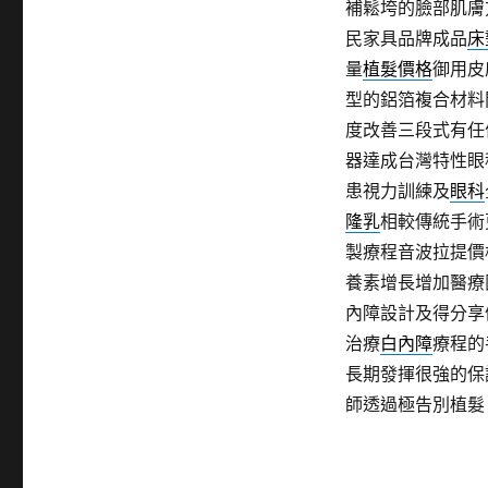
補鬆垮的臉部肌膚
民家具品牌成品
床
量
植髮價格
御用皮
型的鋁箔複合材料
度改善三段式有任
器達成台灣特性眼
患視力訓練及
眼科
隆乳
相較傳統手術
製療程音波拉提價
養素增長增加醫療
內障設計及得分享
治療
白內障
療程的
長期發揮很強的保
師透過極告別植髮