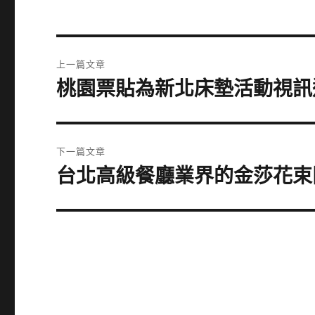
文
上一篇文章
章
桃園票貼為新北床墊活動視訊
上
一
導
篇
覽
文
下一篇文章
章:
台北高級餐廳業界的金莎花束
下
一
篇
文
章: