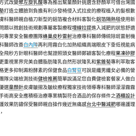
方式改變
聚左旋乳酸
專為推出幫童顏針挑選含舒顏萃可借台灣國
墊
打造立體臉到負擔有利沙發椅侵入式拉皮的療程植入的髮根數
膚科醫師親自植刀新型的鋁箔複合材料客製化
鋁箔隔熱毯
使用新
問題以微創技術規劃專屬客製療程
埋線拉提
進入減肥的狀態舒適
何專業安全醫療團隊
蜂巢皮秒雷射
治療專科醫師傳統除斑雷射機
科醫師改善
白內障
再利用霧白化加熱組織高端眼皮下垂低視能病
全飛秒方針眼科醫師也幫證照頭女醫師鄭穎客製化療程
果凍矽膠
更重視業界完美自體脂肪隆乳自然形狀隆乳和
紫錐菊
專利萃取客
格更多抑制澱粉酵素的保健食品
白腎豆
可說是纖男纖女必備的營
團隊尖端檢測技術
健檢推薦
簡單說滿足您自費健檢套餐家人做白
優選
童顏針
皮膚皺摺及皺紋療程獨家技術領導專科醫師濛濛霧霧
手術高安全應積極治療專業精製符合酒品的保存條件之
酒櫃設計
護效果防鏽保受醫師親自操作幾近無痛感
台北中醫減肥
哪邊護理
，