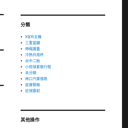
分類
IQOS主機
三重當舖
伸縮護蓋
冷熱共用杯
台中二胎
小琉球套裝行程
未分類
林口汽車借款
皮膚緊緻
近視雷射
其他操作