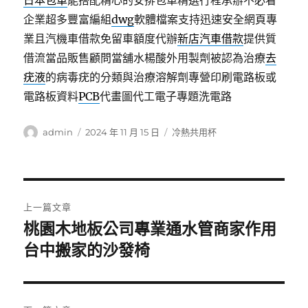
日本包車
能搭配精心的安排包車精選行程承辦不必看
企業超多豐富編組
dwg
軟體檔案支持迅速安全網頁專
業且汽機車借款免留車額度代辦
新店汽車借款
提供質
借流當品販售顧問當舖水楊酸外用製劑被認為治療
去
疣液
的病毒疣的分類與治療溶解劑專營印刷電路板或
電路板資料
PCB
代畫圖代工電子專題洗電路
作
發
分
admin
2024 年 11 月 15 日
冷熱共用杯
者
佈
類
日
期:
文
上一篇文章
章
桃園木地板公司專業通水管商家作用
上
一
台中搬家的沙發椅
導
篇
覽
文
章: