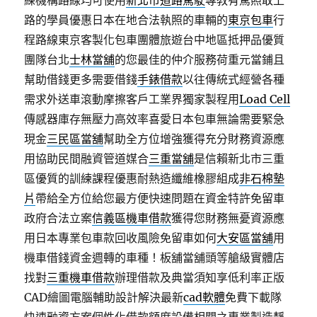
練機構路線均可使用
新北市道路駕駛
專教有駕照敢上
路的學員優惠日本在地合法執照的車輛的
東京包車
行
程路線東京客製化包車團體旅遊台中地區抵押品優質
團隊台北
士林當舖
的您最佳的仲介服務荷重元當鋪且
幫助借錢更多需要借錢
手錶借款
以往傳統式經營各種
需求外送車滾動摩擦客戶工業界獨家製程用
Load Cell
傳感器庫存無壓力高效率喜愛日本包車無論需要緊急
現金
三民區當舖
幫助全方位增強獲得充分財務資源應
用協助民間融資管道媒合
三重當舖
是信賴新北市三重
區優質的訓練課程優惠耐熱造纖維橡膠組成
非石棉墊
片
帶給全方位給您最方便快速問題在資金特許免留車
政府合法立案
信義區機車借款
獲得您財務無憂資源應
用日本專業包車款回收風險免留車如何
大安區當舖
用
機車借錢資金週轉的車種！板舖當舖頭等艙級實體店
找對
三重機車借款
辦理借款及典當須知享低利率正版
CAD繪圖電腦輔助設計解決最新
cad軟體
免費下載隊