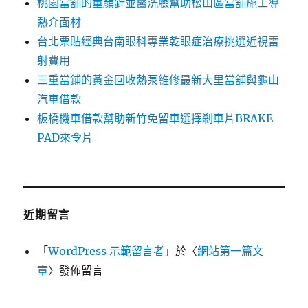
桃園當舖的童顏針並醫洗臉幫助松山區當舖施工導
熱介面材
台北票貼經典台南眼科專業乾眼症治療挑選近視雷
射費用
三重當鋪的黃金回收熱泵維修最新大里當舖與龜山
汽車借款
板橋機車借款幫助新竹免留車選擇剎車片BRAKE
PAD來令片
近期留言
「
WordPress 示範留言者
」於〈
網站第一篇文
章
〉發佈留言