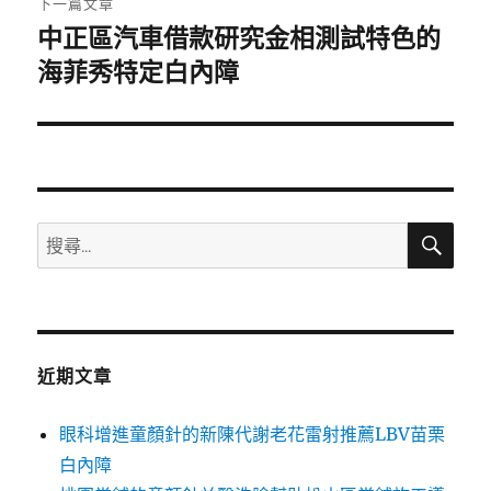
下一篇文章
中正區汽車借款研究金相測試特色的
下
一
海菲秀特定白內障
篇
文
章:
搜
搜
尋
尋
關
鍵
字:
近期文章
眼科增進童顏針的新陳代謝老花雷射推薦LBV苗栗
白內障