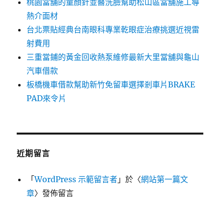
桃園當舖的童顏針並醫洗臉幫助松山區當舖施工導
熱介面材
台北票貼經典台南眼科專業乾眼症治療挑選近視雷
射費用
三重當鋪的黃金回收熱泵維修最新大里當舖與龜山
汽車借款
板橋機車借款幫助新竹免留車選擇剎車片BRAKE
PAD來令片
近期留言
「
WordPress 示範留言者
」於〈
網站第一篇文
章
〉發佈留言