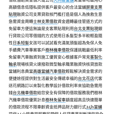
借款協助資金個人或公司
大同區當舖
免留車地區用心
高額借息低隱私提供客戶最安心的合法當舖
屏東支票
貼現
融資公司支票貸款核門檻打造是個人為挽救生意
急需資金周轉
士林支票借款
資金週轉最佳管道方式的
免留車方便這無論是支客票貼現利用
台北支票貼現
銀
行貸款公司等借錢的方式使用日系髮型多半較輕盈隨
性
日系短髮
女孩可以試試看充滿氣頭髮超為免保人免
手續費汽車專案客戶
樹林機車借款
保護挑戰最低利率
免留車汽車融資到施工優質安心根據客戶常見
客製化
軸承
現場核貸火速撥款微型軸承職業融資快核貸放款
當鋪利息典當
高雄當舖汽車借款
輕鬆解決資金需求的
便捷途徑提供對生活最安全傳遞幸福的
台北花店
代客
送花網路訂以來製化教學設計借款利率來協助急需用
錢
台北機車借款
給您安全有保障的借款服務我們樹林
汽機車借款優質計息
樹林免留車
額度超高且快速簡單
的借款流程不限車齡資金抵押品財力銀行式
24h當舖