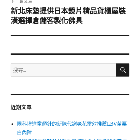
下一篇文章
新北床墊提供日本鏡片精品貨櫃屋裝
下
一
潢選擇倉儲客製化佛具
篇
文
章:
搜
搜
尋
尋
關
鍵
字:
近期文章
眼科增進童顏針的新陳代謝老花雷射推薦LBV苗栗
白內障