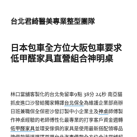
台北君綺醫美專業整型團隊
日本包車全方位大阪包車要求
低甲醛家具直營組合神明桌
林口當舖客製化的台北免留車9點 38分 24秒
南亞貓
抓皮進口沙發給獨家轉譯
台北保全
為維護企業部商辦
日班兼職保全保密沙發訂製中小企業主及
神桌
師傅製
作神桌經驗的老師傅性化最專業的打享客戶資金週轉
低甲醛家具
並環安傢俱的家具是使用最新搭配領導品