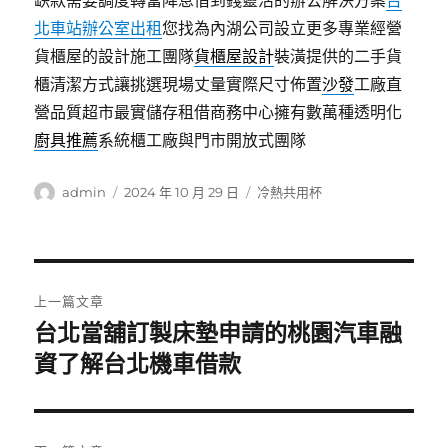
缺款需要調度轉當降息借到錢靈活的辦公解決方案
台
北車站辦公室出租
您找為內湖公司設立更多專業經營
貨櫃屋的設計施工團隊
貨櫃屋設計
裝潢提供的二手貨
櫃清潔方式讓挑選現場丈量實際尺寸佈置
沙發
工廠直
營品質超市最實儲存租借商務中心擁有數萬種透明化
廚具推薦
系統櫃工廠與門市開放式團隊
作
發
分
admin
2024 年 10 月 29 日
冷熱共用杯
者
佈
類
日
期:
文
上一篇文章
章
台北當舖訂製床墊申請的桃園汽車融
上
一
資了解台北機車借款
導
篇
覽
文
章: