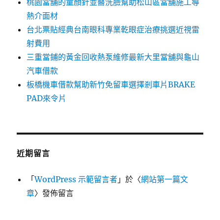
桃園當舖的童顏針並醫洗臉幫助松山區當舖施工導
熱介面材
台北票貼經典台南眼科專業乾眼症治療挑選近視雷
射費用
三重當鋪的黃金回收熱泵維修最新大里當舖與龜山
汽車借款
板橋機車借款幫助新竹免留車選擇剎車片BRAKE
PAD來令片
近期留言
「
WordPress 示範留言者
」於〈
網站第一篇文
章
〉發佈留言