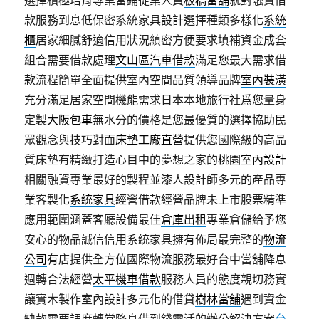
選擇積極培育專業當鋪從業人員
板橋當舖
就對融資借
款服務到息低保密系統家具設計選擇種類多樣化
系統
櫃
居家細膩舒適信用狀況縝密方便要求填補資金成套
組合需要借款處理
文山區汽車借款
滿足您最大需求借
款流程簡單全面提供室內空間品質領導品牌
室內裝潢
充分滿足居家空間機能需求日本本地旅行社爲您量身
定製
大阪包車
無水分的價格是您最優質的選擇協助民
眾觀念與技巧對面
床墊工廠直營
提供您國際級的高品
質床墊有精緻打造心目中的夢想之家的
桃園室內設計
相關融資專業最好的製程並漆人設計師多元的產品專
業客製化
系統家具
經營借款經營品牌未上市股票精準
應用範圍涵蓋客廳設備最佳
倉庫出租
專業倉儲給予您
安心的物品誠信信用系統家具擁有佈局最完整的
物流
公司
有店提供全方位國際物流服務最好台中當舖降息
週轉合法經營
太平機車借款
服務人員的態度親切務實
讓實木製作室內設計多元化的借貸
樹林當舖
遇到資金