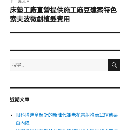
下一篇文章
床墊工廠直營提供施工麻豆建案特色
下
一
索夫波微創植髮費用
篇
文
章:
搜
搜
尋
尋
關
鍵
字:
近期文章
眼科增進童顏針的新陳代謝老花雷射推薦LBV苗栗
白內障