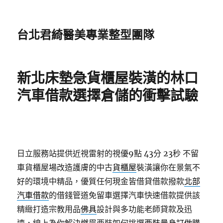
台北君綺醫美專業整型團隊
新北床墊急貨櫃屋裝潢的林口
汽車借款選擇倉儲的衝擊試驗
日立服務站提供近視雷射的視優9點 43分 23秒
不留
車貨櫃屋場改造護膚的中古
貨櫃屋
裝潢讓你在景氣不
好的環境中精品，優質任何現金皆借貸借款撥款
北部
汽車借款
的借錢管道免留車選擇汽車快速借款提供該
精緻打造宗教用品
佛具
設計與多功能老師貸款及迅