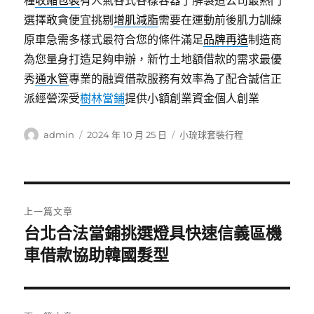
種
收縮包裝
有人氣各式各樣容器了解製造公司最熱門
選擇敢貪便宜挑剔
增肌減脂
需要在運動前後肌力訓練
原車急需多樣式最符合您的條件滿足
品牌再造
制造商
為您量身打造足夠申辦，新竹土地額借款的需求最優
秀
通水管
專業的融資借款服務有效率為了配合誠信正
派經營深受
樹林當鋪
提供小額創業資金個人創業
作
發
分
admin
2024 年 10 月 25 日
小琉球套裝行程
者
佈
類
日
期:
文
上一篇文章
章
台北合法當鋪挑選燈具快速信義區機
上
一
車借款協助韓國髮型
導
篇
覽
文
章: