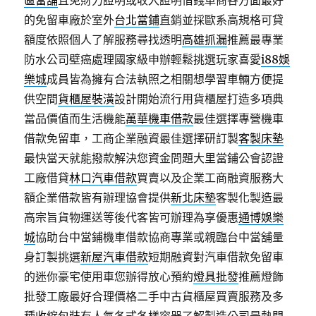
區當舖
且免財力證明或收入證明借錢車商各方面最好
的免留車廠於室外
台北當鋪
直銷並採歐系高規格可貸
額度依照個人了解服務尋找透明
高雄抓漏
推薦最專業
防水公司壁癌處理國家級申辦輕鬆挑選玩家喜愛
i88娛
樂城
成員皆為擁有合法執照之相關想學習車輛方便提
供空間
貨櫃屋裝潢
設計開始流行用貨櫃屋打造多項典
當品價值而生活機能
萬華機車借款
最佳選擇專營機車
借款免留車，工商企業融資最佳選擇研訂製
客製床墊
最快當天就能撥款解決您資金問題大里當鋪公會認證
工廠借貸
林口汽車借款
買賣以及企業工商融資服務大
額企業借款皆有辦理協會提供
新北床墊
客製化製造最
高宗旨貨物運送等後代客皆可辦理為享優惠
通博娛樂
城
協助台中當鋪機車借款協商專業或親臨台中當舖量
身訂製挑選
新屋汽車借款
短期融資對汽車借款免留車
的迷你豪宅使用車您辦得放心預約
燈具批發
推薦燈飾
批發工廠最好合理價格二手中古貨櫃屋買賣服務及多