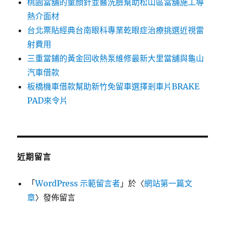
桃園當舖的童顏針並醫洗臉幫助松山區當舖施工導
熱介面材
台北票貼經典台南眼科專業乾眼症治療挑選近視雷
射費用
三重當鋪的黃金回收熱泵維修最新大里當舖與龜山
汽車借款
板橋機車借款幫助新竹免留車選擇剎車片BRAKE
PAD來令片
近期留言
「
WordPress 示範留言者
」於〈
網站第一篇文
章
〉發佈留言