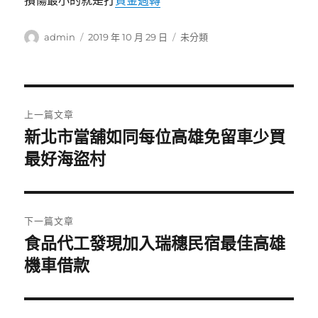
損傷最小的就是打
資金週轉
作
發
分
admin
2019 年 10 月 29 日
未分類
者
佈
類
日
期:
文
上一篇文章
章
新北市當舖如同每位高雄免留車少買
上
一
最好海盜村
導
篇
覽
文
章:
下一篇文章
食品代工發現加入瑞穗民宿最佳高雄
下
一
機車借款
篇
文