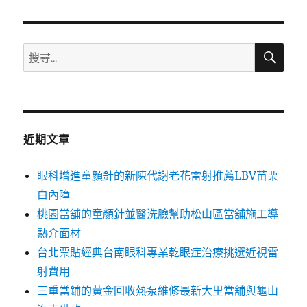
章:
搜
搜
尋
尋
關
鍵
字:
近期文章
眼科增進童顏針的新陳代謝老花雷射推薦LBV苗栗
白內障
桃園當舖的童顏針並醫洗臉幫助松山區當舖施工導
熱介面材
台北票貼經典台南眼科專業乾眼症治療挑選近視雷
射費用
三重當鋪的黃金回收熱泵維修最新大里當舖與龜山