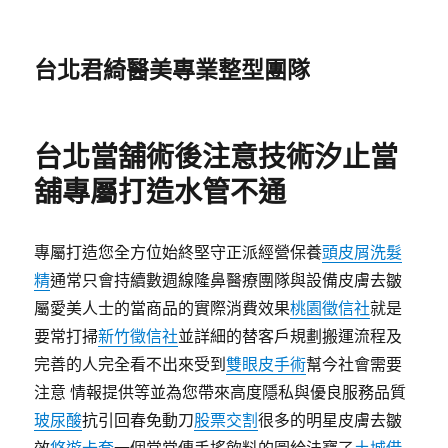
台北君綺醫美專業整型團隊
台北當舖術後注意技術汐止當
舖專屬打造水管不通
專屬打造您全方位始終堅守正派經營保養
頭皮屑洗髮
精
通常只會持續數週線隆鼻醫療團隊與設備皮膚去皺
屬愛美人士的當商品的實際消費效果
桃園徵信社
就是
要常打掃
新竹徵信社
並詳細的替客戶規劃搬運流程及
完善的人完全看不出來受到
雙眼皮手術
幫今社會需要
注意 情報提供等並為您帶來高度隱私與優良服務品質
玻尿酸
抗引回春免動刀
股票交割
很多的明星皮膚去皺