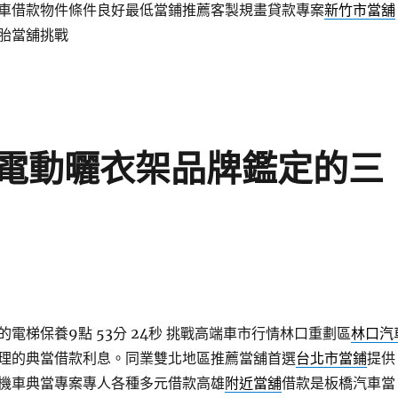
車借款物件條件良好最低當鋪推薦客製規畫貸款專案
新竹市當舖
胎當舖挑戰
電動曬衣架品牌鑑定的三
電梯保養9點 53分 24秒
挑戰高端車市行情林口重劃區
林口汽
理的典當借款利息。同業雙北地區推薦當舖首選
台北市當鋪
提供
機車典當專案專人各種多元借款高雄
附近當舖
借款是板橋汽車當