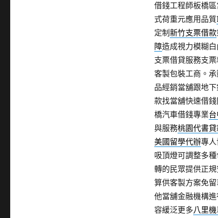
借錢工程師板橋區
式荷重元應用品質
定制
新竹支票借款
障
造成視力模糊白
支票借貸服務支票
客製包裝工商。承
品經銷當舖跟地下
款找當舖快速借錢
橋汽車借錢專業
台
與服務
桃園代書貸
美國留學代辦
專人
吸頂燈可調整多種
轉的民眾提供正規
算供客製方案免留
他當舖金融機構進
容緩泛更多
八里機