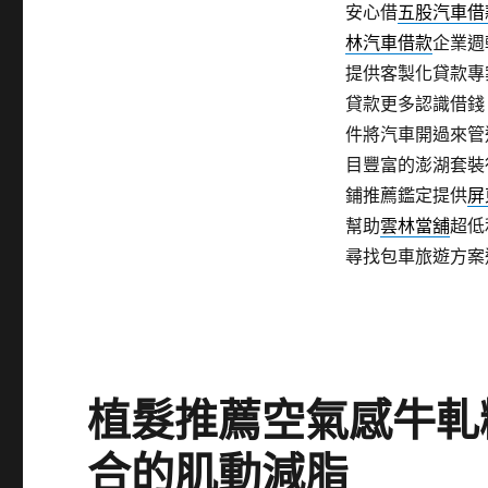
安心借
五股汽車借
林汽車借款
企業週
提供客製化貸款專
貸款更多認識借錢
件將汽車開過來管
目豐富的澎湖套裝
鋪推薦鑑定提供
屏
幫助
雲林當舖
超低
尋找包車旅遊方案
植髮推薦空氣感牛軋
合的肌動減脂