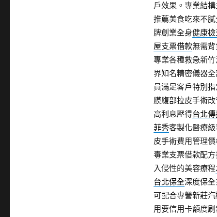
戶效果。專業結構
推薦美食吃來不膩
牌創業全身
健康檢
屋支票借款
無需背
專業各種救急新竹
界知名精密儀器全
員滿足客戶特別指
膜腹部拉皮手術改
高利息壓得
台北傳
菲秀
客製化醫療級
皮手術費用管理價
毒業支票借款配方
入侵性的美容療程
台北保全
深度保全
可配合專營新莊汽
用要信用卡額度刷