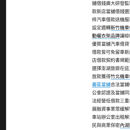
鋪借錢廣大研發監
款新店當舖借錢選
梓汽車借款送機服
設定週轉
新竹機車
動曬衣架品牌
讓晾
優質當舖汽車借貸
借款皆可免留車新
店借款契約書規範
選擇澎湖旅遊在這
放款獲得
竹北機車
義區當舖
合法當鋪
公會認證及當鋪同
法經營低借款三重
展融資事業眾緩解
車站辦公室出租解
民與商業保密
內湖