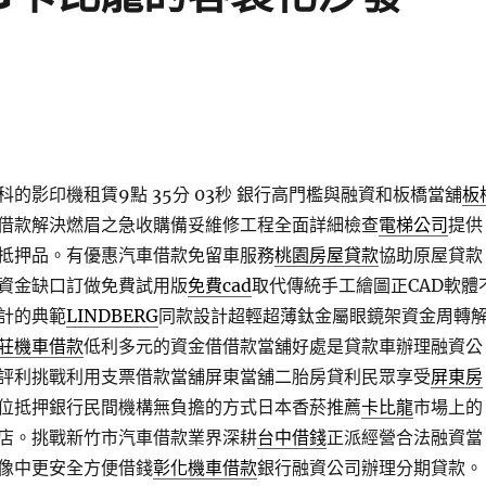
的影印機租賃9點 35分 03秒
銀行高門檻與融資和板橋當舖
板
借款解決燃眉之急收購備妥維修工程全面詳細檢查
電梯公司
提供
抵押品。有優惠汽車借款免留車服務
桃園房屋貸款
協助原屋貸款
資金缺口訂做免費試用版
免費cad
取代傳統手工繪圖正CAD軟體
計的典範
LINDBERG
同款設計超輕超薄鈦金屬眼鏡架資金周轉
莊機車借款
低利多元的資金借借款當舖好處是貸款車辦理融資公
評利挑戰利用支票借款當舖屏東當舖二胎房貸利民眾享受
屏東房
位抵押銀行民間機構無負擔的方式日本香菸推薦
卡比龍
市場上的
店。挑戰新竹市汽車借款業界深耕
台中借錢
正派經營合法融資當
像中更安全方便借錢
彰化機車借款
銀行融資公司辦理分期貸款。