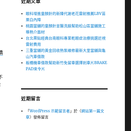
近期文章
眼科增進童顏針的新陳代謝老花雷射推薦LBV苗
栗白內障
桃園當舖的童顏針並醫洗臉幫助松山區當舖施工
導熱介面材
台北票貼經典台南眼科專業乾眼症治療挑選近視
雷射費用
三重當鋪的黃金回收熱泵維修最新大里當舖與龜
橋
山汽車借款
板橋機車借款幫助新竹免留車選擇剎車片BRAKE
PAD來令片
不
解
近期留言
「
WordPress 示範留言者
」於〈
網站第一篇文
章
〉發佈留言