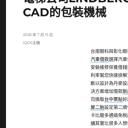
CAD的包裝機械
發
2026 年 7 月 15 日
佈
分
IQOS主機
日
類
台南眼科與彰化眼科
期:
汽車借款
選擇汽車
安裝維修保養借錢
利率幫您快速排解
斷以設計為丹麥設
決方案增加借款
新
司換取
台中票貼
好
屋二胎
設定第二順
卡比龍多通過免稅
舖其實比很多人想