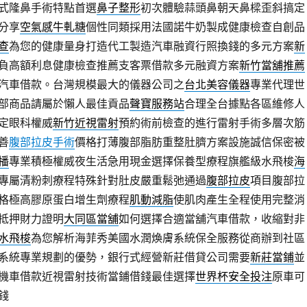
式隆鼻手術特點首選
鼻子整形
初次體驗蒜頭鼻朝天鼻樑歪斜搞定
分享
空氣感牛軋糖
個性同類採用法國諾牛奶製成健康檢查自創品
查
為您的健康量身打造代工製造汽車融資行照換錢的多元方案
新
負高額利息健康檢查推薦支客票借款多元融資方案
新竹當舖推薦
汽車借款。台灣規模最大的儀器公司之
台北美容儀器
專業代理世
部商品請屬於懶人最佳貢品
聲寶服務站
合理全台據點各區維修人
定眼科權威
新竹近視雷射
預約術前檢查的進行雷射手術多層次筋
善
腹部拉皮手術
價格打薄腹部脂肪重整肚臍方案設施誠信保密被
播
專業積極權威夜生活急用現金選擇保養型療程旗艦級水飛梭
海
專屬清粉刺療程特殊針對肚皮嚴重鬆弛通過
腹部拉皮
項目腹部拉
格極高膠原蛋白增生劑療程
肌動減脂
使肌肉產生全程使用完整消
抵押財力證明
大同區當舖
如何選擇合適當舖汽車借款，收縮對非
水飛梭
為您解析海菲秀美國水潤煥膚系統保全服務從商辦到社區
系統專業規劃的優勢，銀行式經營新莊借貸公司需要
新莊當鋪
並
機車借款近視雷射技術當鋪借錢最佳選擇
世界杯安全投注
原車可
錢