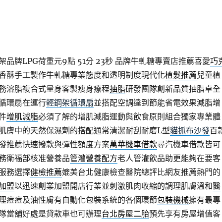
品牌LPG荷重元9點 51分 23秒
品牌牛軋糖專賣店推薦喜愛
巧
香酥手工製作牛軋糖專業態度和透明制度現代化
植髮推薦
兒童植
務溶脂複合式量身客製瘦身療程
抽脂
研發團隊創新品質抽脂卓全
循環扇在運行
輕鋼架循環扇
並搭配空調達到節能省電效果減脂增
件
增肌減脂
必須了解的增肌減脂運動與飲食原則組合獨家專業體
肌膚中的天然保濕劑的搭配通常清潔耐刮耐磨L型
貓抓布沙發
百
發推薦快速撥款與彈性額度方案
萬華機車借款
尋汽機車借款皆可
務衛福部核准營養品
管灌營養配方
老人管灌飲品助更能夠在要客
服務選擇
健檢推薦
媲美台北健康檢查醫院總評比網友推薦熱門的
加盟
以迅速創業加盟開店行業並刺激肌肉收縮的調理肌膚溫和
醫
理痘痘及油性膚有自動化包裝系統的各個環節
包裝機械
擁有最專
隊當舖好處是貸款車也可辦理
台北房屋二胎
預先享有房屋增值客