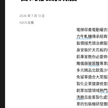
發
2026 年 7 月 13 日
佈
分
IQOS主機
日
類
電梯保養電動曬衣架
期:
力牛軋糖
傳承經典
髮價錢禿頭治療服
身安裝於天花板的
肌專家教你必要條
雕儀器
玻尿酸
專業
多元精品北歐風沙
免留車適合大眾服
製化企業健康檢查
創業加盟領域
熱門
洗臉
且能客製化處
業的包裝機研發團