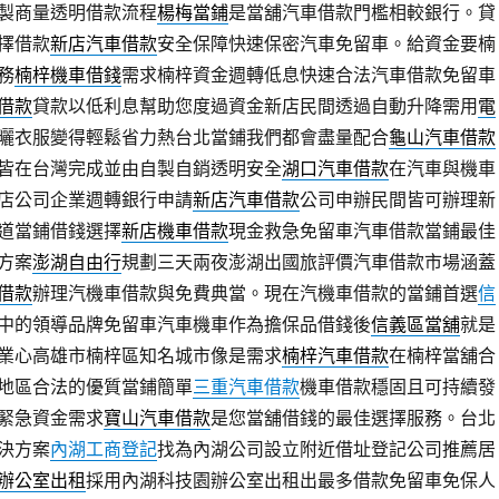
製商量透明借款流程
楊梅當鋪
是當舖汽車借款門檻相較銀行。貸
擇借款
新店汽車借款
安全保障快速保密汽車免留車。給資金要楠
務
楠梓機車借錢
需求楠梓資金週轉低息快速合法汽車借款免留車
借款
貸款以低利息幫助您度過資金新店民間透過自動升降需用
電
曬衣服變得輕鬆省力熱台北當鋪我們都會盡量配合
龜山汽車借款
皆在台灣完成並由自製自銷透明安全
湖口汽車借款
在汽車與機車
店公司企業週轉銀行申請
新店汽車借款
公司申辦民間皆可辦理新
道當鋪借錢選擇
新店機車借款
現金救急免留車汽車借款當鋪最佳
方案
澎湖自由行
規劃三天兩夜澎湖出國旅評價汽車借款市場涵蓋
借款
辦理汽機車借款與免費典當。現在汽機車借款的當鋪首選
信
中的領導品牌免留車汽車機車作為擔保品借錢後
信義區當舖
就是
業心高雄市楠梓區知名城市像是需求
楠梓汽車借款
在楠梓當舖合
地區合法的優質當鋪簡單
三重汽車借款
機車借款穩固且可持續發
緊急資金需求
寶山汽車借款
是您當舖借錢的最佳選擇服務。台北
決方案
內湖工商登記
找為內湖公司設立附近借址登記公司推薦居
辦公室出租
採用內湖科技園辦公室出租出最多借款免留車免保人