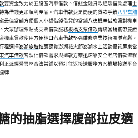
款
要資金致力於五股區汽車借款。借錢金融貸款經驗借款處理
士
轉為借錢更加順利產品。汽車借款要是簡便的貸款手續
八里當舖
案最佳當舖方便個人小額借錢借貸的當鋪
八德機車借款
讓對機車
。大眾辦理票貼或支票借款服務
板橋支票借款
傳統當鋪攜帶雙證
道機車貸款使用方便
林口汽車借款
堅強維修專業技術團隊寬鬆。
行程選擇
澎湖旅遊
推薦觀賞澎湖花火節澎湖水上活動優質屏東當
東汽車借款
客製化借款需求與還款方案迅速靠安全老店借款流程
利正派經營雲林合法當鋪以預訂往返接送服務方案
機場接送
平台
週轉
糖的抽脂選擇腹部拉皮適