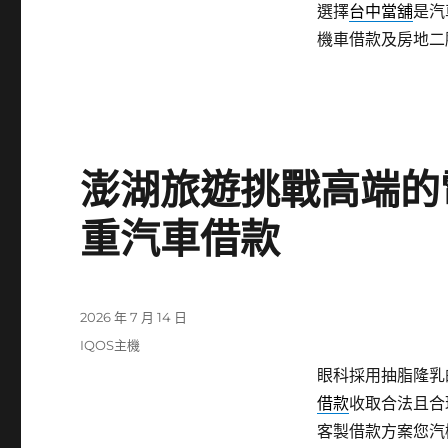
選擇
台中當舖
是汽
機車借款及房地二
澎湖旅遊挑戰高端的
重汽車借款
發
2026 年 7 月 14 日
佈
分
IQOS主機
日
類
眼科採用抽脂隆乳的
期:
借款
收取合法且合
客製借款方案您汽