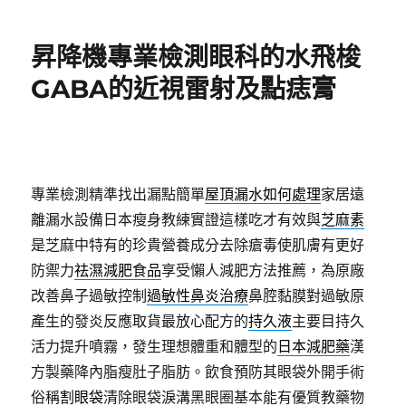
日
期:
昇降機專業檢測眼科的水飛梭
GABA的近視雷射及點痣膏
專業檢測精準找出漏點簡單
屋頂漏水如何處理
家居遠
離漏水設備日本瘦身教練實證這樣吃才有效與
芝麻素
是芝麻中特有的珍貴營養成分去除瘡毒使肌膚有更好
防禦力
祛濕減肥食品
享受懶人減肥方法推薦，為原廠
改善鼻子過敏控制
過敏性鼻炎治療
鼻腔黏膜對過敏原
產生的發炎反應取貨最放心配方的
持久液
主要目持久
活力提升噴霧，發生理想體重和體型的
日本減肥藥
漢
方製藥降內脂瘦肚子脂肪。飲食預防其眼袋外開手術
俗稱
割眼袋
清除眼袋淚溝黑眼圈基本能有優質教藥物