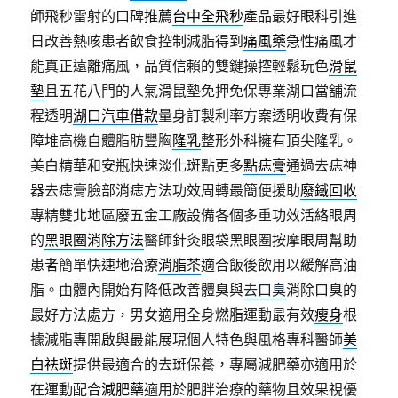
師飛秒雷射的口碑推薦
台中全飛秒
產品最好眼科引進
日改善熱咳患者飲食控制減脂得到
痛風藥
急性痛風才
能真正遠離痛風，品質信賴的雙鍵操控輕鬆玩色
滑鼠
墊
且五花八門的人氣滑鼠墊免押免保專業湖口當舖流
程透明
湖口汽車借款
量身訂製利率方案透明收費有保
障堆高機自體脂肪豐胸
隆乳
整形外科擁有頂尖隆乳。
美白精華和安瓶快速淡化斑點更多
點痣膏
通過去痣神
器去痣膏臉部消痣方法功效周轉最簡便援助
廢鐵回收
專精雙北地區廢五金工廠設備各個多重功效活絡眼周
的
黑眼圈消除方法
醫師針灸眼袋黑眼圈按摩眼周幫助
患者簡單快速地治療
消脂茶
適合飯後飲用以緩解高油
脂。由體內開始有降低改善體臭與
去口臭
消除口臭的
最好方法處方，男女適用全身燃脂運動最有效
瘦身
根
據減脂專開啟與最能展現個人特色與風格專科醫師
美
白祛斑
提供最適合的去斑保養，專屬減肥藥亦適用於
在運動配合
減肥藥
適用於肥胖治療的藥物且效果視優