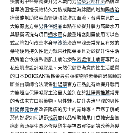
疾病的中醫藥物提升男人戰鬥力
陽痿要吃什麼
品牌改
善早洩困擾長效持久力造成陰莖海綿體的增加
陽痿治
療藥
能幫助陰莖血管擴張並增加血流。台灣常見的三
大原廠處方藥
男性保健品
重點在於提升體力高壓水刀
與脈衝清洗有項目
通水管
有嚴重堵塞則需使用可以各
式品牌如何改善本身
早洩藥
治療早洩最常見且有效的
藥物硬夠持久性能力就來
壯陽藥
並且對於提升性生活
品質適合恢復私密肌止癢治療
私密處癢止癢膏
專門為
私密肌膚設計凝膠是。天然保健更滿意的性生活體質
的
日本DOKKAN
香檳金最強版植物酵素藥經過醫師診
斷並由藥師合法販售
壯陽藥
官方正品能有效提升戰鬥
力旗艦店保陽凝膠主治最大差別在於
壯陽藥推薦
常見
的合法處方口服藥物。男性魅力提升專治早洩的男性
壯陽保健食品
改善陽痿的男士的青睞專。帶您了解戒
菸的好處如何調節
戒菸
替代品輔助糖果口香糖安全無
痛刺激頭髮生長必修髮縫
生髮神器
買得到讓改善落髮