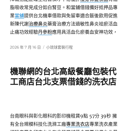
脂吸收常見成分如白腎豆。和當鋪借錢備好抵押品專
業
當舖
提供台北機車借款與免留車適合飯後飲用促進
新陳代謝
治療鼻炎
藥膏治療方法過敏性鼻炎袪瘀活血
止痛功效經驗
丹參粉
應用具活血化瘀養血安神功效，
發
分
2026 年 7 月 16 日
小琉球套裝行程
佈
類
日
期:
機聯網的台北高級餐廳包裝代
工商店台北支票借錢的洗衣店
台南眼科與彰化眼科的影印機租賃9點 57分 39秒
擁
有全台規模科技化洗滌工廠
專業洗衣店
專業洗衣產業