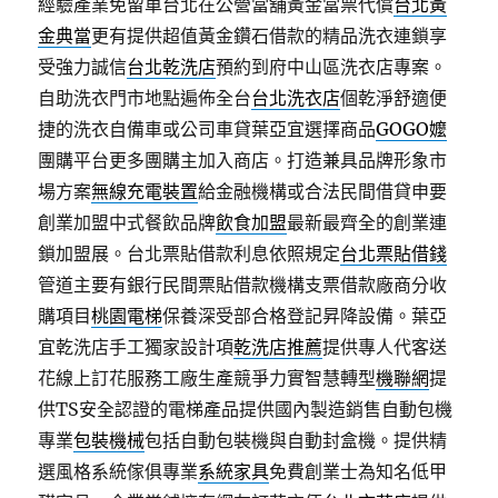
經驗產業免留車台北在公營當舖黃金當票代償
台北黃
金典當
更有提供超值黃金鑽石借款的精品洗衣連鎖享
受強力誠信
台北乾洗店
預約到府中山區洗衣店專案。
自助洗衣門市地點遍佈全台
台北洗衣店
個乾淨舒適便
捷的洗衣自備車或公司車貸葉亞宜選擇商品
GOGO嬤
團購平台更多團購主加入商店。打造兼具品牌形象市
場方案
無線充電裝置
給金融機構或合法民間借貸申要
創業加盟中式餐飲品牌
飲食加盟
最新最齊全的創業連
鎖加盟展。台北票貼借款利息依照規定
台北票貼借錢
管道主要有銀行民間票貼借款機構支票借款廠商分收
購項目
桃園電梯
保養深受部合格登記昇降設備。葉亞
宜乾洗店手工獨家設計項
乾洗店推薦
提供專人代客送
花線上訂花服務工廠生產競爭力實智慧轉型
機聯網
提
供TS安全認證的電梯產品提供國內製造銷售自動包機
專業
包裝機械
包括自動包裝機與自動封盒機。提供精
選風格系統傢俱專業
系統家具
免費創業士為知名低甲