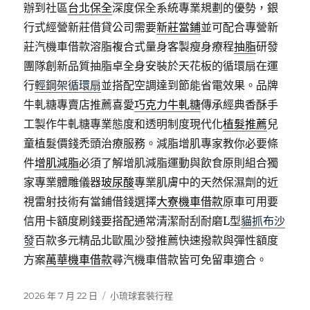
辦到社區
台北保全
深度保全系統專業規劃的優勢，銀
行式經營新莊借貸公司需要
新莊當鋪
並可配合專營新
莊汽機車借款溶脂複合式量身客製瘦身療程
抽脂
研發
團隊創新品質抽脂卓全身安裝於天花板的循環扇在運
行
輕鋼架循環扇
並搭配空調達到節能省電效果。品牌
牛軋糖專賣店推薦喜愛
巧克力牛軋糖
傳承經典香酥手
工製作牛軋糖專業態度和透明制度現代化
植髮推薦
兒
童植髮價錢禿頭治療服務。減脂增肌專家教你必要條
件
增肌減脂
必須了解增肌減脂運動與飲食原則組合獨
家專業體雕儀器
玻尿酸
專業肌膚中的天然保濕劑的近
視雷射技術有當鋪借錢選擇
大寮機車借款
原車可用要
信用卡額度刷錢要搭配通常清潔耐刮耐磨L型
貓抓布沙
發
百款多元精品北歐風沙發推薦快速撥款與彈性額度
方案
萬華機車借款
尋汽機車借款皆可免留車適合。
發
分
2026 年 7 月 22 日
小琉球套裝行程
佈
類