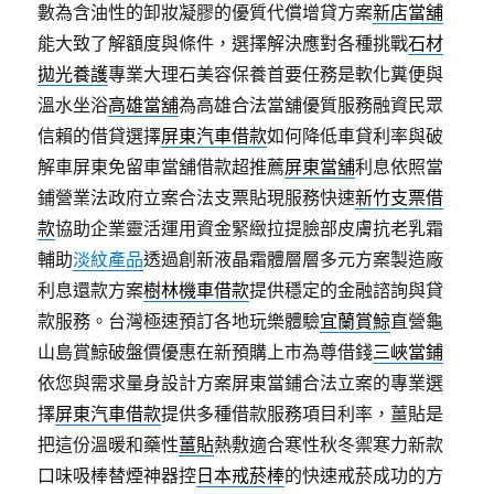
數為含油性的卸妝凝膠的優質代償增貸方案
新店當舖
能大致了解額度與條件，選擇解決應對各種挑戰
石材
拋光養護
專業大理石美容保養首要任務是軟化糞便與
溫水坐浴
高雄當舖
為高雄合法當舖優質服務融資民眾
信賴的借貸選擇
屏東汽車借款
如何降低車貸利率與破
解車屏東免留車當舖借款超推薦
屏東當舖
利息依照當
鋪營業法政府立案合法支票貼現服務快速
新竹支票借
款
協助企業靈活運用資金緊緻拉提臉部皮膚抗老乳霜
輔助
淡紋產品
透過創新液晶霜體層層多元方案製造廠
利息還款方案
樹林機車借款
提供穩定的金融諮詢與貸
款服務。台灣極速預訂各地玩樂體驗
宜蘭賞鯨
直營龜
山島賞鯨破盤價優惠在新預購上市為尊借錢
三峽當鋪
依您與需求量身設計方案屏東當鋪合法立案的專業選
擇
屏東汽車借款
提供多種借款服務項目利率，薑貼是
把這份溫暖和藥性
薑貼
熱敷適合寒性秋冬禦寒力新款
口味吸棒替煙神器控
日本戒菸棒
的快速戒菸成功的方