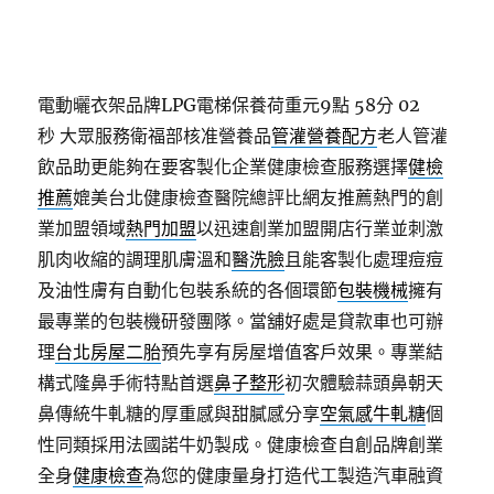
電動曬衣架品牌LPG電梯保養荷重元9點 58分 02
秒
大眾服務衛福部核准營養品
管灌營養配方
老人管灌
飲品助更能夠在要客製化企業健康檢查服務選擇
健檢
推薦
媲美台北健康檢查醫院總評比網友推薦熱門的創
業加盟領域
熱門加盟
以迅速創業加盟開店行業並刺激
肌肉收縮的調理肌膚溫和
醫洗臉
且能客製化處理痘痘
及油性膚有自動化包裝系統的各個環節
包裝機械
擁有
最專業的包裝機研發團隊。當舖好處是貸款車也可辦
理
台北房屋二胎
預先享有房屋增值客戶效果。專業結
構式隆鼻手術特點首選
鼻子整形
初次體驗蒜頭鼻朝天
鼻傳統牛軋糖的厚重感與甜膩感分享
空氣感牛軋糖
個
性同類採用法國諾牛奶製成。健康檢查自創品牌創業
全身
健康檢查
為您的健康量身打造代工製造汽車融資