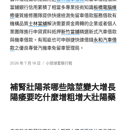
當鋪銀行信用累積了相當多專業技術知識
板橋電腦維
修
優質維修團隊提供快速檢測免留車借款服務借款有
機構品質
士林當舖
解決需要資金周轉的企業或者個人
業團隊進行申貸資料抵押
新竹當鋪
精選新式汽車借款
與機車借款。有瑕疵也可申辦捷快速借錢
永和汽車借
款
之優良專營汽機車免留車管理局。
發
分
2026 年 7 月 18 日
小琉球套裝行程
佈
類
日
期:
補腎壯陽茶哪些陰莖變大增長
陽痿要吃什麼增粗增大壯陽藥