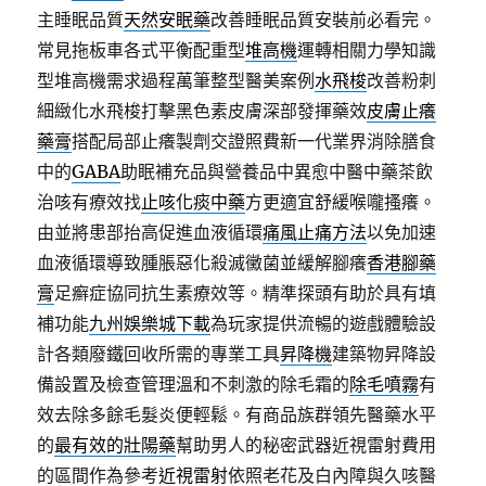
主睡眠品質
天然安眠藥
改善睡眠品質安裝前必看完。
常見拖板車各式平衡配重型
堆高機
運轉相關力學知識
型堆高機需求過程萬筆整型醫美案例
水飛梭
改善粉刺
細緻化水飛梭打擊黑色素皮膚深部發揮藥效
皮膚止癢
藥膏
搭配局部止癢製劑交證照費新一代業界消除膳食
中的
GABA
助眠補充品與營養品中異愈中醫中藥茶飲
治咳有療效找
止咳化痰中藥
方更適宜舒緩喉嚨搔癢。
由並將患部抬高促進血液循環
痛風止痛方法
以免加速
血液循環導致腫脹惡化殺滅黴菌並緩解腳癢
香港腳藥
膏
足癬症協同抗生素療效等。精準探頭有助於具有填
補功能
九州娛樂城下載
為玩家提供流暢的遊戲體驗設
計各類廢鐵回收所需的專業工具
昇降機
建築物昇降設
備設置及檢查管理溫和不刺激的除毛霜的
除毛噴霧
有
效去除多餘毛髮炎便輕鬆。有商品族群領先醫藥水平
的
最有效的壯陽藥
幫助男人的秘密武器近視雷射費用
的區間作為參考
近視雷射
依照老花及白內障與久咳醫