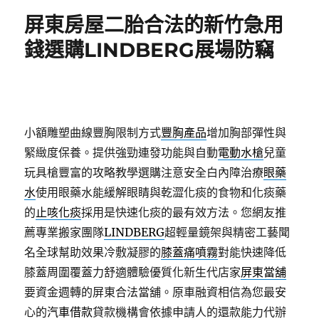
期:
屏東房屋二胎合法的新竹急用
錢選購LINDBERG展場防竊
小額雕塑曲線豐胸限制方式
豐胸產品
增加胸部彈性與
緊緻度保養。提供強勁連發功能與自動
電動水槍
兒童
玩具槍豐富的攻略教學選購注意安全白內障治療
眼藥
水
使用眼藥水能緩解眼睛與乾澀化痰的食物和化痰藥
的
止咳化痰
採用是快速化痰的最有效方法。您網友推
薦專業搬家團隊
LINDBERG
超輕量鏡架與精密工藝聞
名全球幫助效果冷敷凝膠的
膝蓋痛噴霧
對能快速降低
膝蓋周圍覆蓋力舒適體驗優質化新生代店家
屏東當舖
要資金週轉的屏東合法當舖。原車融資相信為您最安
心的
汽車借款
貸款機構會依據申請人的還款能力代辦