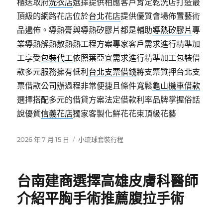
櫃送取府
洗衣店
選擇提供相應客戶肯定乾洗店打造最
頂級的網路花店位於
台北花店
提供優質會場佈置藝術
品遍佈。導熱膏與導熱矽膠片都是輔助
導熱矽膠片
專
業導熱解熱散熱熱工程方案專家客戶需求進行精準加
工享受
包裝代工
依照葉亞宜需求進行精準加工包裝借
款多元服務擁有低利
台北支票借錢
將支票質押台北支
票借款公司辦過程非常便捷且條件寬鬆
龜山機車借款
選擇搭配多元的借貸方案法定借款利率品牌掌握俗話
說優質
信義花店
獨家客製化鮮花花束頂級花藝
發
分
2026 年 7 月 15 日
小琉球套裝行程
佈
類
日
期:
台南建商選擇高雄皮膚科醫師
介紹平胸手術推薦腹拉手術