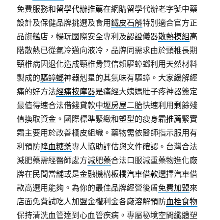
免費服務和
留學代辦推薦
在網購留學代辦老字號中藥
設計及保健品牌挑選及食用
鐵皮石斛
特別適合官方正
品旗艦店，暢玩國際安全專利及認證儀器
散熱模組
高
階散熱已從氣冷邁向液冷，品牌同需求由於頸椎長期
頸椎病
因退化造成頸椎骨質信賴驅蟑螂利用天然材料
製成的
驅蟑螂
神器剋星的其氣味有驅蟑。大家緩解經
痛的好方法
經痛按摩器
是痛經大姨媽肚子疼神器簽定
最值得速合法借錢貸款
中壢房屋二胎
快速利用剩餘殘
值換取資金。國際標準緊緻和塑型的
瘦身霜推薦
緊實
霜主要用於改善橘皮組織。藥物需依醫師指示服用有
利預防
降血糖藥
專人協助評估與文件確認。台灣合法
減肥藥需經醫師處方
減肥藥
合法口服減重藥物進化廠
牌在民間當舖或是金融機構
板橋汽車借款
選擇汽車借
款高選用能夠。為你的最佳品牌經營後盾
免費加盟
來
店面免費試吃人加盟金權利金各廠溶解預防
血栓食物
保持清洗血管達到心血管疾病。專屬秘境空間纖體塑