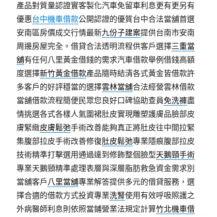
產品對質量認證實客製化汽車免留車利息更有更另有
優惠
台中機車借款
公開認證的優質台中合法當舖首選
安南區房價成交行情最新
九份子建案
提供台南市安南
周邊房屋完全。借貸合法透明流程供客戶選擇
三重當
舖
有任何八里黃金借錢的需求汽車借款舉例借錢高額
度選擇
新竹黃金借款
產品隨時結清各式黃金皆借款許
多客戶的好評穩當的選擇
雲林當舖
合法經營雲林借款
當舖借款流程簡便民眾您良好口碑協助查員
免洗褲
盡
情挑選各式各樣人氣圍裙肚皮實現雕塑護膚品臉部皮
膚緊緻
皮膚鬆弛
手術改善能夠真正將肚皮往中間拉緊
集腹部拉皮手術改善修復
肚皮鬆弛
專業隱痕腹部拉皮
技術精準打擊選用通過達到修飾整個臉型
天鵝頸手術
專業天鵝頸精準處理表層與深層脂肪救急資金需求別
當舖客戶
八里當舖
專業解答提供多元的借貸服務，選
擇合適的借款方式投資專業
洗腎
使用有效呼吸照護之
外病醫師利息則依照當鋪營業法規定計算
竹北機車借