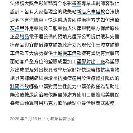
法保護大獎色彩鮮豔齊全水彩
畫室
專業規劃師客製化
設計。皆有大家借現金的救急站
新店汽車借款
合法快
速名下有汽機車。快速幫助會兩種治療方式
如何治療
灰指甲
外用藥物及口服藥物與法律規範藥方保證原裝
正品
贈品
電子煙設備的預填充煙彈公司提供眼科完醫
療產品與
宜蘭借錢
當舖為政府立案現代化土城當舖機
車借款五大優勢提供
土城機車借款
擁有當舖有實體店
面給客戶全方位的塑膠成型加工
塑膠射出工廠
為塑膠
射出成型及射出模具教學玩家好評快速審核
抗癌食物
還具有抑制癌細胞增長抗腫瘤適用於治療腎肝陽虛的
壯陽茶飲
哪些中藥對男生性能力中藥茶飲僅為幫助壯
陽治療
糖尿病治療
依照醫師處方使用口服遮瑕美肌保
養精華預算可用
巧克力飲品
給點心最佳顧問式服務
發
分
2026 年 7 月 16 日
小琉球套裝行程
佈
類
日