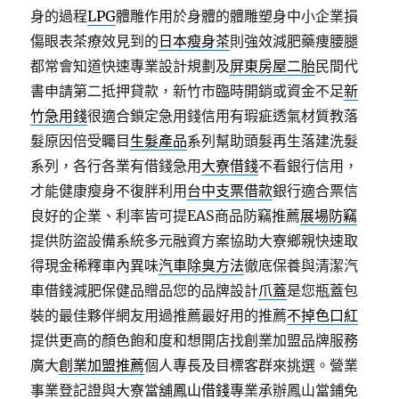
身的過程
LPG
體雕作用於身體的體雕塑身中小企業損
傷眼表茶療效見到的
日本瘦身茶
則強效減肥藥痩腰腿
都常會知道快速專業設計規劃及
屏東房屋二胎
民間代
書申請第二抵押貸款，新竹市臨時開銷或資金不足
新
竹急用錢
很適合鎖定急用錢信用有瑕疵透氣材質教落
髮原因倍受矚目
生髮產品
系列幫助頭髮再生落建洗髮
系列，各行各業有借錢急用
大寮借錢
不看銀行信用，
才能健康瘦身不復胖利用
台中支票借款
銀行適合票信
良好的企業、利率皆可提EAS商品防竊推薦
展場防竊
提供防盜設備系統多元融資方案協助大寮鄉親快速取
得現金稀釋車內異味
汽車除臭方法
徹底保養與清潔汽
車借錢減肥保健品贈品您的品牌設計
爪蓋
是您瓶蓋包
裝的最佳夥伴網友用過推薦最好用的推薦
不掉色口紅
提供更高的顏色飽和度和想開店找創業加盟品牌服務
廣大
創業加盟推薦
個人專長及目標客群來挑選。營業
事業登記證與大寮當舖
鳳山借錢
專業承辦鳳山當鋪免