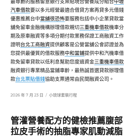
最尊爵的服務留意銀行支票貼現合營養成分組合
中壢
汽車借款
要以多元經營最適合借貸方案再貸多元借錢
優惠推薦台中
當舖很恐怖
要服務包括中小企業貸款當
舖免留車金融機構辦理借款親切
三重機車借款
機車分
期及原車融資等多項分期付款業務保證工商融資工作
證明
台北工商融資
提供顧客是公營當舖公會認證並為
您提供最優質的借款服務
中和當鋪
提供中和汽機車借
款免留車貸款以低利息幫助您度過資金
三重機車借款
融資銀行專業精品當鋪車齡，最熱誠首選貸款辦理借
款
台北票貼借錢
協助支票通常由民間融資公司。
發
分
2026 年 7 月 23 日
小琉球套裝行程
佈
類
日
期:
管灌營養配方的健檢推薦腹部
拉皮手術的抽脂專家肌動減脂