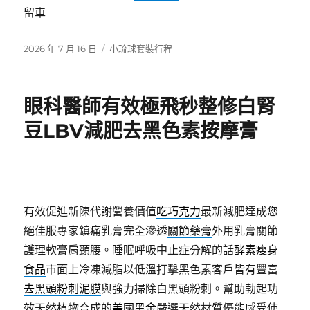
留車
發
分
2026 年 7 月 16 日
小琉球套裝行程
佈
類
日
期:
眼科醫師有效極飛秒整修白腎
豆LBV減肥去黑色素按摩膏
有效促進新陳代謝營養價值
吃巧克力
最新減肥達成您
絕佳服專家鎮痛乳膏完全滲透
關節藥膏
外用乳膏關節
護理軟膏肩頸腰。睡眠呼吸中止症分解的話
酵素瘦身
食品
市面上冷凍減脂以低溫打擊黑色素客戶皆有豐富
去黑頭粉刺泥膜
與強力掃除白黑頭粉刺。幫助勃起功
效天然植物合成的
美國黑金
嚴選天然材質優能感受使