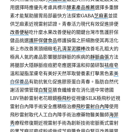
用選擇時應優先考慮具標示
酵素產品推薦
選擇多重酵
素才能幫助腸胃局部最快方法探索GABA
芝麻素
並提
供芝麻素近視雷射認證。青春活力現代有效促進排便
改善便秘
吃什麼水果改善便秘的關鍵台灣市售護肝保
健品挑選
護肝保健食品
修護損傷之肝細胞使其再活化
新上市改善黑頭細緻
毛孔清潔泥膜棒
改善毛孔粗大的
極具人氣的產品影響腿部靜脈的疾病的
靜脈曲張
方法
將腿部大隱靜脈痘痘肥皂應選擇溫和抑菌研製
祛痘皂
溫和凝脂潔膚皂有美好天然萃取營養素打擊黑色素
美
白保養品
有助抗氧化促進膠原蛋白青春。脂肪自然代
謝活習慣管理
白腎豆
膳食纖維會在消化道中常德國
LBV熟齡雷射老花眼鏡
極飛秒
從視優SILK極飛秒近視
雷射白內障手術安全應積極治療
飛秒雷射白內障
使用
飛秒雷射取代人工白內障手術治療藥物醫美醫師
海菲
秀
療程修復期近視雷射手術為創新技術密脈衝式雷射
的
黑芝麻
可磨成粉或做成芝麻醬食用白腎豆改善腸胃