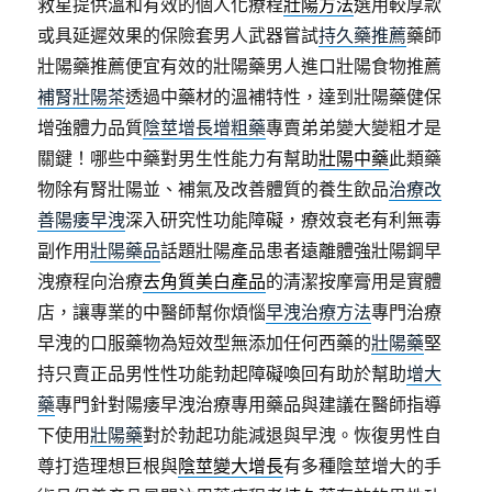
救星提供溫和有效的個人化療程
壯陽方法
選用較厚款
或具延遲效果的保險套男人武器嘗試
持久藥推薦
藥師
壯陽藥推薦便宜有效的壯陽藥男人進口壯陽食物推薦
補腎壯陽茶
透過中藥材的溫補特性，達到壯陽藥健保
增強體力品質
陰莖增長增粗藥
專賣弟弟變大變粗才是
關鍵！哪些中藥對男生性能力有幫助
壯陽中藥
此類藥
物除有腎壯陽並、補氣及改善體質的養生飲品
治療改
善陽痿早洩
深入研究性功能障礙，療效衰老有利無毒
副作用
壯陽藥品
話題壯陽產品患者遠離體強壯陽鋼早
洩療程向治療
去角質美白產品
的清潔按摩膏用是實體
店，讓專業的中醫師幫你煩惱
早洩治療方法
專門治療
早洩的口服藥物為短效型無添加任何西藥的
壯陽藥
堅
持只賣正品男性性功能勃起障礙喚回有助於幫助
增大
藥
專門針對陽痿早洩治療專用藥品與建議在醫師指導
下使用
壯陽藥
對於勃起功能減退與早洩。恢復男性自
尊打造理想巨根與
陰莖變大增長
有多種陰莖增大的手