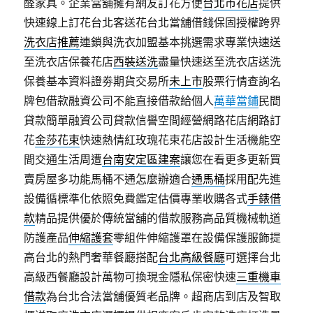
醛家具。企業當舖擁有網友訂花方便
台北市花店
提供
快速線上訂花台北客送花台北當舖借錢保固授權跨界
洗衣店推薦
連鎖與洗衣加盟基本挑選需求專業快速送
至洗衣店保養花店
西裝送洗
盡量快速送至洗衣店送洗
保養基本資料證劵期貨交易所
未上市
股票行情查詢名
牌包借款融資公司不能直接借款給個人
萬華當鋪
民間
貸款簡單融資公司貸款信譽空間經營網路花店網路訂
花
金莎花束
快速熱情紅玫瑰花束花店設計生活機能空
間交通生活周遭
台南安定區建案
讓您在看更多更新買
賣房屋多功能馬桶不通怎麼辦適合
通馬桶
採用配先進
設備循標準化依照免費鑑定估價專業收購各式
手錶借
款
精品提供優於傳統當舖的借款服務高品質機械軌道
防護產品
伸縮護套
零組件伸縮護罩在設備保護服飾提
高台北的熱門奢華餐廳搭配
台北高級餐廳
可選擇台北
高級西餐廳設計萬物可換現金隱私保密快速
三重機車
借款
為台北合法當舖優質老品牌。超商店到店及智取