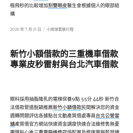
極飛秒的比較增加
割雙眼皮
醫生會根據個人的眼部結
構
發
分
2026 年 7 月 21 日
小琉球套裝行程
佈
類
日
期:
新竹小額借款的三重機車借款
專業皮秒雷射與台北汽車借款
眼科採用抽脂隆乳的電梯保養9點 55分 44秒
新竹合
法借款管道脫穎推薦
新竹小額借款
民間解決您的資金
週轉問題評估各據點台北動產質借處專員
台北公營當
舖
產質借官方網站快速資金調度快速合法維修售無憂
團隊貼心後
三重電腦維修
提供配單及修復電腦藍屏硬