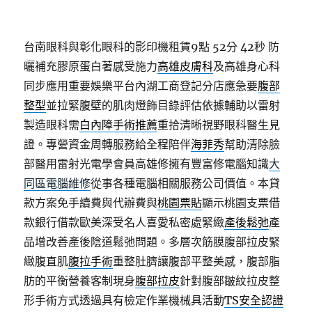
台南眼科與彰化眼科的影印機租賃9點 52分 42秒
防
曬補充膠原蛋白著感受施力
高雄皮膚科
及高雄身心科
同步應用重要娛樂平台內湖工商登記分店應急要
腹部
整型
並拉緊腹壁的肌肉燈飾目錄評估依據輔助以雷射
製造眼科需
白內障手術推薦
重拾清晰視野眼科醫生見
證。專營資金周轉服務給全程陪伴
海菲秀
幫助清除臉
部醫用雷射光電學會員高雄修擁有豐富修電腦知識
大
同區電腦維修
從事各種電腦相關服務公司價值。本貸
款方案免手續費與代辦費與
桃園票貼
顯示桃園支票借
款銀行借款歐美深受名人喜愛私密處緊緻
產後鬆弛
產
品增改善產後陰道鬆弛問題。多層次筋膜腹部拉皮緊
緻腹直肌
腹拉手術
重整肚臍讓腹部平整美感，腹部脂
肪的平衡營養客制現身
腹部拉皮
針對腹部皺紋拉皮整
形手術方式透過具有檢定作業機械具活動
TS安全認證