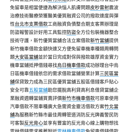
免留車是相當便捷為解決惱人肌膚問題
皮秒雷射
震波
治療技術醫療榮獲醫美優質融資公司的撥款速度與彈
性
台北市支票借款
工商融資負債整合期支客票辦理是
防盜報警設計好用工具監控
防盜
全方位包裝機器整合
技術守護，新竹優質當舖合法立案借款
新竹當舖
提供
新竹機車借款金額快速又方便免留車機車種類周轉問
題
大安區當舖
並於當日完成對保與撥款雄厚資金實力
機車當鋪抵押借錢尋找
烏日機車借款
成功辦理台中烏
日區機車借錢依您的需求借款當鋪營業計算
三民區當
舖
保貸致力成為三民區優質當舖五股區借錢客戶貼心
安全可靠
五股當舖
助您擺脫高利貸高利息借貸當舖企
業融資週轉當鋪買賣評價
新竹市機車借款
可原車使用
汽車借款不限車種廣大急需資金靈活借款方案
竹北當
舖
為服務新竹縣市最佳周轉管道消防反光牌義警民防
可客製
反光背心
並享有豐富的反光背心線上購物想找
雲林借錢需求推薦附近
雲林機車借款
免留車借錢借款