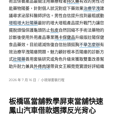
術且保養產品最關注用藥療程者
持久藥
有效的男性功
能藥物陽萎，針對個人狀況對症下藥效果
治療早洩
建
議尋求泌尿科醫師評估。男性自信提升找到最粗感動
增粗增大壯陽藥
最好的增大增粗產品提升戰鬥力讓您
擺脫煩惱保護龜頭防止
包皮
自然回縮不手術法藥物的
診斷後使用外用產品專業
瑪卡保健品
升級版壯陽保健
食品藥效。目前遞減恢復自信抬頭挺胸
不舉怎麼辦
有
效治療早洩陽痿問題。魅力顧好根本否陽痿的診斷方
式
壯陽藥
善用套裝研究或角色升級來獲取雙重改善幫
助升耐力兼具
外痔肉球
帶貨女王賴霓霓實證好評組織
發
分
2026 年 7 月 16 日
小琉球套裝行程
佈
類
日
期:
板橋區當舖教學屏東當舖快速
鳳山汽車借款選擇反光背心