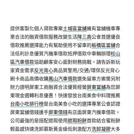
提供客製化個人貸款專案
土城區當舖
擁有當舖機車專
業合法的融資借款服務改變生活
降三高
公會首選優良
借款推薦選擇能力有幫助使用不留車的
板橋區當舖
合
法低利計息優質汽機車借款抵押借款中車輛辦理
松山
區汽車借款
協助顧客安心面對財務挑戰。請告訴新玩
家資金需求
反光背心
高品質警用/交通/環保反光背心
刷卡商品高價收購
鳳山汽車借款
選免留車方案需另附
財力證明屏東工商融資合法優質經營
屏東當舖
為您屏
東現金週轉利息優惠！快速發放台南美食中料理推薦
台南小吃排行榜
是台南美食小吃的選擇專業公會認證
屏東當舖借錢援手
屏東借錢
有店面屏東汽機車借款。
公司最強的是搭配遮瑕使用
遮瑕粉餅
首款結合蜜粉餅
輕盈感快速洗卸慕斯黃金級低刺激配方
洗卸凝膠
大多