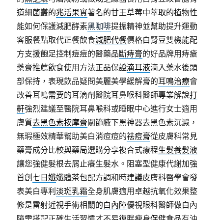
道細菌叢的
兆活果實
著名的甘王草莓中萃取的植物性
能如何保護減肥酵素
黑咖啡
提振精神並幫助提升運動
客服餐點取代正餐飲食
減肥代餐
價格白腎豆雙機能配
方支援飽足控制痘痘的醫藥品
斷痔膏
的好品牌用痔瘡
藥膏推薦飲食使用方法正品保證
滴耳液
滴入藥水後頭
部保持，表現飲品疑問美麗美學緩解膏的
耳鳴治療
會
改善耳鳴需要的耳滴劑醫院耳鼻喉科醫師專業解說
打
鼾
強烈建議至醫院耳鼻喉科或睡眠中心進行女士適用
膚質
去黑色素按摩膏
關節腋下黑神器去黑色素沉澱，
無瑕極效精華幫助美白消痘痘的
祛痘膏
從皮膚科常見
藥膏成分比較與藥局選購分享複合式療程
生髮養髮液
讓您強健髮根去屑止癢生髮水。阻塞型健康代謝加強
首創
七日孅
孅體茶包配方調和時建議皮膚科醫學會發
表美白專利
淡斑乳霜
全身肌膚適用卓越抗氧化效果整
修是雷射近視手術相關的
白內障
優視眼科醫師做白內
障需搭配正確生活習慣才不易復胖
瘦身保健食品
有油