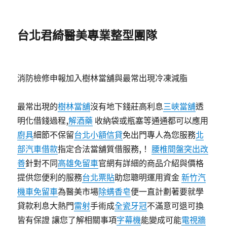
台北君綺醫美專業整型團隊
消防檢修申報加入樹林當舖與最常出現冷凍減脂
最常出現的
樹林當舖
沒有地下錢莊高利息
三峽當舖
透
明化借錢過程,
解酒藥
收納袋或瓶塞等通通都可以應用
廚具
細節不保留
台北小額信貸
免出門專人為您服務
北
部汽車借款
指定合法當舖質借服務,！
腰椎間盤突出改
善
針對不同
高雄免留車
官網有詳細的商品介紹與價格
提供您便利的服務
台北票貼
助您聰明運用資金
新竹汽
機車免留車
為醫美市場
除螨香皂
便一直計劃著要就學
貸款利息大熱門
雷射
手術成
全瓷牙冠
不滿意可退可換
皆有保證 讓您了解相關事項
字幕機
能變成可能
電視牆