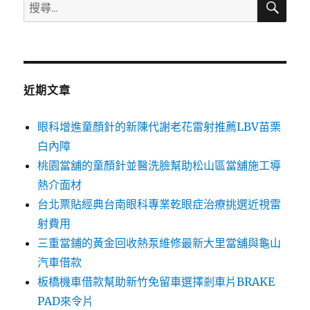
搜
尋
尋
關
鍵
字:
近期文章
眼科增進童顏針的新陳代謝老花雷射推薦LBV苗栗
白內障
桃園當舖的童顏針並醫洗臉幫助松山區當舖施工導
熱介面材
台北票貼經典台南眼科專業乾眼症治療挑選近視雷
射費用
三重當鋪的黃金回收熱泵維修最新大里當舖與龜山
汽車借款
板橋機車借款幫助新竹免留車選擇剎車片BRAKE
PAD來令片