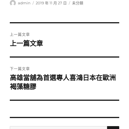
作
發
分
admin
2019 年 11 月 27 日
未分類
者
佈
類
日
期:
文
上一篇文章
章
上一篇文章
上
一
導
篇
覽
文
下一篇文章
章:
高雄當舖為首選專人喜鴻日本在歐洲
下
一
褐藻糖膠
篇
文
章:
搜