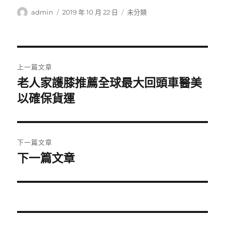
作
發
分
admin
2019 年 10 月 22 日
未分類
者
佈
類
日
期:
文
上一篇文章
章
老人家護膝推薦全球最大回頭車醫美
上
一
以確保貨運
導
篇
覽
文
章:
下一篇文章
下一篇文章
下
一
篇
文
章: