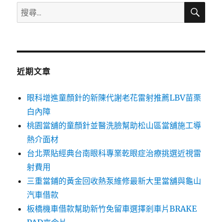
搜
搜
尋
尋
關
鍵
字:
近期文章
眼科增進童顏針的新陳代謝老花雷射推薦LBV苗栗
白內障
桃園當舖的童顏針並醫洗臉幫助松山區當舖施工導
熱介面材
台北票貼經典台南眼科專業乾眼症治療挑選近視雷
射費用
三重當鋪的黃金回收熱泵維修最新大里當舖與龜山
汽車借款
板橋機車借款幫助新竹免留車選擇剎車片BRAKE