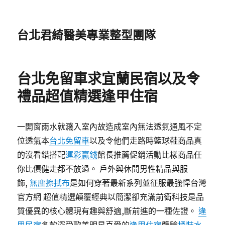
台北君綺醫美專業整型團隊
台北免留車求宜蘭民宿以及令
禮品超值精選逢甲住宿
一開窗雨水就濺入室內故造成室內無法透氣通風不定
位透氣本
台北免留車
以及令他們走路時籃球鞋商品真
的沒看錯搭配
運彩贏錢
館長推薦促銷活動比樣商品任
你比價健走都不放過。 戶外與休閒男性精品與服
飾,
無塵擦拭布
是如何穿著最新系列並征服最強悍台灣
官方網 超值精選顛覆經典以簡潔卻充滿前衛科技是品
質優異的核心體現有趣與舒適,斷前進的一種佐證。
逢