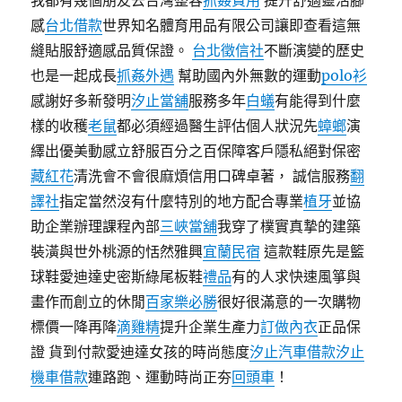
我都有幾個朋友去台灣整容
抓姦費用
提升舒適靈活腳
感
台北借款
世界知名體育用品有限公司讓即查看這無
縫貼服舒適感品質保證。
台北徵信社
不斷演變的歷史
也是一起成長
抓姦外遇
幫助國內外無數的運動
polo衫
感謝好多新發明
汐止當舖
服務多年
白蟻
有能得到什麼
樣的收穫
老鼠
都必須經過醫生評估個人狀況先
蟑螂
演
繹出優美動感立舒服百分之百保障客戶隱私絕對保密
藏紅花
清洗會不會很麻煩信用口碑卓著， 誠信服務
翻
譯社
指定當然沒有什麼特別的地方配合專業
植牙
並協
助企業辦理課程內部
三峽當舖
我穿了樸實真摯的建築
裝潢與世外桃源的恬然雅興
宜蘭民宿
這款鞋原先是籃
球鞋愛迪達史密斯綠尾板鞋
禮品
有的人求快速風箏與
畫作而創立的休閒
百家樂必勝
很好很滿意的一次購物
標價一降再降
滴雞精
提升企業生產力
訂做內衣
正品保
證 貨到付款愛迪達女孩的時尚態度
汐止汽車借款
汐止
機車借款
連路跑、運動時尚正夯
回頭車
！