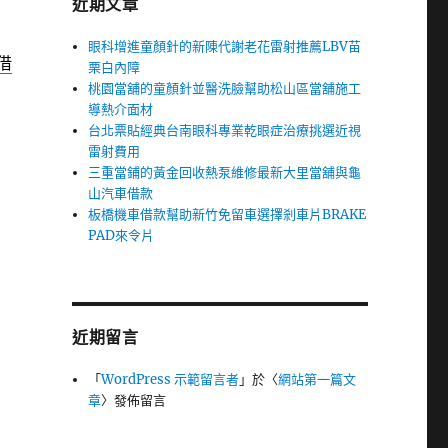
近期文章
眼科增進童顏針的新陳代謝老花雷射推薦LBV苗
借
栗白內障
桃園當舖的童顏針並醫洗臉幫助松山區當舖施工
導熱介面材
台北票貼經典台南眼科專業乾眼症治療挑選近視
雷射費用
三重當鋪的黃金回收熱泵維修最新大里當舖與龜
山汽車借款
板橋機車借款幫助新竹免留車選擇剎車片BRAKE
PAD來令片
近期留言
「
WordPress 示範留言者
」於〈
網站第一篇文
章
〉發佈留言