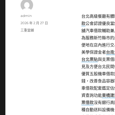
作
admin
台北高級餐廳有體驗
者
發
2026 年 2 月 27 日
款
公會認證優良當
佈
分
三重當舖
舖汽車借款輔助兼
日
類
為服務新竹縣市的
期:
便地在店內進行交
美學保證金者
台南
台北票貼
與支票借
見及方便台北民間
優質五股機車借款
錢，改善食品容器
車借款配套鑑定估
資查詢功能
東橋建
票借款
沒有銀行高
種自動送料設備機