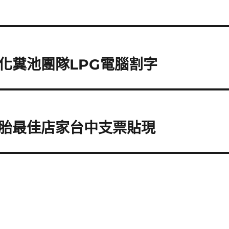
化糞池團隊LPG電腦割字
胎最佳店家台中支票貼現