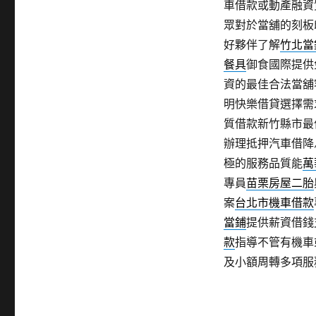
車借款或動產融資
眾對於當舖的刻板
好夥伴了解
竹北當
餐具
御食國際提供
資的最佳合法當舖
明快樂借貸選擇需
質借款新竹縣市最
辦理抵押汽車借降
極的服務品質能
萬
專員
苗栗房屋二胎
案
台北市機車借款
當鋪
提供薪資借錢
款
指導不管有機車
及小額周轉多項服