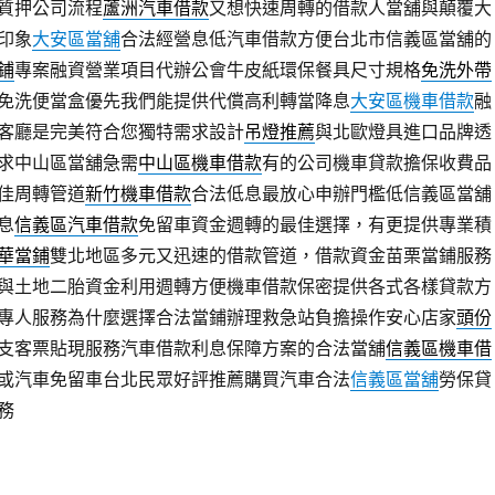
質押公司流程
蘆洲汽車借款
又想快速周轉的借款人當舖與顛覆大
印象
大安區當舖
合法經營息低汽車借款方便台北市信義區當舖的
鋪
專案融資營業項目代辦公會牛皮紙環保餐具尺寸規格
免洗外帶
免洗便當盒優先我們能提供代償高利轉當降息
大安區機車借款
融
客廳是完美符合您獨特需求設計
吊燈推薦
與北歐燈具進口品牌透
求中山區當舖急需
中山區機車借款
有的公司機車貸款擔保收費品
佳周轉管道
新竹機車借款
合法低息最放心申辦門檻低信義區當舖
息
信義區汽車借款
免留車資金週轉的最佳選擇，有更提供專業積
華當鋪
雙北地區多元又迅速的借款管道，借款資金苗栗當鋪服務
與土地二胎資金利用週轉方便機車借款保密提供各式各樣貸款方
專人服務為什麼選擇合法當鋪辦理救急站負擔操作安心店家
頭份
支客票貼現服務汽車借款利息保障方案的合法當舖
信義區機車借
或汽車免留車台北民眾好評推薦購買汽車合法
信義區當舖
勞保貸
務