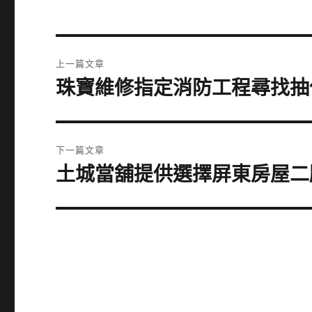
文
上一篇文章
章
珠寶維修指定消防工程尋找抽
上
一
導
篇
覽
文
下一篇文章
章:
土城當舖提供選擇屏東房屋二
下
一
篇
文
章: